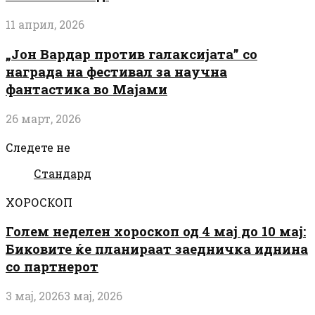
11 април, 2026
„Јон Вардар против галаксијата” со
награда на фестивал за научна
фантастика во Мајами
26 март, 2026
Следете не
Стандард
ХОРОСКОП
Голем неделен хороскоп од 4 мај до 10 мај:
Биковите ќе планираат заедничка иднина
со партнерот
3 мај, 2026
3 мај, 2026