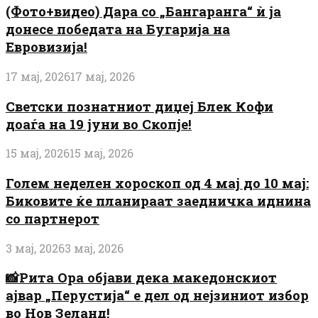
(Фото+видео) Дара со „Бангаранга“ ѝ ја
донесе победата на Бугарија на
Евровизија!
17 мај, 2026
17 мај, 2026
Светски познатниот диџеј Блек Кофи
доаѓа на 19 јуни во Скопје!
15 мај, 2026
15 мај, 2026
Голем неделен хороскоп од 4 мај до 10 мај:
Биковите ќе планираат заедничка иднина
со партнерот
3 мај, 2026
3 мај, 2026
📸Рита Ора објави дека македонскиот
ајвар „Перустија“ е дел од нејзиниот избор
во Нов Зеланд!