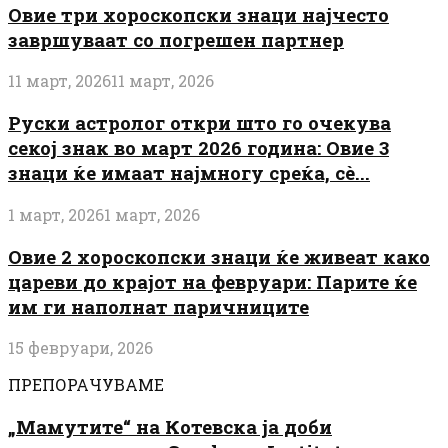
Овие три хороскопски знаци најчесто
завршуваат со погрешен партнер
11 март, 2026
11 март, 2026
Руски астролог откри што го очекува
секој знак во март 2026 година: Овие 3
знаци ќе имаат најмногу среќа, сè...
1 март, 2026
1 март, 2026
Овие 2 хороскопски знаци ќе живеат како
цареви до крајот на февруари: Парите ќе
им ги наполнат паричниците
15 февруари, 2026
ПРЕПОРАЧУВАМЕ
„Мамутите“ на Котевска ја доби