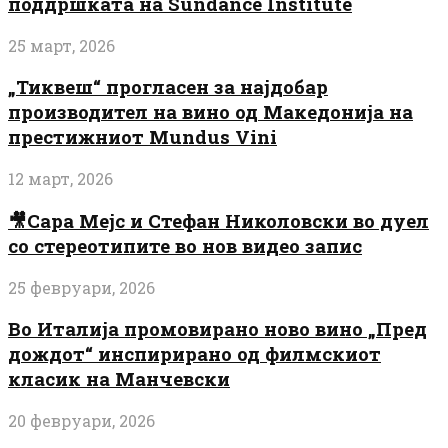
поддршката на Sundance Institute
25 март, 2026
„Тиквеш“ прогласен за најдобар
производител на вино од Македонија на
престижниот Mundus Vini
12 март, 2026
🎥Сара Мејс и Стефан Николовски во дуел
со стереотипите во нов видео запис
25 февруари, 2026
Во Италија промовирано ново вино „Пред
дождот“ инспирирано од филмскиот
класик на Манчевски
20 февруари, 2026