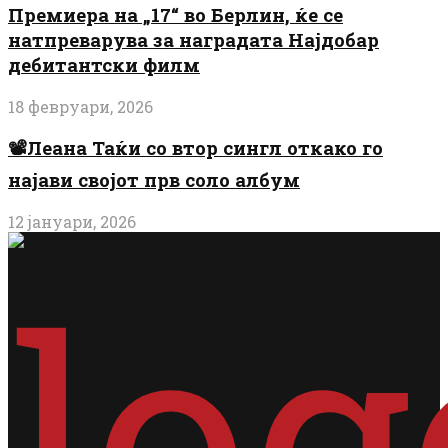
Премиера на „17“ во Берлин, ќе се
натпреварува за наградата Најдобар
дебитантски филм
18 февруари, 2026
📽️Леана Таќи со втор сингл откако го
најави својот прв соло албум
12 јануари, 2026