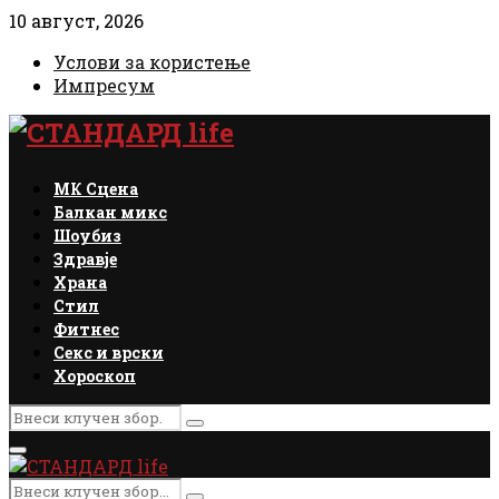
10 август, 2026
Услови за користење
Импресум
Facebook
Instagram
Email
Rss
МК Сцена
Балкан микс
Шоубиз
Здравје
Храна
Стил
Фитнес
Секс и врски
Хороскоп
Search
Search
for:
Primary
Menu
Search