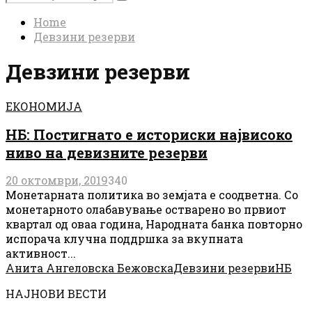
Search
for:
Home
Девзини резерви
Девзини резерви
ЕКОНОМИЈА
НБ: Постигнато е историски највисоко
ниво на девизните резерви
20 октомври, 2019
340
Монетарната политика во земјата е соодветна. Со
монетарното олабавување остварено во првиот
квартал од оваа година, Народната банка повторно
испорача клучна поддршка за вкупната
активност...
Анита Ангеловска Бежовска
Девзини резерви
НБ
НАЈНОВИ ВЕСТИ