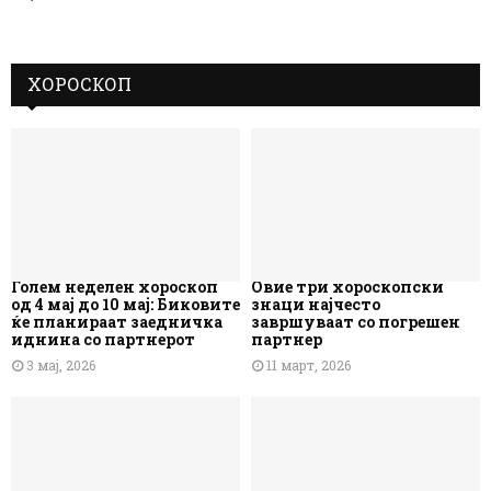
ХОРОСКОП
Голем неделен хороскоп
Овие три хороскопски
од 4 мај до 10 мај: Биковите
знаци најчесто
ќе планираат заедничка
завршуваат со погрешен
иднина со партнерот
партнер
3 мај, 2026
11 март, 2026