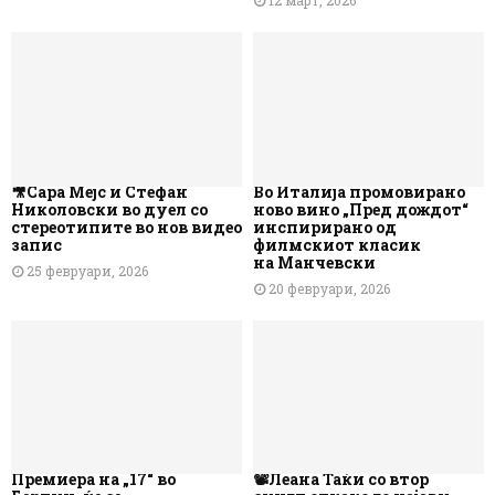
12 март, 2026
🎥Сара Мејс и Стефан
Во Италија промовирано
Николовски во дуел со
ново вино „Пред дождот“
стереотипите во нов видео
инспирирано од
запис
филмскиот класик
на Манчевски
25 февруари, 2026
20 февруари, 2026
Премиера на „17“ во
📽️Леана Таќи со втор