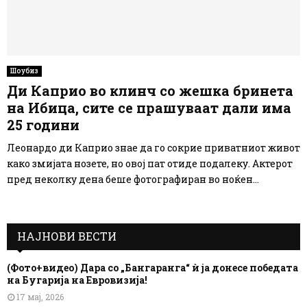
Шоубиз
Ди Каприо во клинч со жешка бринета
на Ибица, сите се прашуваат дали има
25 години
Леонардо ди Каприо знае да го сокрие приватниот живот
како змијата нозете, но овој пат отиде подалеку. Актерот
пред неколку дена беше фотографиран во ноќен...
НАЈНОВИ ВЕСТИ
(Фото+видео) Дара со „Бангаранга“ ѝ ја донесе победата
на Бугарија на Евровизија!
17 мај, 2026