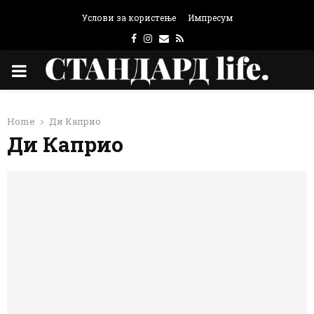
Услови за користење
Импресум
Facebook
Instagram
Email
Rss
PRIMARY
MENU
Home
Ди Каприо
Ди Каприо