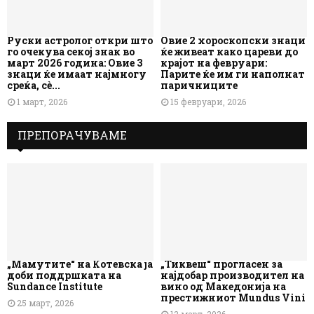
Руски астролог откри што
Овие 2 хороскопски знаци
го очекува секој знак во
ќе живеат како цареви до
март 2026 година: Овие 3
крајот на февруари:
знаци ќе имаат најмногу
Парите ќе им ги наполнат
среќа, сè...
паричниците
1 март, 2026
15 февруари, 2026
ПРЕПОРАЧУВАМЕ
„Мамутите“ на Котевска ја
„Тиквеш“ прогласен за
доби поддршката на
најдобар производител на
Sundance Institute
вино од Македонија на
престижниот Mundus Vini
25 март, 2026