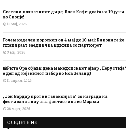
Светски познатниот диџеј Блек Кофи доаѓа на 19 јуни
во Скопје!
15 мај, 2026
Голем неделен хороскоп од 4 мај до 10 мај: Биковите ќе
планираат заедничка иднина со партнерот
3 мај, 2026
📸Рита Ора објави дека македонскиот ајвар „Перустија“
е дел од нејзиниот избор во Нов Зеланд!
11 април, 2026
„Јон Вардар против галаксијата” со награда на
фестивал за научна фантастика во Мајами
26 март, 2026
СЛЕДЕТЕ НЕ