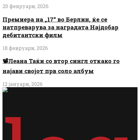
20 февруари, 2026
Премиера на „17“ во Берлин, ќе се
натпреварува за наградата Најдобар
дебитантски филм
18 февруари, 2026
📽️Леана Таќи со втор сингл откако го
најави својот прв соло албум
12 јануари, 2026