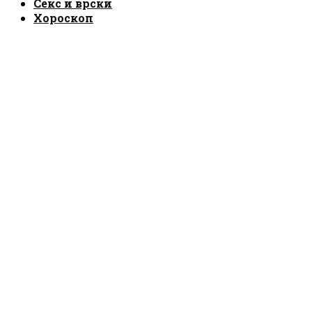
Секс и врски
Хороскоп