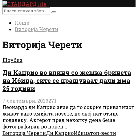
Primary
Menu
Search
Search
for:
Home
Виторија Черети
Виторија Черети
Шоубиз
Ди Каприо во клинч со жешка бринета
на Ибица, сите се прашуваат дали има
25 години
7 септември, 2023
271
Леонардо ди Каприо знае да го сокрие приватниот
живот како змијата нозете, но овој пат отиде
подалеку. Актерот пред неколку дена беше
фотографиран во ноќен...
Виторија Черети
Ди Каприо
Ибица
топ-вести