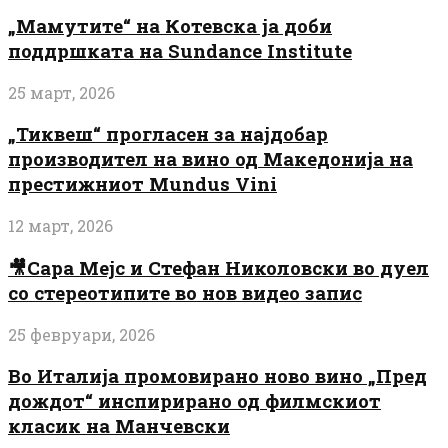
„Мамутите“ на Котевска ја доби
поддршката на Sundance Institute
25 март, 2026
„Тиквеш“ прогласен за најдобар
производител на вино од Македонија на
престижниот Mundus Vini
12 март, 2026
🎥Сара Мејс и Стефан Николовски во дуел
со стереотипите во нов видео запис
25 февруари, 2026
Во Италија промовирано ново вино „Пред
дождот“ инспирирано од филмскиот
класик на Манчевски