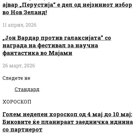
ајвар „Перустија“ е дел од нејзиниот избор
во Нов Зеланд!
11 април, 2026
„Јон Вардар против галаксијата” со
награда на фестивал за научна
фантастика во Мајами
26 март, 2026
Следете не
Стандард
ХОРОСКОП
Голем неделен хороскоп од 4 мај до 10 мај:
Биковите ќе планираат заедничка иднина
со партнерот