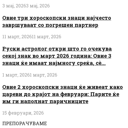
3 мај, 2026
3 мај, 2026
Овие три хороскопски знаци најчесто
завршуваат со погрешен партнер
11 март, 2026
11 март, 2026
Руски астролог откри што го очекува
секој знак во март 2026 година: Овие 3
знаци ќе имаат најмногу среќа, сè...
1 март, 2026
1 март, 2026
Овие 2 хороскопски знаци ќе живеат како
цареви до крајот на февруари: Парите ќе
им ги наполнат паричниците
15 февруари, 2026
ПРЕПОРАЧУВАМЕ