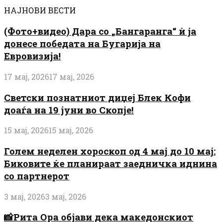
НАЈНОВИ ВЕСТИ
(Фото+видео) Дара со „Бангаранга“ ѝ ја
донесе победата на Бугарија на
Евровизија!
17 мај, 2026
17 мај, 2026
Светски познатниот диџеј Блек Кофи
доаѓа на 19 јуни во Скопје!
15 мај, 2026
15 мај, 2026
Голем неделен хороскоп од 4 мај до 10 мај:
Биковите ќе планираат заедничка иднина
со партнерот
3 мај, 2026
3 мај, 2026
📸Рита Ора објави дека македонскиот