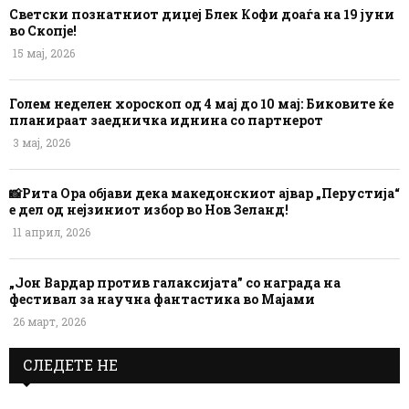
Светски познатниот диџеј Блек Кофи доаѓа на 19 јуни
во Скопје!
15 мај, 2026
Голем неделен хороскоп од 4 мај до 10 мај: Биковите ќе
планираат заедничка иднина со партнерот
3 мај, 2026
📸Рита Ора објави дека македонскиот ајвар „Перустија“
е дел од нејзиниот избор во Нов Зеланд!
11 април, 2026
„Јон Вардар против галаксијата” со награда на
фестивал за научна фантастика во Мајами
26 март, 2026
СЛЕДЕТЕ НЕ