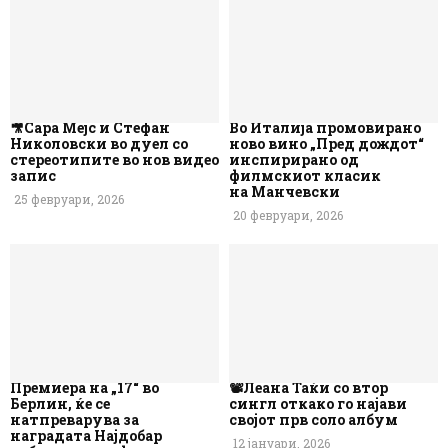
🎥Сара Мејс и Стефан
Во Италија промовирано
Николовски во дуел со
ново вино „Пред дождот“
стереотипите во нов видео
инспирирано од
запис
филмскиот класик
на Манчевски
25 февруари, 2026
20 февруари, 2026
Премиера на „17“ во
📽️Леана Таќи со втор
Берлин, ќе се
сингл откако го најави
натпреварува за
својот прв соло албум
наградата Најдобар
12 јануари, 2026