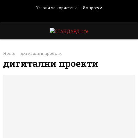
Услови за користење
Импресум
Facebook
Instagram
Email
Rss
PRIMARY
Home
дигитални проекти
MENU
дигитални проекти