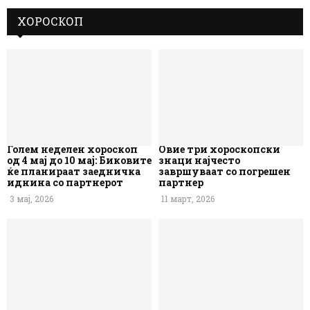
ХОРОСКОП
Голем неделен хороскоп
Овие три хороскопски
од 4 мај до 10 мај: Биковите
знаци најчесто
ќе планираат заедничка
завршуваат со погрешен
иднина со партнерот
партнер
3 мај, 2026
11 март, 2026