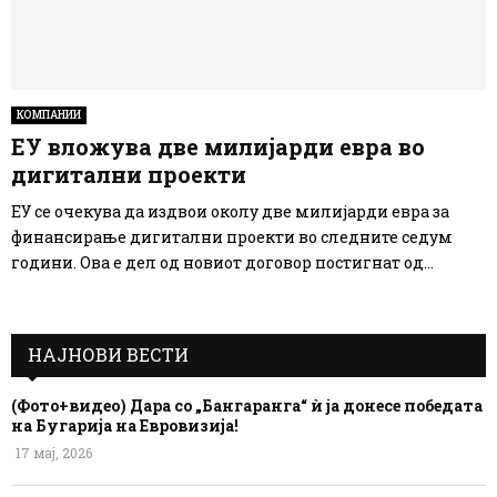
КОМПАНИИ
ЕУ вложува две милијарди евра во
дигитални проекти
ЕУ се очекува да издвои околу две милијарди евра за
финансирање дигитални проекти во следните седум
години. Ова е дел од новиот договор постигнат од...
НАЈНОВИ ВЕСТИ
(Фото+видео) Дара со „Бангаранга“ ѝ ја донесе победата
на Бугарија на Евровизија!
17 мај, 2026