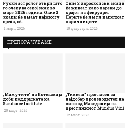
Руски астролог откри што
Овие 2 хороскопски знаци
го очекува секој знак во
ќе живеат како цареви до
март 2026 година: Овие 3
крајот на февруари:
знаци ќе имаат најмногу
Парите ќе им ги наполнат
среќа, сè...
паричниците
1 март, 2026
15 февруари, 2026
ПРЕПОРАЧУВАМЕ
„Мамутите“ на Котевска ја
„Тиквеш“ прогласен за
доби поддршката на
најдобар производител на
Sundance Institute
вино од Македонија на
престижниот Mundus Vini
25 март, 2026
12 март, 2026