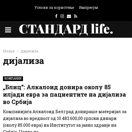
Услови за користење
Импресум
Facebook
Instagram
Email
Rss
PRIMARY
MENU
Home
дијализа
дијализа
КОМПАНИИ
„Блиц“: Алкалоид донира околу 85
илјади евра за пациентите на дијализа
во Србија
Компанијата Алкалоид Белград донираше материјал за
дијализа во вредност од 10.483.600,00 српски динари
(околу 85.000 евра) на Институтот за јавно здравје на
Србија. Целта на...