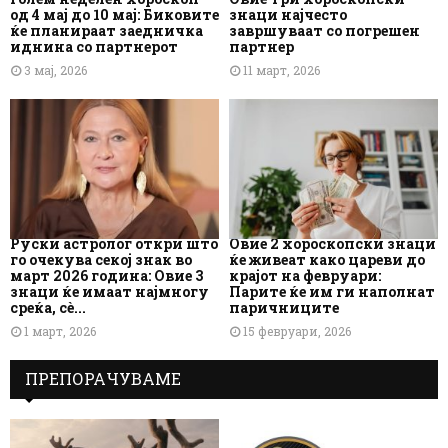
од 4 мај до 10 мај: Биковите
знаци најчесто
ќе планираат заедничка
завршуваат со погрешен
иднина со партнерот
партнер
3 мај, 2026
11 март, 2026
Руски астролог откри што
Овие 2 хороскопски знаци
го очекува секој знак во
ќе живеат како цареви до
март 2026 година: Овие 3
крајот на февруари:
знаци ќе имаат најмногу
Парите ќе им ги наполнат
среќа, сè...
паричниците
1 март, 2026
15 февруари, 2026
ПРЕПОРАЧУВАМЕ