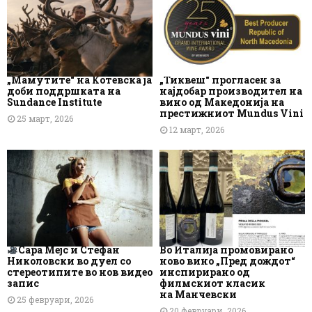
„Мамутите“ на Котевска ја
„Тиквеш“ прогласен за
доби поддршката на
најдобар производител на
Sundance Institute
вино од Македонија на
престижниот Mundus Vini
25 март, 2026
12 март, 2026
Сара Мејс и Стефан
Во Италија промовирано
Николовски во дуел со
ново вино „Пред дождот“
стереотипите во нов видео
инспирирано од
запис
филмскиот класик
на Манчевски
25 февруари, 2026
20 февруари, 2026