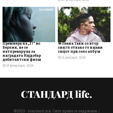
Премиера на „17“ во
Леана Таќи со втор
Берлин, ќе се
сингл откако го најави
натпреварува за
својот прв соло албум
наградата Најдобар
12 јануари, 2026
дебитантски филм
18 февруари, 2026
©2023 - standard.mk. Сите права се задржани. |