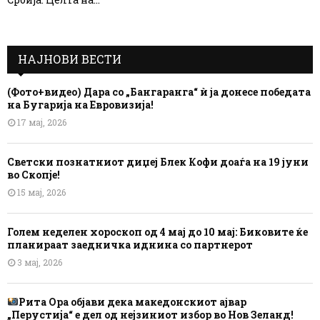
НАЈНОВИ ВЕСТИ
(Фото+видео) Дара со „Бангаранга“ ѝ ја донесе победата
на Бугарија на Евровизија!
17 мај, 2026
Светски познатниот диџеј Блек Кофи доаѓа на 19 јуни
во Скопје!
15 мај, 2026
Голем неделен хороскоп од 4 мај до 10 мај: Биковите ќе
планираат заедничка иднина со партнерот
3 мај, 2026
Рита Ора објави дека македонскиот ајвар
„Перустија“ е дел од нејзиниот избор во Нов Зеланд!