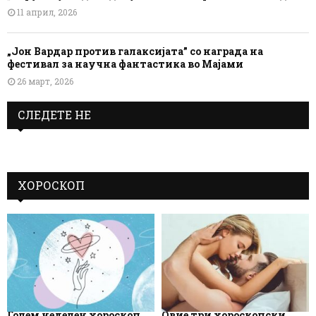
11 април, 2026
„Јон Вардар против галаксијата” со награда на
фестивал за научна фантастика во Мајами
26 март, 2026
СЛЕДЕТЕ НЕ
ХОРОСКОП
Голем неделен хороскоп
Овие три хороскопски