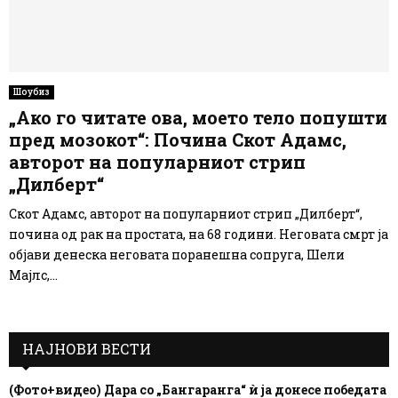
Шоубиз
„Ако го читате ова, моето тело попушти
пред мозокот“: Почина Скот Адамс,
авторот на популарниот стрип
„Дилберт“
Скот Адамс, авторот на популарниот стрип „Дилберт“,
почина од рак на простата, на 68 години. Неговата смрт ја
објави денеска неговата поранешна сопруга, Шели
Мајлс,...
НАЈНОВИ ВЕСТИ
(Фото+видео) Дара со „Бангаранга“ ѝ ја донесе победата