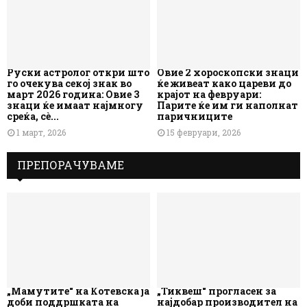
Руски астролог откри што
Овие 2 хороскопски знаци
го очекува секој знак во
ќе живеат како цареви до
март 2026 година: Овие 3
крајот на февруари:
знаци ќе имаат најмногу
Парите ќе им ги наполнат
среќа, сè...
паричниците
1 март, 2026
15 февруари, 2026
ПРЕПОРАЧУВАМЕ
„Мамутите“ на Котевска ја
„Тиквеш“ прогласен за
доби поддршката на
најдобар производител на