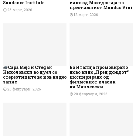
Sundance Institute
вино од Македонија на
престижниот Mundus Vini
25 март, 2026
12 март, 2026
Сара Мејс и Стефан
Во Италија промовирано
Николовски во дуел со
ново вино „Пред дождот“
стереотипите во нов видео
инспирирано од
запис
филмскиот класик
на Манчевски
25 февруари, 2026
20 февруари, 2026