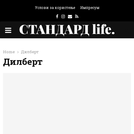
Услови за користење
Импресум
Facebook
Instagram
Email
Rss
PRIMARY
MENU
Home
Дилберт
Дилберт