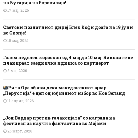
на Бугарија на Евровизија!
17 мај, 2026
Светски познатниот диџеј Блек Кофи доаѓа на 19 јуни
во Скопје!
15 мај, 2026
Голем неделен хороскоп од 4 мај до 10 мај: Биковите ќе
планираат заедничка иднина со партнерот
3 мај, 2026
Рита Ора објави дека македонскиот ајвар
„Перустија“ е дел од нејзиниот избор во Нов Зеланд!
11 април, 2026
„Јон Вардар против галаксијата” со награда на
фестивал за научна фантастика во Мајами
26 март, 2026