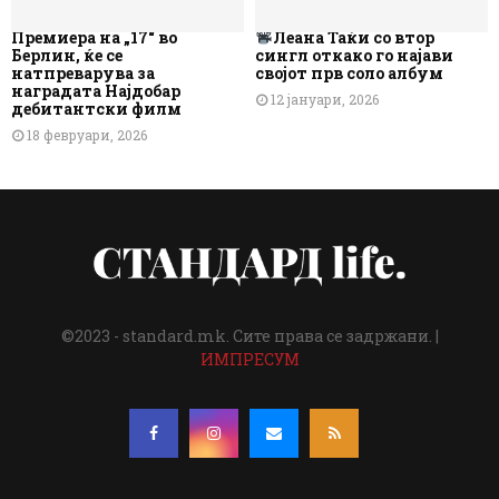
Премиера на „17“ во
Леана Таќи со втор
Берлин, ќе се
сингл откако го најави
натпреварува за
својот прв соло албум
наградата Најдобар
12 јануари, 2026
дебитантски филм
18 февруари, 2026
©2023 - standard.mk. Сите права се задржани. |
ИМПРЕСУМ