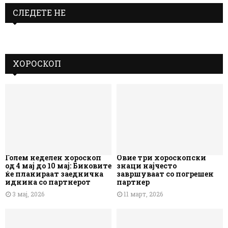
СЛЕДЕТЕ НЕ
ХОРОСКОП
Голем неделен хороскоп
Овие три хороскопски
од 4 мај до 10 мај: Биковите
знаци најчесто
ќе планираат заедничка
завршуваат со погрешен
иднина со партнерот
партнер
3 мај, 2026
11 март, 2026