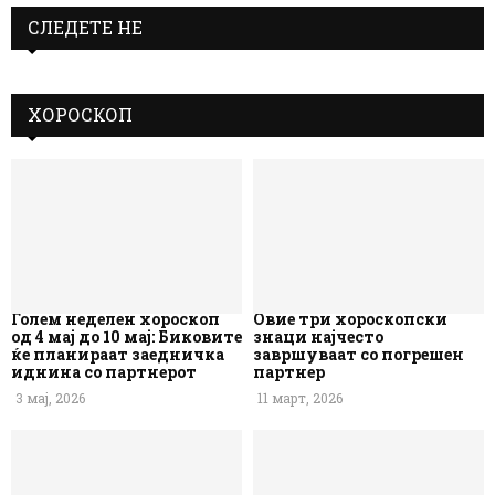
СЛЕДЕТЕ НЕ
ХОРОСКОП
Голем неделен хороскоп
Овие три хороскопски
од 4 мај до 10 мај: Биковите
знаци најчесто
ќе планираат заедничка
завршуваат со погрешен
иднина со партнерот
партнер
3 мај, 2026
11 март, 2026