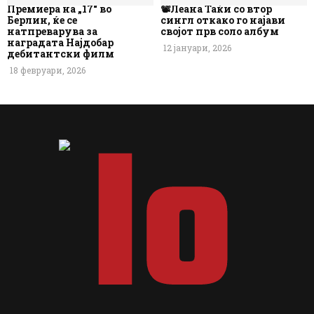
Премиера на „17“ во
📽️Леана Таќи со втор
Берлин, ќе се
сингл откако го најави
натпреварува за
својот прв соло албум
наградата Најдобар
12 јануари, 2026
дебитантски филм
18 февруари, 2026