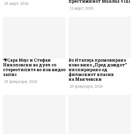
престижниот Mundus Vini
25 март, 2026
12 март, 2026
🎥Сара Мејс и Стефан
Во Италија промовирано
Николовски во дуел со
ново вино „Пред дождот“
стереотипите во нов видео
инспирирано од
запис
филмскиот класик
на Манчевски
25 февруари, 2026
20 февруари, 2026