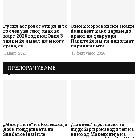
Руски астролог откри што
Овие 2 хороскопски знаци
го очекува секој знак во
ќе живеат како цареви до
март 2026 година: Овие 3
крајот на февруари:
знаци ќе имаат најмногу
Парите ќе им ги наполнат
среќа, сè...
паричниците
1 март, 2026
15 февруари, 2026
ПРЕПОРАЧУВАМЕ
„Мамутите“ на Котевска ја
„Тиквеш“ прогласен за
доби поддршката на
најдобар производител на
Sundance Institute
вино од Македонија на