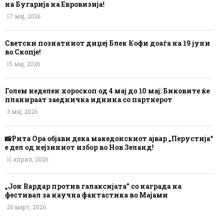
на Бугарија на Евровизија!
17 мај, 2026
Светски познатниот диџеј Блек Кофи доаѓа на 19 јуни
во Скопје!
15 мај, 2026
Голем неделен хороскоп од 4 мај до 10 мај: Биковите ќе
планираат заедничка иднина со партнерот
3 мај, 2026
📸Рита Ора објави дека македонскиот ајвар „Перустија“
е дел од нејзиниот избор во Нов Зеланд!
11 април, 2026
„Јон Вардар против галаксијата” со награда на
фестивал за научна фантастика во Мајами
26 март, 2026