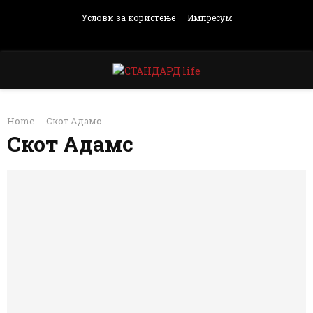
Услови за користење
Импресум
Facebook
Instagram
Email
Rss
PRIMARY
Home
Скот Адамс
MENU
Скот Адамс