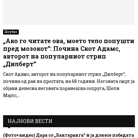
Шоубиз
„Ако го читате ова, моето тело попушти
пред мозокот“: Почина Скот Адамс,
авторот на популарниот стрип
„Дилберт“
Скот Адамс, авторот на популарниот стрип „Дилберт“,
почина од рак на простата, на 68 години. Неговата смрт ја
објави денеска неговата поранешна сопруга, Шели
Мајлс,...
НАЈНОВИ ВЕСТИ
(Фото+видео) Дара со „Бангаранга“ ѝ ја донесе победата