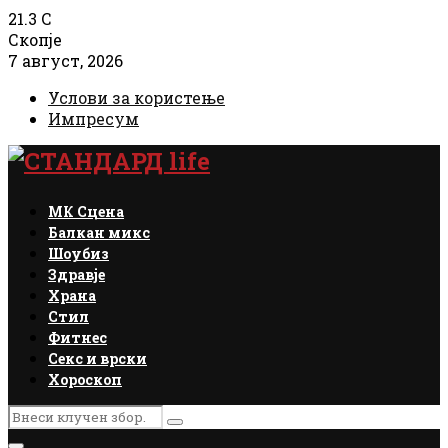
21.3
C
Скопје
7 август, 2026
Услови за користење
Импресум
Facebook
Instagram
Email
Rss
МК Сцена
Балкан микс
Шоубиз
Здравје
Храна
Стил
Фитнес
Секс и врски
Хороскоп
Search
Search
for: