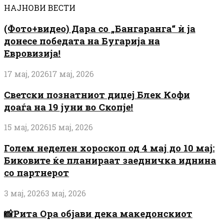
НАЈНОВИ ВЕСТИ
(Фото+видео) Дара со „Бангаранга“ ѝ ја
донесе победата на Бугарија на
Евровизија!
17 мај, 2026
17 мај, 2026
Светски познатниот диџеј Блек Кофи
доаѓа на 19 јуни во Скопје!
15 мај, 2026
15 мај, 2026
Голем неделен хороскоп од 4 мај до 10 мај:
Биковите ќе планираат заедничка иднина
со партнерот
3 мај, 2026
3 мај, 2026
📸Рита Ора објави дека македонскиот