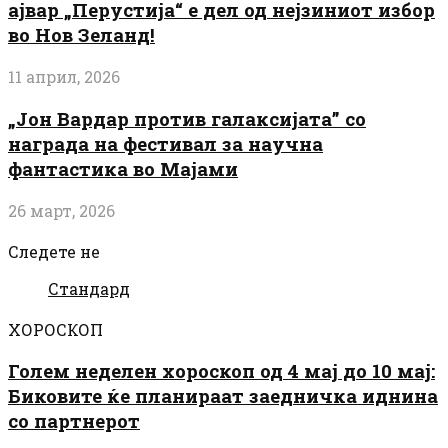
ајвар „Перустија“ е дел од нејзиниот избор
во Нов Зеланд!
11 април, 2026
„Јон Вардар против галаксијата” со
награда на фестивал за научна
фантастика во Мајами
26 март, 2026
Следете не
Стандард
ХОРОСКОП
Голем неделен хороскоп од 4 мај до 10 мај:
Биковите ќе планираат заедничка иднина
со партнерот