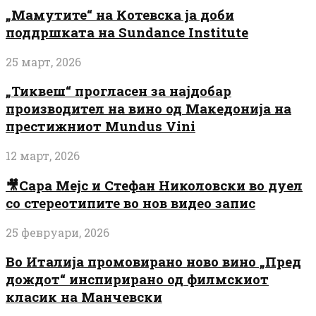
„Мамутите“ на Котевска ја доби
поддршката на Sundance Institute
25 март, 2026
„Тиквеш“ прогласен за најдобар
производител на вино од Македонија на
престижниот Mundus Vini
12 март, 2026
🎥Сара Мејс и Стефан Николовски во дуел
со стереотипите во нов видео запис
25 февруари, 2026
Во Италија промовирано ново вино „Пред
дождот“ инспирирано од филмскиот
класик на Манчевски