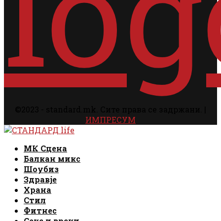
©2023 - standard.mk. Сите права се задржани. |
ИМПРЕСУМ
Facebook
Instagram
Email
Rss
Facebook
Instagram
Email
Rss
МК Сцена
Балкан микс
Шоубиз
Здравје
Храна
Стил
Фитнес
Секс и врски