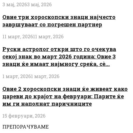
3 мај, 2026
3 мај, 2026
Овие три хороскопски знаци најчесто
завршуваат со погрешен партнер
11 март, 2026
11 март, 2026
Руски астролог откри што го очекува
секој знак во март 2026 година: Овие 3
знаци ќе имаат најмногу среќа, сè...
1 март, 2026
1 март, 2026
Овие 2 хороскопски знаци ќе живеат како
цареви до крајот на февруари: Парите ќе
им ги наполнат паричниците
15 февруари, 2026
ПРЕПОРАЧУВАМЕ