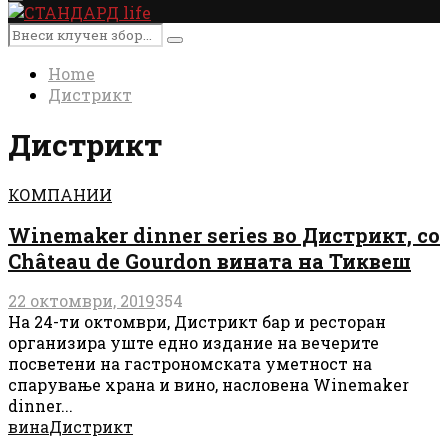
Primary
Menu
Search
Search
for:
Home
Дистрикт
Дистрикт
КОМПАНИИ
Winemaker dinner series во Дистрикт, со
Château de Gourdon вината на Тиквеш
22 октомври, 2019
354
На 24-ти октомври, Дистрикт бар и ресторан
организира уште едно издание на вечерите
посветени на гастрономската уметност на
спарување храна и вино, насловена Winemaker
dinner...
вина
Дистрикт