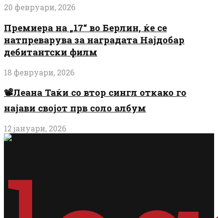
20 февруари, 2026
Премиера на „17“ во Берлин, ќе се
натпреварува за наградата Најдобар
дебитантски филм
18 февруари, 2026
📽️Леана Таќи со втор сингл откако го
најави својот прв соло албум
12 јануари, 2026