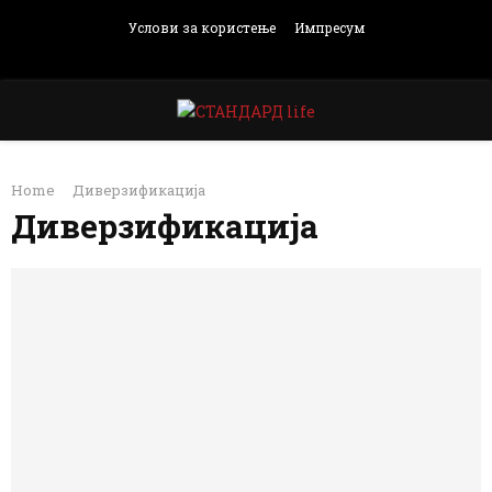
Услови за користење
Импресум
Facebook
Instagram
Email
Rss
PRIMARY
Home
Диверзификација
MENU
Диверзификација