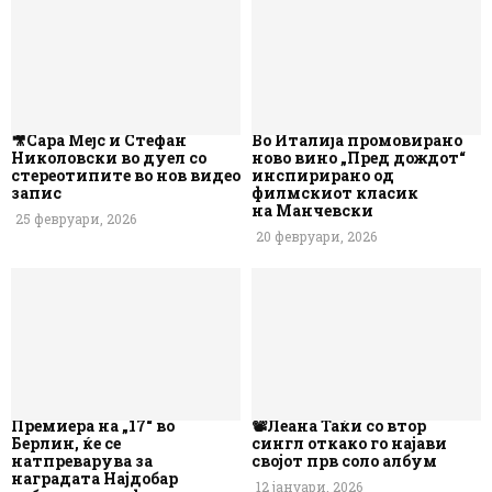
🎥Сара Мејс и Стефан
Во Италија промовирано
Николовски во дуел со
ново вино „Пред дождот“
стереотипите во нов видео
инспирирано од
запис
филмскиот класик
на Манчевски
25 февруари, 2026
20 февруари, 2026
Премиера на „17“ во
📽️Леана Таќи со втор
Берлин, ќе се
сингл откако го најави
натпреварува за
својот прв соло албум
наградата Најдобар
12 јануари, 2026