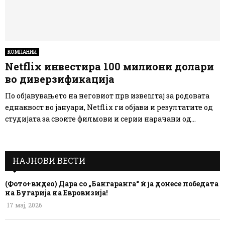
КОМПАНИИ
Netflix инвестира 100 милиони долари
во диверзификација
По објавувањето на неговиот прв извештај за родовата
еднаквост во јануари, Netflix ги објави и резултатите од
студијата за своите филмови и серии нарачани од...
НАЈНОВИ ВЕСТИ
(Фото+видео) Дара со „Бангаранга“ ѝ ја донесе победата
на Бугарија на Евровизија!
17 мај, 2026