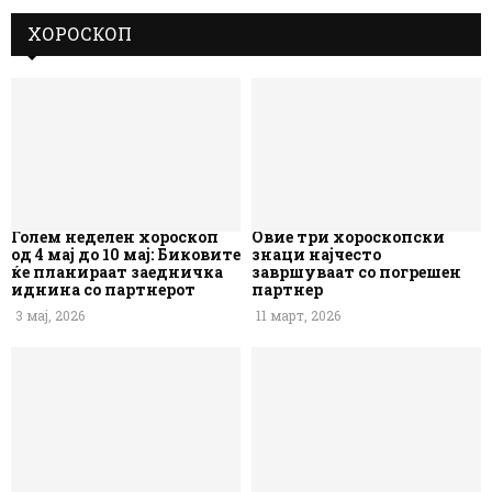
ХОРОСКОП
Голем неделен хороскоп
Овие три хороскопски
од 4 мај до 10 мај: Биковите
знаци најчесто
ќе планираат заедничка
завршуваат со погрешен
иднина со партнерот
партнер
3 мај, 2026
11 март, 2026