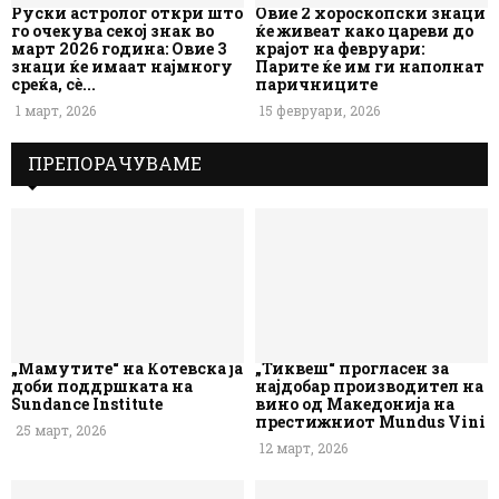
Руски астролог откри што
Овие 2 хороскопски знаци
го очекува секој знак во
ќе живеат како цареви до
март 2026 година: Овие 3
крајот на февруари:
знаци ќе имаат најмногу
Парите ќе им ги наполнат
среќа, сè...
паричниците
1 март, 2026
15 февруари, 2026
ПРЕПОРАЧУВАМЕ
„Мамутите“ на Котевска ја
„Тиквеш“ прогласен за
доби поддршката на
најдобар производител на
Sundance Institute
вино од Македонија на
престижниот Mundus Vini
25 март, 2026
12 март, 2026