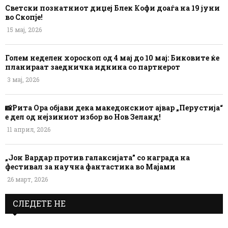
Светски познатниот диџеј Блек Кофи доаѓа на 19 јуни
во Скопје!
15 мај, 2026
Голем неделен хороскоп од 4 мај до 10 мај: Биковите ќе
планираат заедничка иднина со партнерот
3 мај, 2026
📸Рита Ора објави дека македонскиот ајвар „Перустија“
е дел од нејзиниот избор во Нов Зеланд!
11 април, 2026
„Јон Вардар против галаксијата” со награда на
фестивал за научна фантастика во Мајами
26 март, 2026
СЛЕДЕТЕ НЕ