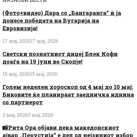
(Фото+видео) Дара со „Бангаранга“ ѝ ја
донесе победата на Бугарија на
Евровизија!
17 мај, 2026
17 мај, 2026
Светски познатниот диџеј Блек Кофи
доаѓа на 19 јуни во Скопје!
15 мај, 2026
15 мај, 2026
Голем неделен хороскоп од 4 мај до 10 мај:
Биковите ќе планираат заедничка иднина
со партнерот
3 мај, 2026
3 мај, 2026
📸Рита Ора објави дека македонскиот
ајвар „Перустија“ е дел од нејзиниот избор