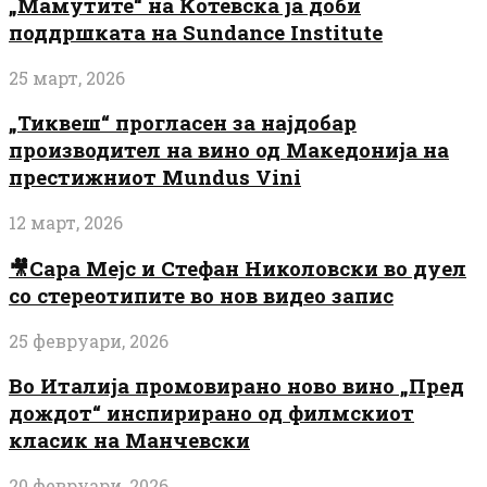
„Мамутите“ на Котевска ја доби
поддршката на Sundance Institute
25 март, 2026
„Тиквеш“ прогласен за најдобар
производител на вино од Македонија на
престижниот Mundus Vini
12 март, 2026
🎥Сара Мејс и Стефан Николовски во дуел
со стереотипите во нов видео запис
25 февруари, 2026
Во Италија промовирано ново вино „Пред
дождот“ инспирирано од филмскиот
класик на Манчевски
20 февруари, 2026