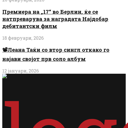
Премиера на „17“ во Берлин, ќе се
натпреварува за наградата Најдобар
дебитантски филм
18 февруари, 2026
📽️Леана Таќи со втор сингл откако го
најави својот прв соло албум
12 јануари, 2026