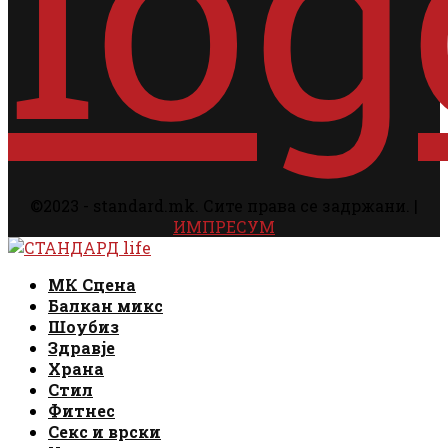
©2023 - standard.mk. Сите права се задржани. |
ИМПРЕСУМ
Facebook
Instagram
Email
Rss
Facebook
Instagram
Email
Rss
МК Сцена
Балкан микс
Шоубиз
Здравје
Храна
Стил
Фитнес
Секс и врски