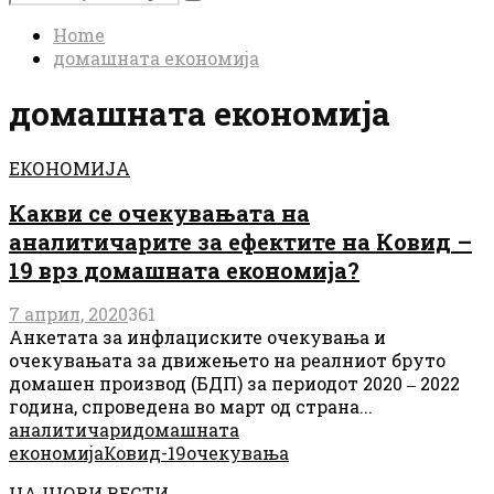
Search
for:
Home
домашната економија
домашната економија
ЕКОНОМИЈА
Какви се очекувањата на
аналитичарите за ефектите на Ковид –
19 врз домашната економија?
7 април, 2020
361
Анкетата за инфлациските очекувања и
очекувањата за движењето на реалниот бруто
домашен производ (БДП) за периодот 2020 ‒ 2022
година, спроведена во март од страна...
аналитичари
домашната
економија
Ковид-19
очекувања
НАЈНОВИ ВЕСТИ