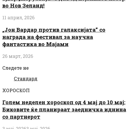
во Нов Зеланд!
11 април, 2026
„Јон Вардар против галаксијата” со
награда на фестивал за научна
фантастика во Мајами
26 март, 2026
Следете не
Стандард
ХОРОСКОП
Голем неделен хороскоп од 4 мај до 10 мај:
Биковите ќе планираат заедничка иднина
со партнерот
3 мај, 2026
3 мај, 2026