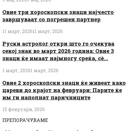
Овие три хороскопски знаци најчесто
завршуваат со погрешен партнер
11 март, 2026
11 март, 2026
Руски астролог откри што го очекува
секој знак во март 2026 година: Овие 3
знаци ќе имаат најмногу среќа, сè...
1 март, 2026
1 март, 2026
Овие 2 хороскопски знаци ќе живеат како
цареви до крајот на февруари: Парите ќе
им ги наполнат паричниците
15 февруари, 2026
ПРЕПОРАЧУВАМЕ