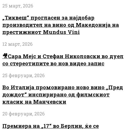
25 март, 2026
„Тиквеш“ прогласен за најдобар
производител на вино од Македонија на
престижниот Mundus Vini
12 март, 2026
🎥Сара Мејс и Стефан Николовски во дуел
со стереотипите во нов видео запис
25 февруари, 2026
Во Италија промовирано ново вино „Пред
дождот“ инспирирано од филмскиот
класик на Манчевски
20 февруари, 2026
Премиера на „17“ во Берлин, ќе се