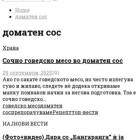
Search
for:
Home
доматен сос
доматен сос
Храна
Сочно говедско месо во доматен сос
29 септември, 2025
191
Ако го сакате говедското месо, но често излегува
суво и жилаво, следете нè додека откриваме
малку поинаков начин за негова подготовка. Тоа е
сочно говедско...
говедско месо
доматен
сос
препорачуваме
Рецепт
топ-вести
НАЈНОВИ ВЕСТИ
(Фото+видео) Дара со „Бангаранга“ ѝ ја