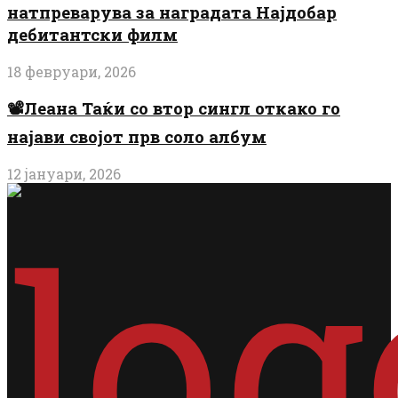
натпреварува за наградата Најдобар
дебитантски филм
18 февруари, 2026
📽️Леана Таќи со втор сингл откако го
најави својот прв соло албум
12 јануари, 2026