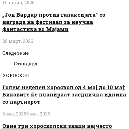
11 април, 2026
„Јон Вардар против галаксијата” со
награда на фестивал за научна
фантастика во Мајами
26 март, 2026
Следете не
Стандард
ХОРОСКОП
Голем неделен хороскоп од 4 мај до 10 мај:
Биковите ќе планираат заедничка иднина
со партнерот
3 мај, 2026
3 мај, 2026
Овие три хороскопски знаци најчесто