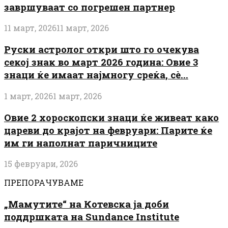
завршуваат со погрешен партнер
11 март, 2026
11 март, 2026
Руски астролог откри што го очекува
секој знак во март 2026 година: Овие 3
знаци ќе имаат најмногу среќа, сè...
1 март, 2026
1 март, 2026
Овие 2 хороскопски знаци ќе живеат како
цареви до крајот на февруари: Парите ќе
им ги наполнат паричниците
15 февруари, 2026
ПРЕПОРАЧУВАМЕ
„Мамутите“ на Котевска ја доби
поддршката на Sundance Institute