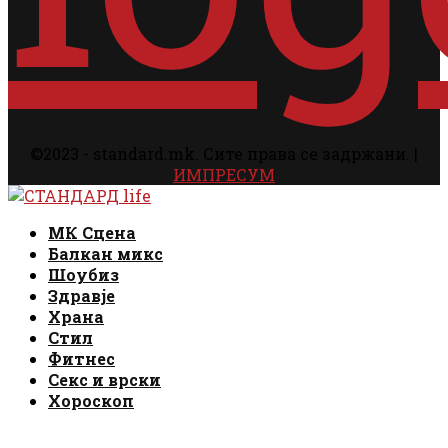
©2023 - standard.mk. Сите права се задржани. |
ИМПРЕСУМ
Facebook
Instagram
Email
Rss
Facebook
Instagram
Email
Rss
МК Сцена
Балкан микс
Шоубиз
Здравје
Храна
Стил
Фитнес
Секс и врски
Хороскоп