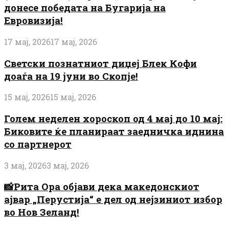
донесе победата на Бугарија на
Евровизија!
17 мај, 2026
17 мај, 2026
Светски познатниот диџеј Блек Кофи
доаѓа на 19 јуни во Скопје!
15 мај, 2026
15 мај, 2026
Голем неделен хороскоп од 4 мај до 10 мај:
Биковите ќе планираат заедничка иднина
со партнерот
3 мај, 2026
3 мај, 2026
📸Рита Ора објави дека македонскиот
ајвар „Перустија“ е дел од нејзиниот избор
во Нов Зеланд!