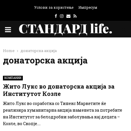
Услови за користење
Импресум
Facebook
Instagram
Email
Rss
PRIMARY
MENU
Home
донаторска акција
донаторска акција
КОМПАНИИ
Жито Лукс во донаторска акција за
Институтот Козле
Жито Лукс во соработка со Тинекс Маркетите ќе
реализира хуманитарна акција наменета за потребите
на Институтот за белодробни заболувања кај децата –
Козле, во Скопје....