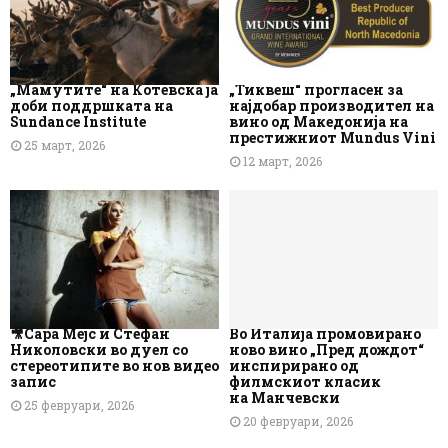
„Мамутите“ на Котевска ја
„Тиквеш“ прогласен за
доби поддршката на
најдобар производител на
Sundance Institute
вино од Македонија на
престижниот Mundus Vini
25 март, 2026
12 март, 2026
🎥Сара Мејс и Стефан
Во Италија промовирано
Николовски во дуел со
ново вино „Пред дождот“
стереотипите во нов видео
инспирирано од
запис
филмскиот класик
на Манчевски
25 февруари, 2026
20 февруари, 2026