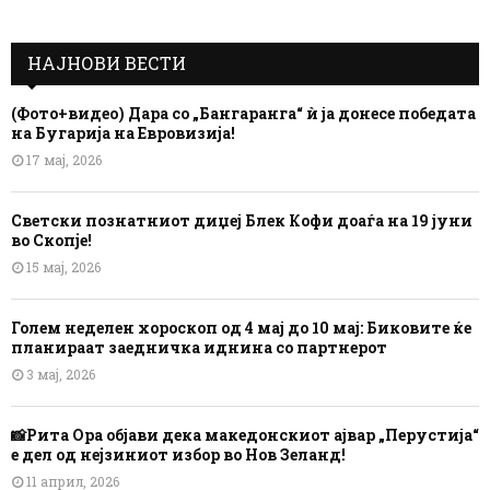
НАЈНОВИ ВЕСТИ
(Фото+видео) Дара со „Бангаранга“ ѝ ја донесе победата
на Бугарија на Евровизија!
17 мај, 2026
Светски познатниот диџеј Блек Кофи доаѓа на 19 јуни
во Скопје!
15 мај, 2026
Голем неделен хороскоп од 4 мај до 10 мај: Биковите ќе
планираат заедничка иднина со партнерот
3 мај, 2026
📸Рита Ора објави дека македонскиот ајвар „Перустија“
е дел од нејзиниот избор во Нов Зеланд!
11 април, 2026