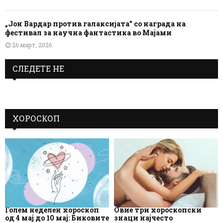
„Јон Вардар против галаксијата” со награда на
фестивал за научна фантастика во Мајами
26 март, 2026
СЛЕДЕТЕ НЕ
ХОРОСКОП
Голем неделен хороскоп
Овие три хороскопски
од 4 мај до 10 мај: Биковите
знаци најчесто