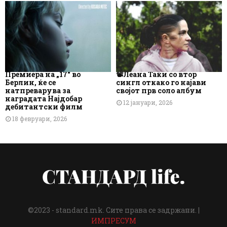
Премиера на „17“ во
📽️Леана Таќи со втор
Берлин, ќе се
сингл откако го најави
натпреварува за
својот прв соло албум
наградата Најдобар
12 јануари, 2026
дебитантски филм
18 февруари, 2026
©2023 - standard.mk. Сите права се задржани. |
ИМПРЕСУМ