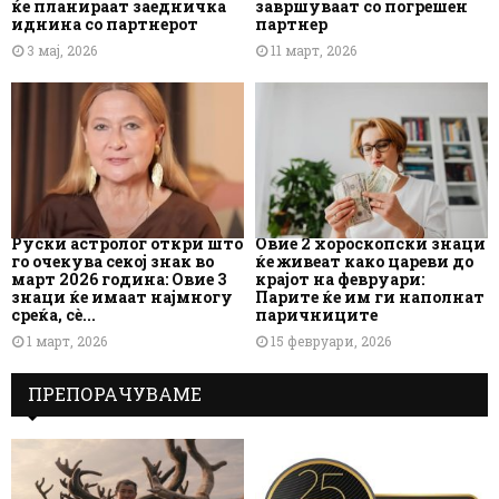
ќе планираат заедничка
завршуваат со погрешен
иднина со партнерот
партнер
3 мај, 2026
11 март, 2026
Руски астролог откри што
Овие 2 хороскопски знаци
го очекува секој знак во
ќе живеат како цареви до
март 2026 година: Овие 3
крајот на февруари:
знаци ќе имаат најмногу
Парите ќе им ги наполнат
среќа, сè...
паричниците
1 март, 2026
15 февруари, 2026
ПРЕПОРАЧУВАМЕ