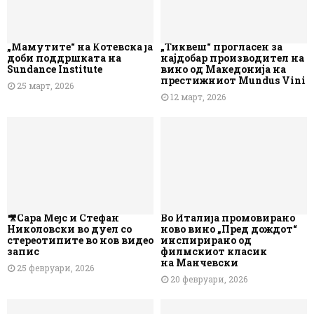
„Мамутите“ на Котевска ја
„Тиквеш“ прогласен за
доби поддршката на
најдобар производител на
Sundance Institute
вино од Македонија на
престижниот Mundus Vini
25 март, 2026
12 март, 2026
🎥Сара Мејс и Стефан
Во Италија промовирано
Николовски во дуел со
ново вино „Пред дождот“
стереотипите во нов видео
инспирирано од
запис
филмскиот класик
на Манчевски
25 февруари, 2026
20 февруари, 2026