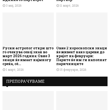
3 мај, 2026
11 март, 2026
Руски астролог откри што
Овие 2 хороскопски знаци
го очекува секој знак во
ќе живеат како цареви до
март 2026 година: Овие 3
крајот на февруари:
знаци ќе имаат најмногу
Парите ќе им ги наполнат
среќа, сè...
паричниците
1 март, 2026
15 февруари, 2026
ПРЕПОРАЧУВАМЕ