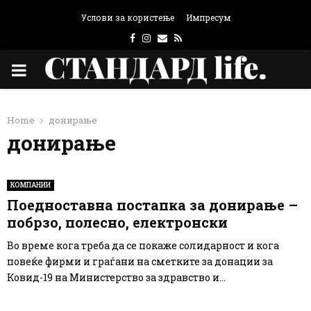
Услови за користење
Импресум
Facebook
Instagram
Email
Rss
PRIMARY
MENU
Home
донирање
донирање
КОМПАНИИ
Поедноставна постапка за донирање –
побрзо, полесно, електронски
Во време кога треба да се покаже солидарност и кога
повеќе фирми и граѓани на сметките за донации за
Ковид-19 на Министерство за здравство и...