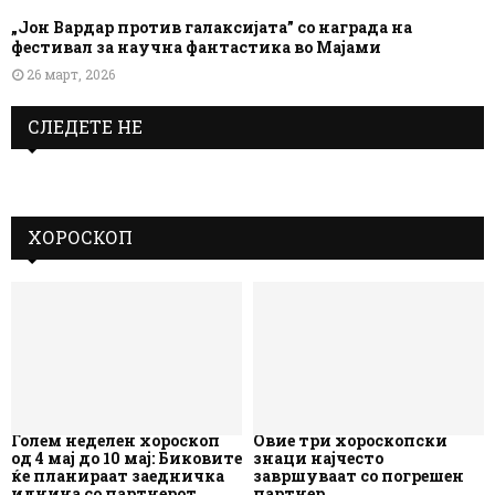
„Јон Вардар против галаксијата” со награда на
фестивал за научна фантастика во Мајами
26 март, 2026
СЛЕДЕТЕ НЕ
ХОРОСКОП
Голем неделен хороскоп
Овие три хороскопски
од 4 мај до 10 мај: Биковите
знаци најчесто
ќе планираат заедничка
завршуваат со погрешен
иднина со партнерот
партнер