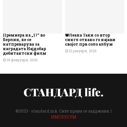
Премиера на „17“ во
📽️Леана Таќи со втор
Берлин, ќе се
сингл откако го најави
натпреварува за
својот прв соло албум
наградата Најдобар
12 јануари, 2026
дебитантски филм
18 февруари, 2026
©2023 - standard.mk. Сите права се задржани. |
ИМПРЕСУМ