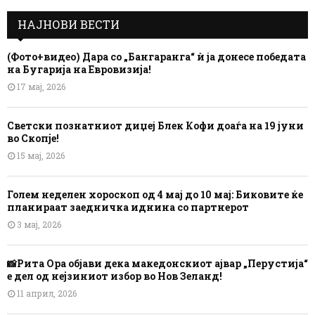
НАЈНОВИ ВЕСТИ
(Фото+видео) Дара со „Бангаранга“ ѝ ја донесе победата
на Бугарија на Евровизија!
17 мај, 2026
Светски познатниот диџеј Блек Кофи доаѓа на 19 јуни
во Скопје!
15 мај, 2026
Голем неделен хороскоп од 4 мај до 10 мај: Биковите ќе
планираат заедничка иднина со партнерот
3 мај, 2026
📸Рита Ора објави дека македонскиот ајвар „Перустија“
е дел од нејзиниот избор во Нов Зеланд!
11 април, 2026