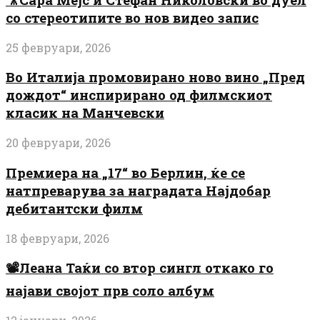
со стереотипите во нов видео запис
25 февруари, 2026
Во Италија промовирано ново вино „Пред
дождот“ инспирирано од филмскиот
класик на Манчевски
20 февруари, 2026
Премиера на „17“ во Берлин, ќе се
натпреварува за наградата Најдобар
дебитантски филм
18 февруари, 2026
📽️Леана Таќи со втор сингл откако го
најави својот прв соло албум