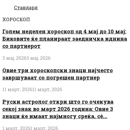
Стандард
ХОРОСКОП
Голем неделен хороскоп од 4 мај до 10 мај:
Биковите ќе планираат заедничка иднина
со партнерот
3 мај, 2026
3 мај, 2026
Овие три хороскопски знаци најчесто
завршуваат со погрешен партнер
11 март, 2026
11 март, 2026
Руски астролог откри што го очекува
секој знак во март 2026 година: Овие 3
знаци ќе имаат најмногу среќа, сè...
1 март, 2026
1 март, 2026