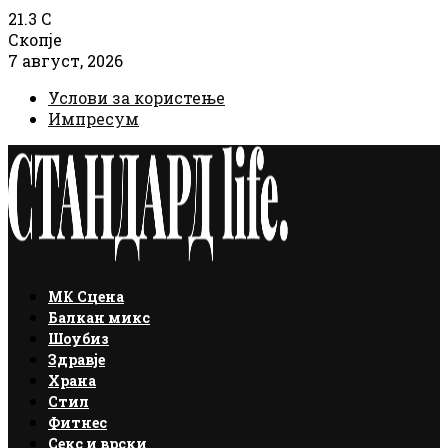
21.3
C
Скопје
7 август, 2026
Услови за користење
Импресум
Facebook
Instagram
Email
Rss
МК Сцена
Балкан микс
Шоубиз
Здравје
Храна
Стил
Фитнес
Секс и врски