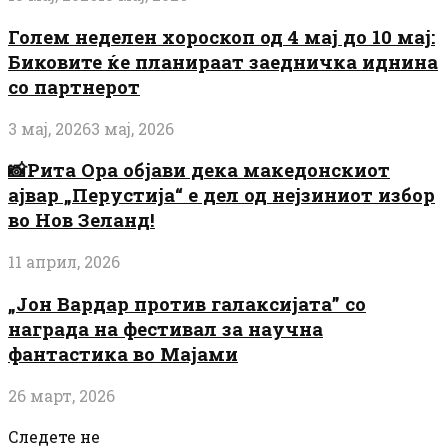
Голем неделен хороскоп од 4 мај до 10 мај:
Биковите ќе планираат заедничка иднина
со партнерот
3 мај, 2026
3 мај, 2026
📸Рита Ора објави дека македонскиот
ајвар „Перустија“ е дел од нејзиниот избор
во Нов Зеланд!
11 април, 2026
„Јон Вардар против галаксијата” со
награда на фестивал за научна
фантастика во Мајами
26 март, 2026
Следете не