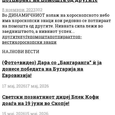
8 ноември, 2023
302
Во ДИНАМИЧНИОТ колаж на хороскопското небо
има хороскопски знаци кои редовно се потпираат
на помошта од другите. Нивната сила лежи во
заедништвото, а нивниот успех...
другите
луѓе
помошта
потпираат
топ-
вести
хороскопски знаци
НАЈНОВИ ВЕСТИ
(Фото+видео) Дара со „Бангаранга“ ѝ ја
донесе победата на Бугарија на
Евровизија!
17 мај, 2026
17 мај, 2026
Светски познатниот диџеј Блек Кофи
доаѓа на 19 јуни во Скопје!
15 мај, 2026
15 мај, 2026