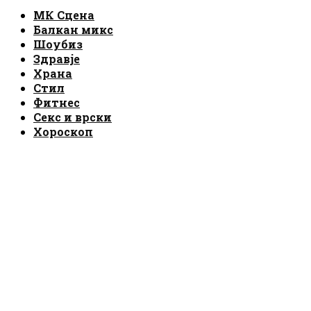
Facebook
Instagram
Email
Rss
МК Сцена
Балкан микс
Шоубиз
Здравје
Храна
Стил
Фитнес
Секс и врски
Хороскоп