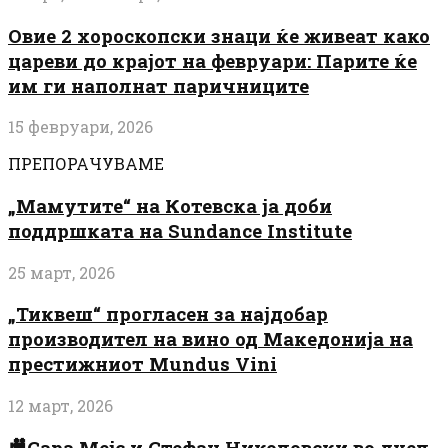
Овие 2 хороскопски знаци ќе живеат како
цареви до крајот на февруари: Парите ќе
им ги наполнат паричниците
15 февруари, 2026
ПРЕПОРАЧУВАМЕ
„Мамутите“ на Котевска ја доби
поддршката на Sundance Institute
25 март, 2026
„Тиквеш“ прогласен за најдобар
производител на вино од Македонија на
престижниот Mundus Vini
12 март, 2026
🎥Сара Мејс и Стефан Николовски во дуел