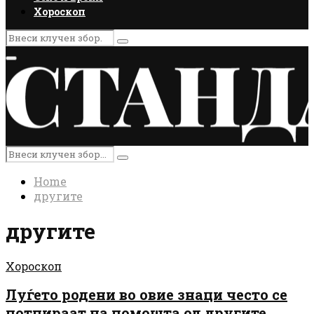
Хороскоп
Search
Search
for:
Primary
Menu
Search
Search
for:
Home
другите
другите
Хороскоп
Луѓето родени во овие знаци често се
потпираат на помошта од другите