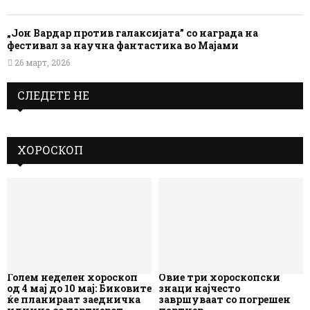
„Јон Вардар против галаксијата” со награда на
фестивал за научна фантастика во Мајами
26 март, 2026
СЛЕДЕТЕ НЕ
ХОРОСКОП
Голем неделен хороскоп
Овие три хороскопски
од 4 мај до 10 мај: Биковите
знаци најчесто
ќе планираат заедничка
завршуваат со погрешен