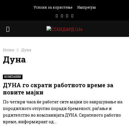
Услови за користење
Импресум
Facebook
Instagram
Email
Rss
PRIMARY
MENU
Home
Дуна
Дуна
КОМПАНИИ
ДУНА го скрати работното време за
новите мајки
По четири часа ќе работат сите мајки по завршување на
породилното отсуство поради бременост, раѓање и
родителство во компанијата ДУНА. Скратеното работно
време, информираат од...