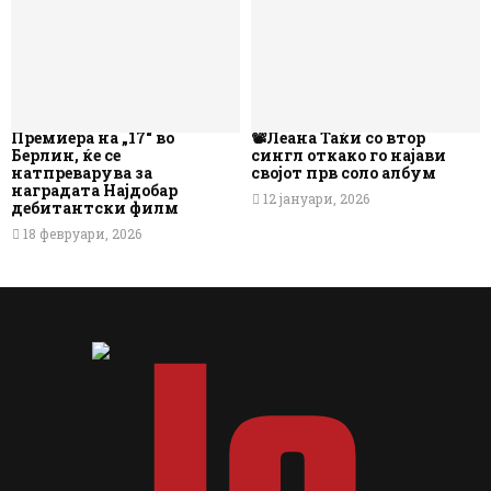
Премиера на „17“ во
📽️Леана Таќи со втор
Берлин, ќе се
сингл откако го најави
натпреварува за
својот прв соло албум
наградата Најдобар
12 јануари, 2026
дебитантски филм
18 февруари, 2026