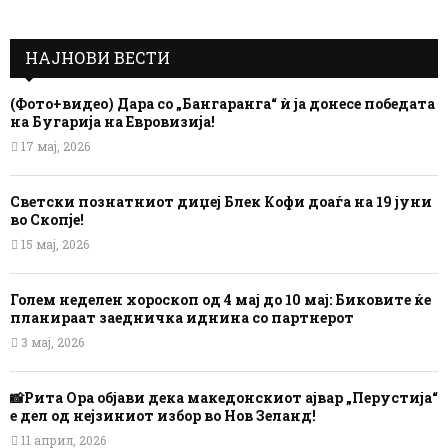
НАЈНОВИ ВЕСТИ
(Фото+видео) Дара со „Бангаранга“ ѝ ја донесе победата
на Бугарија на Евровизија!
17 мај, 2026
Светски познатниот диџеј Блек Кофи доаѓа на 19 јуни
во Скопје!
15 мај, 2026
Голем неделен хороскоп од 4 мај до 10 мај: Биковите ќе
планираат заедничка иднина со партнерот
3 мај, 2026
📸Рита Ора објави дека македонскиот ајвар „Перустија“
е дел од нејзиниот избор во Нов Зеланд!
11 април, 2026