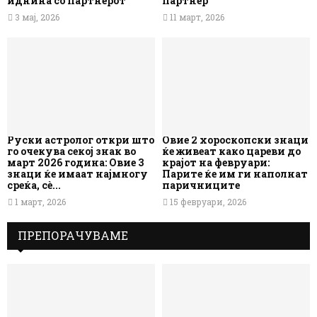
иднина со партнерот
партнер
3 мај, 2026
11 март, 2026
Руски астролог откри што
Овие 2 хороскопски знаци
го очекува секој знак во
ќе живеат како цареви до
март 2026 година: Овие 3
крајот на февруари:
знаци ќе имаат најмногу
Парите ќе им ги наполнат
среќа, сè...
паричниците
1 март, 2026
15 февруари, 2026
ПРЕПОРАЧУВАМЕ