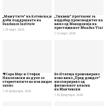
„Мамутите“ на Котевска ја
„Тиквеш“ прогласен за
доби поддршката на
најдобар производител на
Sundance Institute
вино од Македонија на
престижниот Mundus Vini
25 март, 2026
12 март, 2026
🎥Сара Мејс и Стефан
Во Италија промовирано
Николовски во дуел со
ново вино „Пред дождот“
стереотипите во нов видео
инспирирано од
запис
филмскиот класик
на Манчевски
25 февруари, 2026
20 февруари, 2026