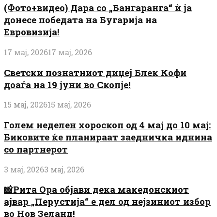
(Фото+видео) Дара со „Бангаранга“ ѝ ја
донесе победата на Бугарија на
Евровизија!
17 мај, 2026
17 мај, 2026
Светски познатниот диџеј Блек Кофи
доаѓа на 19 јуни во Скопје!
15 мај, 2026
15 мај, 2026
Голем неделен хороскоп од 4 мај до 10 мај:
Биковите ќе планираат заедничка иднина
со партнерот
3 мај, 2026
3 мај, 2026
📸Рита Ора објави дека македонскиот
ајвар „Перустија“ е дел од нејзиниот избор
во Нов Зеланд!