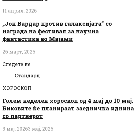
11 април, 2026
„Јон Вардар против галаксијата” со
награда на фестивал за научна
фантастика во Мајами
26 март, 2026
Следете не
Стандард
ХОРОСКОП
Голем неделен хороскоп од 4 мај до 10 мај:
Биковите ќе планираат заедничка иднина
со партнерот
3 мај, 2026
3 мај, 2026