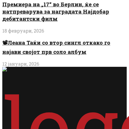
Премиера на „17“ во Берлин, ќе се
натпреварува за наградата Најдобар
дебитантски филм
18 февруари, 2026
📽️Леана Таќи со втор сингл откако го
најави својот прв соло албум
12 јануари, 2026