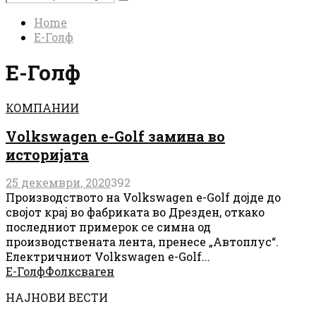
Search
for:
Home
Е-Голф
Е-Голф
КОМПАНИИ
Volkswagen e-Golf замина во
историјата
25 декември, 2020
392
Производството на Volkswagen e-Golf дојде до
својот крај во фабриката во Дрезден, откако
последниот примерок се симна од
производствената лента, пренесе „Автоплус“.
Електричниот Volkswagen e-Golf...
Е-Голф
Фолксваген
НАЈНОВИ ВЕСТИ