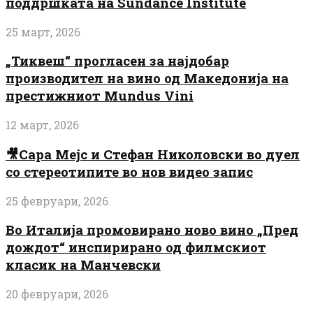
поддршката на Sundance Institute
25 март, 2026
„Тиквеш“ прогласен за најдобар
производител на вино од Македонија на
престижниот Mundus Vini
12 март, 2026
🎥Сара Мејс и Стефан Николовски во дуел
со стереотипите во нов видео запис
25 февруари, 2026
Во Италија промовирано ново вино „Пред
дождот“ инспирирано од филмскиот
класик на Манчевски
20 февруари, 2026