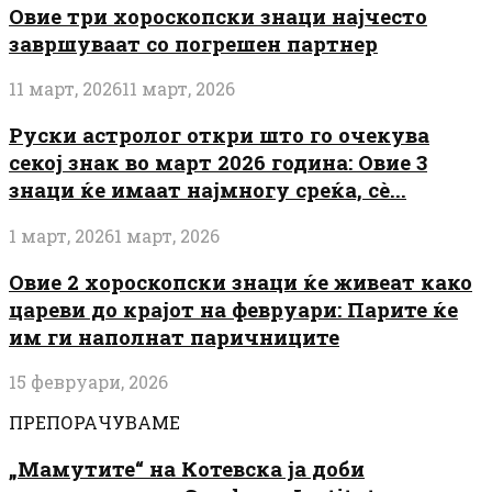
Овие три хороскопски знаци најчесто
завршуваат со погрешен партнер
11 март, 2026
11 март, 2026
Руски астролог откри што го очекува
секој знак во март 2026 година: Овие 3
знаци ќе имаат најмногу среќа, сè...
1 март, 2026
1 март, 2026
Овие 2 хороскопски знаци ќе живеат како
цареви до крајот на февруари: Парите ќе
им ги наполнат паричниците
15 февруари, 2026
ПРЕПОРАЧУВАМЕ
„Мамутите“ на Котевска ја доби