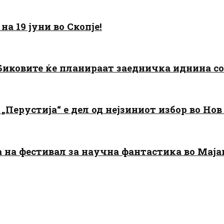
а 19 јуни во Скопје!
: Биковите ќе планираат заедничка иднина с
„Перустија“ е дел од нејзиниот избор во Нов
да на фестивал за научна фантастика во Мај