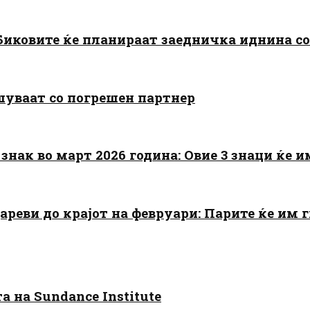
: Биковите ќе планираат заедничка иднина с
шуваат со погрешен партнер
знак во март 2026 година: Овие 3 знаци ќе им
цареви до крајот на февруари: Парите ќе им
 на Sundance Institute