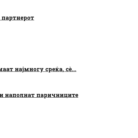
о партнерот
аат најмногу среќа, сè...
 ги наполнат паричниците