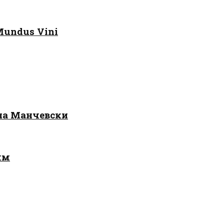
Mundus Vini
 на Манчевски
лм