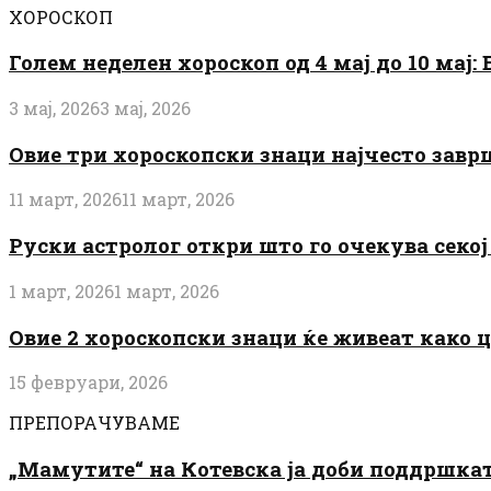
ХОРОСКОП
Голем неделен хороскоп од 4 мај до 10 мај
3 мај, 2026
3 мај, 2026
Овие три хороскопски знаци најчесто завр
11 март, 2026
11 март, 2026
Руски астролог откри што го очекува секој 
1 март, 2026
1 март, 2026
Овие 2 хороскопски знаци ќе живеат како 
15 февруари, 2026
ПРЕПОРАЧУВАМЕ
„Мамутите“ на Котевска ја доби поддршката