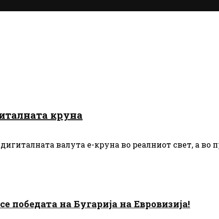
гиталната круна
дигиталната валута е-круна во реалниот свет, а во 
есе победата на Бугарија на Евровизија!