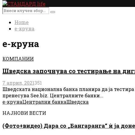
Primary
Menu
Search
Search
for:
Home
е-круна
е-круна
КОМПАНИИ
Шведска започнува со тестирање на ди
7 април, 2021
351
Шведската национална банка планира да ја тестира 
пренесува See.biz. Централните банки...
е-круна
Централни банка
Шведска
НАЈНОВИ ВЕСТИ
(Фото+видео) Дара со „Бангаранга“ ѝ ја дон