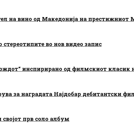
тел на вино од Македонија на престижниот 
о стереотипите во нов видео запис
дождот“ инспирирано од филмскиот класик
арува за наградата Најдобар дебитантски фи
и својот прв соло албум