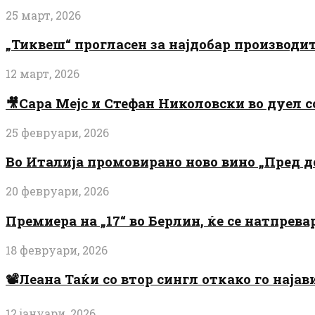
25 март, 2026
„Тиквеш“ прогласен за најдобар производи
12 март, 2026
🎥Сара Мејс и Стефан Николовски во дуел с
25 февруари, 2026
Во Италија промовирано ново вино „Пред 
20 февруари, 2026
Премиера на „17“ во Берлин, ќе се натпрев
18 февруари, 2026
📽️Леана Таќи со втор сингл откако го најав
12 јануари, 2026