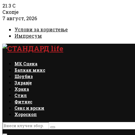
21.3
C
Скопје
7 август, 2026
Услови за користење
Импресум
Facebook
Instagram
Email
Rss
МК Сцена
Балкан микс
Шоубиз
Здравје
Храна
Стил
Фитнес
Секс и врски
Хороскоп
Search
Search
for: