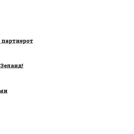
о партнерот
 Зеланд!
ами