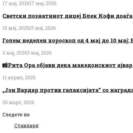
17 мај, 2026
17 мај, 2026
Светски познатниот диџеј Блек Кофи доаѓа н
15 мај, 2026
15 мај, 2026
Голем неделен хороскоп од 4 мај до 10 мај
3 мај, 2026
3 мај, 2026
📸Рита Ора објави дека македонскиот ајвар 
11 април, 2026
„Јон Вардар против галаксијата” со награ
26 март, 2026
Следете не
Стандард