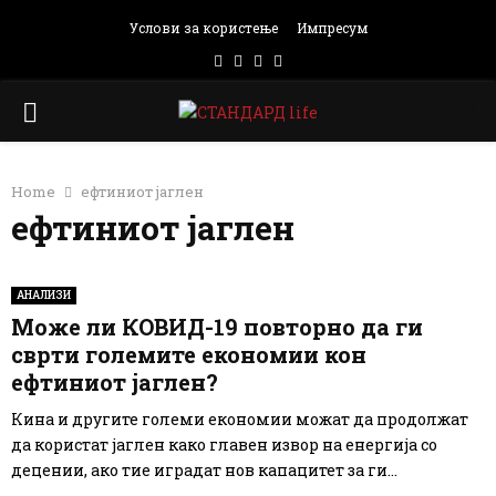
Услови за користење
Импресум
Facebook
Instagram
Email
Rss
PRIMARY
MENU
Home
ефтиниот јаглен
ефтиниот јаглен
АНАЛИЗИ
Може ли КОВИД-19 повторно да ги
сврти големите економии кон
ефтиниот јаглен?
Кина и другите големи економии можат да продолжат
да користат јаглен како главен извор на енергија со
децении, ако тие иградат нов капацитет за ги...