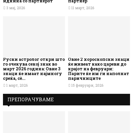
иднина со партнерот
партнер
3 мај, 2026
11 март, 2026
Руски астролог откри што
Овие 2 хороскопски знаци
го очекува секој знак во
ќе живеат како цареви до
март 2026 година: Овие 3
крајот на февруари:
знаци ќе имаат најмногу
Парите ќе им ги наполнат
среќа, сè...
паричниците
1 март, 2026
15 февруари, 2026
ПРЕПОРАЧУВАМЕ