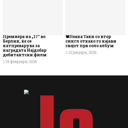
Премиера на „17“ во
📽️Леана Таќи со втор
Берлин, ќе се
сингл откако го најави
натпреварува за
својот прв соло албум
наградата Најдобар
12 јануари, 2026
дебитантски филм
18 февруари, 2026