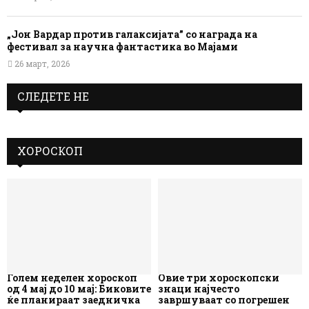
„Јон Вардар против галаксијата” со награда на
фестивал за научна фантастика во Мајами
26 март, 2026
СЛЕДЕТЕ НЕ
ХОРОСКОП
Голем неделен хороскоп
Овие три хороскопски
од 4 мај до 10 мај: Биковите
знаци најчесто
ќе планираат заедничка
завршуваат со погрешен