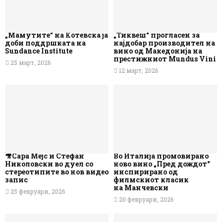
„Мамутите“ на Котевска ја
„Тиквеш“ прогласен за
доби поддршката на
најдобар производител на
Sundance Institute
вино од Македонија на
престижниот Mundus Vini
25 март, 2026
12 март, 2026
🎥Сара Мејс и Стефан
Во Италија промовирано
Николовски во дуел со
ново вино „Пред дождот“
стереотипите во нов видео
инспирирано од
запис
филмскиот класик
на Манчевски
25 февруари, 2026
20 февруари, 2026