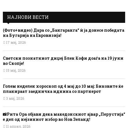
НАЈНОВИ ВЕСТИ
(Фото+видео) Дара со „Бангаранга“ ѝ ја донесе победата
на Бугарија на Евровизија!
17 мај, 2026
Светски познатниот диџеј Блек Кофи доаѓа на 19 јуни
во Скопје!
15 мај, 2026
Голем неделен хороскоп од 4 мај до 10 мај: Биковите ќе
планираат заедничка иднина со партнерот
3 мај, 2026
📸Рита Ора објави дека македонскиот ајвар „Перустија“
е дел од нејзиниот избор во Нов Зеланд!
11 април, 2026