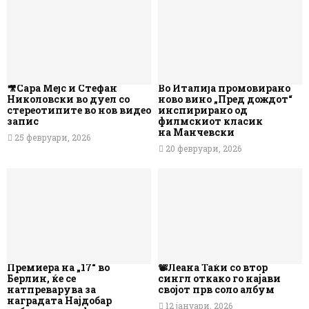
🎥Сара Мејс и Стефан
Во Италија промовирано
Николовски во дуел со
ново вино „Пред дождот“
стереотипите во нов видео
инспирирано од
запис
филмскиот класик
на Манчевски
25 февруари, 2026
20 февруари, 2026
Премиера на „17“ во
📽️Леана Таќи со втор
Берлин, ќе се
сингл откако го најави
натпреварува за
својот прв соло албум
наградата Најдобар
12 јануари, 2026