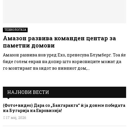
ТЕХНОЛОГИЈА
Амазон развива команден центар за
паметни домови
Амазон развива нов уред Ехо, пренесува Блумберг. Тоа ќе
биде голем екран на допир што корисниците можат да
го монтираат на ѕидот во нивниот дом,...
НАЈНОВИ ВЕСТИ
(Фото+видео) Дара со „Бангаранга“ ѝ ја донесе победата
на Бугарија на Евровизија!
17 мај, 2026