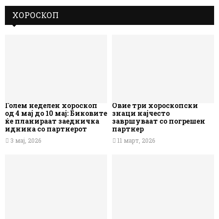
ХОРОСКОП
Голем неделен хороскоп
Овие три хороскопски
од 4 мај до 10 мај: Биковите
знаци најчесто
ќе планираат заедничка
завршуваат со погрешен
иднина со партнерот
партнер
3 мај, 2026
11 март, 2026