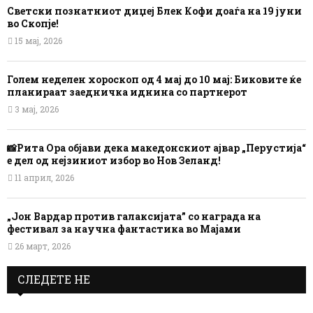
Светски познатниот диџеј Блек Кофи доаѓа на 19 јуни
во Скопје!
15 мај, 2026
Голем неделен хороскоп од 4 мај до 10 мај: Биковите ќе
планираат заедничка иднина со партнерот
3 мај, 2026
📸Рита Ора објави дека македонскиот ајвар „Перустија“
е дел од нејзиниот избор во Нов Зеланд!
11 април, 2026
„Јон Вардар против галаксијата” со награда на
фестивал за научна фантастика во Мајами
26 март, 2026
СЛЕДЕТЕ НЕ