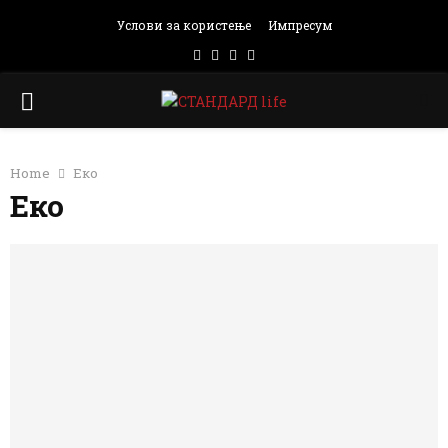
Услови за користење
Импресум
Facebook
Instagram
Email
Rss
PRIMARY
MENU
Home
Еко
Еко