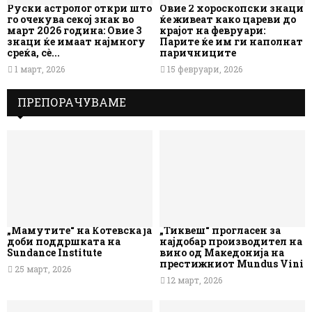
Руски астролог откри што
Овие 2 хороскопски знаци
го очекува секој знак во
ќе живеат како цареви до
март 2026 година: Овие 3
крајот на февруари:
знаци ќе имаат најмногу
Парите ќе им ги наполнат
среќа, сè...
паричниците
1 март, 2026
15 февруари, 2026
ПРЕПОРАЧУВАМЕ
„Мамутите“ на Котевска ја
„Тиквеш“ прогласен за
доби поддршката на
најдобар производител на
Sundance Institute
вино од Македонија на
престижниот Mundus Vini
25 март, 2026
12 март, 2026