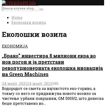
Primary
Menu
Search
Search
for:
Home
Еколошки возила
Еколошки возила
ЕКОНОМИЈА
„Брако” инвестира 8 милиони евра во
нов погон и ја претстави
револуционерната еколошка иновација
на Green Machines
24 март, 2021
24 март, 2021
686
Водородот се смета за најчистото еко-гориво, а
токму со него се придвижува новото возило за
чистење урбани површини, GM 500H2, што денеска
беше претставено во...