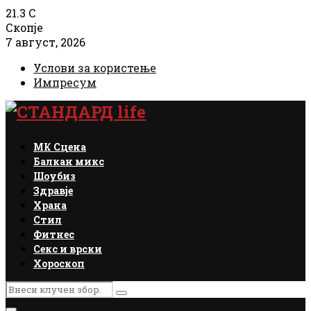
21.3
C
Скопје
7 август, 2026
Услови за користење
Импресум
Facebook
Instagram
Email
Rss
МК Сцена
Балкан микс
Шоубиз
Здравје
Храна
Стил
Фитнес
Секс и врски
Хороскоп
Search
Search
for: