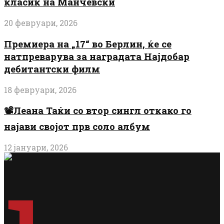
класик на Манчевски
20 февруари, 2026
Премиера на „17“ во Берлин, ќе се
натпреварува за наградата Најдобар
дебитантски филм
18 февруари, 2026
📽️Леана Таќи со втор сингл откако го
најави својот прв соло албум
12 јануари, 2026