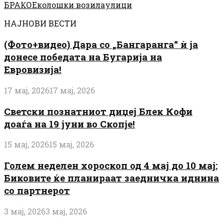
БРАКО
Еколошки возила
улици
НАЈНОВИ ВЕСТИ
(Фото+видео) Дара со „Бангаранга“ ѝ ја
донесе победата на Бугарија на
Евровизија!
17 мај, 2026
17 мај, 2026
Светски познатниот диџеј Блек Кофи
доаѓа на 19 јуни во Скопје!
15 мај, 2026
15 мај, 2026
Голем неделен хороскоп од 4 мај до 10 мај:
Биковите ќе планираат заедничка иднина
со партнерот
3 мај, 2026
3 мај, 2026