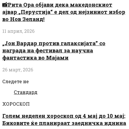
📸Рита Ора објави дека македонскиот
ајвар „Перустија“ е дел од нејзиниот избор
во Нов Зеланд!
11 април, 2026
„Јон Вардар против галаксијата” со
награда на фестивал за научна
фантастика во Мајами
26 март, 2026
Следете не
Стандард
ХОРОСКОП
Голем неделен хороскоп од 4 мај до 10 мај:
Биковите ќе планираат заедничка иднина