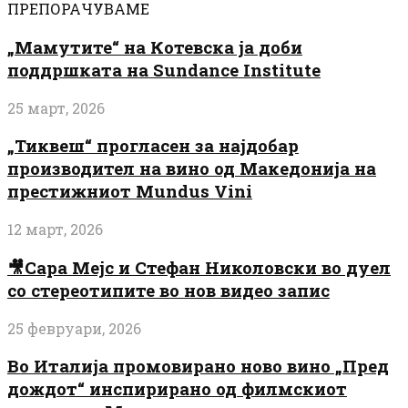
ПРЕПОРАЧУВАМЕ
„Мамутите“ на Котевска ја доби
поддршката на Sundance Institute
25 март, 2026
„Тиквеш“ прогласен за најдобар
производител на вино од Македонија на
престижниот Mundus Vini
12 март, 2026
🎥Сара Мејс и Стефан Николовски во дуел
со стереотипите во нов видео запис
25 февруари, 2026
Во Италија промовирано ново вино „Пред
дождот“ инспирирано од филмскиот