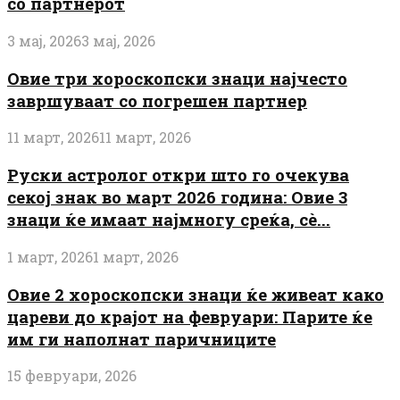
со партнерот
3 мај, 2026
3 мај, 2026
Овие три хороскопски знаци најчесто
завршуваат со погрешен партнер
11 март, 2026
11 март, 2026
Руски астролог откри што го очекува
секој знак во март 2026 година: Овие 3
знаци ќе имаат најмногу среќа, сè...
1 март, 2026
1 март, 2026
Овие 2 хороскопски знаци ќе живеат како
цареви до крајот на февруари: Парите ќе
им ги наполнат паричниците
15 февруари, 2026