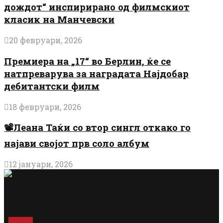
дождот“ инспирирано од филмскиот
класик на Манчевски
20 февруари, 2026
Премиера на „17“ во Берлин, ќе се
натпреварува за наградата Најдобар
дебитантски филм
18 февруари, 2026
📽️Леана Таќи со втор сингл откако го
најави својот прв соло албум
12 јануари, 2026