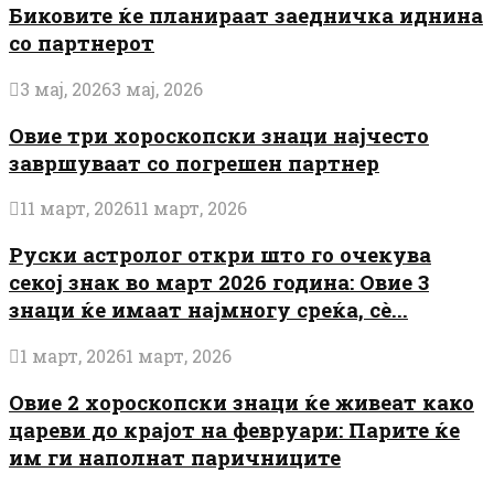
Биковите ќе планираат заедничка иднина
со партнерот
3 мај, 2026
3 мај, 2026
Овие три хороскопски знаци најчесто
завршуваат со погрешен партнер
11 март, 2026
11 март, 2026
Руски астролог откри што го очекува
секој знак во март 2026 година: Овие 3
знаци ќе имаат најмногу среќа, сè...
1 март, 2026
1 март, 2026
Овие 2 хороскопски знаци ќе живеат како
цареви до крајот на февруари: Парите ќе
им ги наполнат паричниците