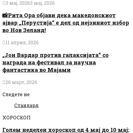
3 мај, 2026
3 мај, 2026
📸Рита Ора објави дека македонскиот
ајвар „Перустија“ е дел од нејзиниот избор
во Нов Зеланд!
11 април, 2026
„Јон Вардар против галаксијата” со
награда на фестивал за научна
фантастика во Мајами
26 март, 2026
Следете не
Стандард
ХОРОСКОП
Голем неделен хороскоп од 4 мај до 10 мај: