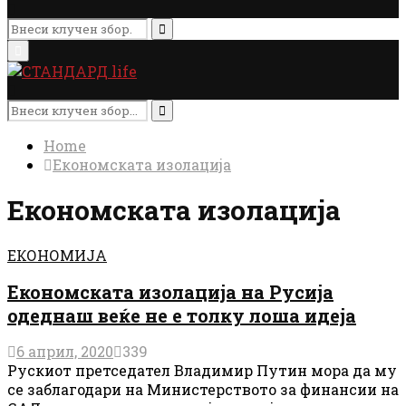
Search
for:
Search
Primary
Menu
Search
for:
Search
Home
Економската изолација
Економската изолација
ЕКОНОМИЈА
Економската изолација на Русија
одеднаш веќе не е толку лоша идеја
6 април, 2020
339
Рускиот претседател Владимир Путин мора да му
се заблагодари на Министерството за финансии на