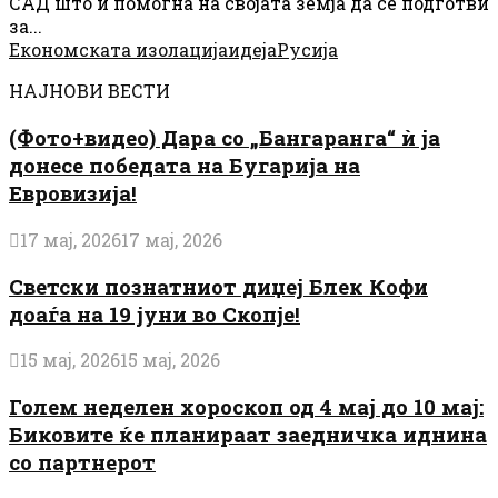
САД што и помогна на својата земја да се подготви
за...
Економската изолација
идеја
Русија
НАЈНОВИ ВЕСТИ
(Фото+видео) Дара со „Бангаранга“ ѝ ја
донесе победата на Бугарија на
Евровизија!
17 мај, 2026
17 мај, 2026
Светски познатниот диџеј Блек Кофи
доаѓа на 19 јуни во Скопје!
15 мај, 2026
15 мај, 2026
Голем неделен хороскоп од 4 мај до 10 мај:
Биковите ќе планираат заедничка иднина
со партнерот