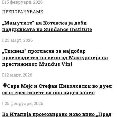
15 февруари, 2026
ПРЕПОРАЧУВАМЕ
„Мамутите“ на Котевска ја доби
поддршката на Sundance Institute
25 март, 2026
„Тиквеш“ прогласен за најдобар
производител на вино од Македонија на
престижниот Mundus Vini
12 март, 2026
🎥Сара Мејс и Стефан Николовски во дуел
со стереотипите во нов видео запис
25 февруари, 2026
Во Италија промовирано ново вино „Пред