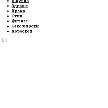
Шоубиз
Здравје
Храна
Стил
Фитнес
Секс и врски
Хороскоп