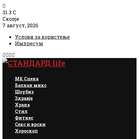
31.3
C
Скопје
7 август, 2026
Услови за користење
Импресум
Facebook
Instagram
Email
Rss
МК Сцена
Балкан микс
Шоубиз
Здравје
Храна
Стил
Фитнес
Секс и врски
Хороскоп