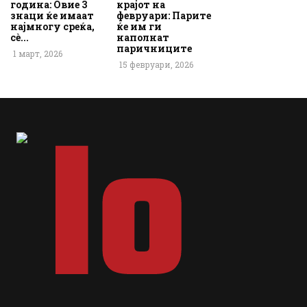
година: Овие 3
крајот на
знаци ќе имаат
февруари: Парите
најмногу среќа,
ќе им ги
сè...
наполнат
паричниците
1 март, 2026
15 февруари, 2026