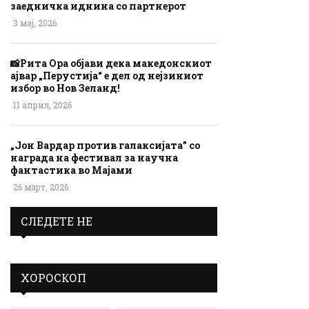
заедничка иднина со партнерот
3 мај, 2026
📸Рита Ора објави дека македонскиот
ајвар „Перустија“ е дел од нејзиниот
избор во Нов Зеланд!
11 април, 2026
„Јон Вардар против галаксијата” со
награда на фестивал за научна
фантастика во Мајами
26 март, 2026
СЛЕДЕТЕ НЕ
ХОРОСКОП