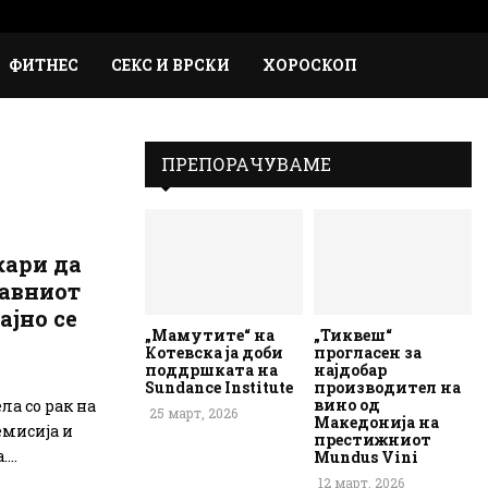
Faceb
Inst
Em
Rs
ФИТНЕС
СЕКС И ВРСКИ
ХОРОСКОП
ПРЕПОРАЧУВАМЕ
кари да
лавниот
ајно се
„Мамутите“ на
„Тиквеш“
Котевска ја доби
прогласен за
поддршката на
најдобар
Sundance Institute
производител на
вино од
ла со рак на
25 март, 2026
Македонија на
емисија и
престижниот
...
Mundus Vini
12 март, 2026