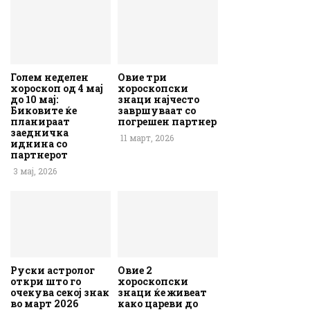
Голем неделен
Овие три
хороскоп од 4 мај
хороскопски
до 10 мај:
знаци најчесто
Биковите ќе
завршуваат со
планираат
погрешен партнер
заедничка
11 март, 2026
иднина со
партнерот
3 мај, 2026
Руски астролог
Овие 2
откри што го
хороскопски
очекува секој знак
знаци ќе живеат
во март 2026
како цареви до