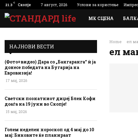
C
Скопје
7 август, 2026
Услови за користење
Импре
21.3
МК СЦЕНА
БАЛК
Home
ел м
НАЈНОВИ ВЕСТИ
ел ма
(Фото+видео) Дара со „Бангаранга“ ѝ ја
донесе победата на Бугарија на
Евровизија!
17 мај, 2026
Светски познатниот диџеј Блек Кофи
доаѓа на 19 јуни во Скопје!
15 мај, 2026
Голем неделен хороскоп од 4 мај до 10
мај: Биковите ќе планираат