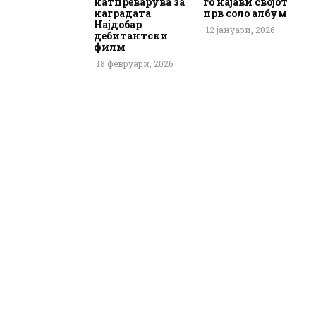
натпреварува за
го најави својот
наградата
прв соло албум
Најдобар
12 јануари, 2026
дебитантски
филм
18 февруари, 2026