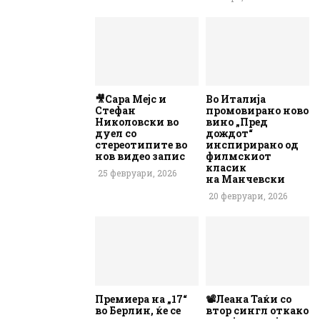
🎥Сара Мејс и
Во Италија
Стефан
промовирано ново
Николовски во
вино „Пред
дуел со
дождот“
стереотипите во
инспирирано од
нов видео запис
филмскиот
класик
25 февруари, 2026
на Манчевски
20 февруари, 2026
Премиера на „17“
📽️Леана Таќи со
во Берлин, ќе се
втор сингл откако