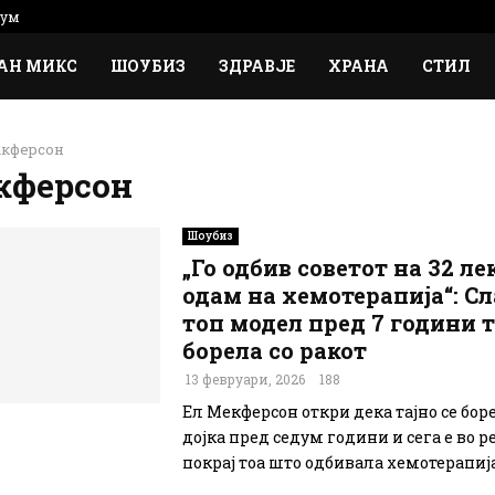
сум
АН МИКС
ШОУБИЗ
ЗДРАВЈЕ
ХРАНА
СТИЛ
акферсон
кферсон
Шоубиз
„Го одбив советот на 32 ле
одам на хемотерапија“: С
топ модел пред 7 години т
борела со ракот
13 февруари, 2026
188
Ел Мекферсон откри дека тајно се боре
дојка пред седум години и сега е во р
покрај тоа што одбивала хемотерапија.