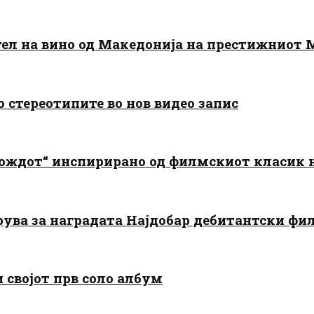
тел на вино од Македонија на престижниот 
о стереотипите во нов видео запис
дождот“ инспирирано од филмскиот класик
арува за наградата Најдобар дебитантски фи
и својот прв соло албум