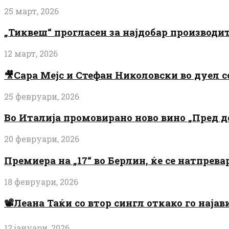
25 март, 2026
„Тиквеш“ прогласен за најдобар производи
12 март, 2026
🎥Сара Мејс и Стефан Николовски во дуел с
25 февруари, 2026
Во Италија промовирано ново вино „Пред 
20 февруари, 2026
Премиера на „17“ во Берлин, ќе се натпрев
18 февруари, 2026
📽️Леана Таќи со втор сингл откако го најав
12 јануари, 2026