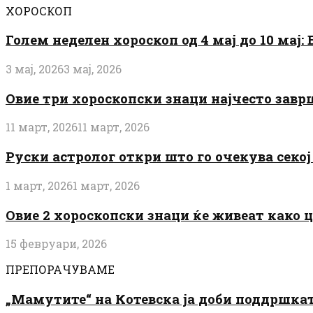
ХОРОСКОП
Голем неделен хороскоп од 4 мај до 10 мај
3 мај, 2026
3 мај, 2026
Овие три хороскопски знаци најчесто завр
11 март, 2026
11 март, 2026
Руски астролог откри што го очекува секој 
1 март, 2026
1 март, 2026
Овие 2 хороскопски знаци ќе живеат како 
15 февруари, 2026
ПРЕПОРАЧУВАМЕ
„Мамутите“ на Котевска ја доби поддршката