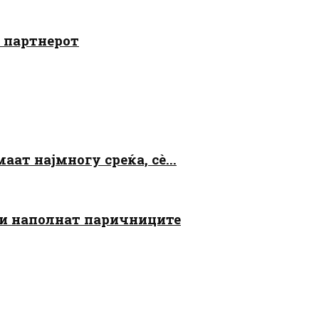
о партнерот
аат најмногу среќа, сè...
 ги наполнат паричниците