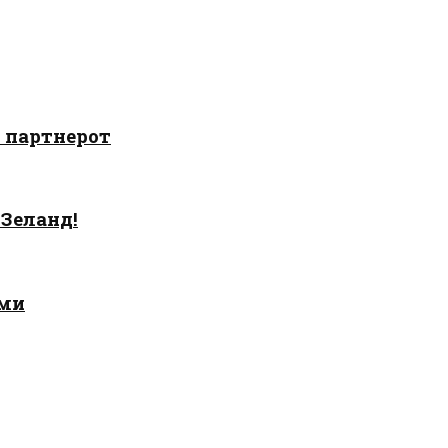
о партнерот
 Зеланд!
ами