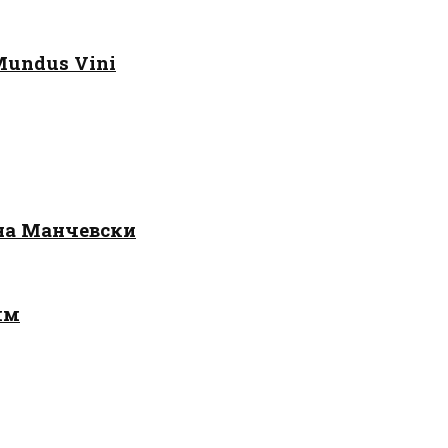
Mundus Vini
 на Манчевски
лм