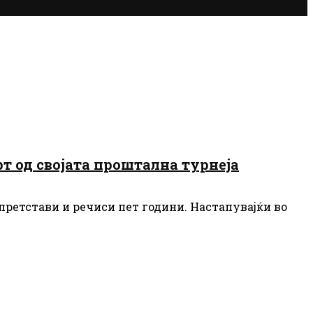
рт од својата проштална турнеја
3 претстави и речиси пет години. Настапувајќи во