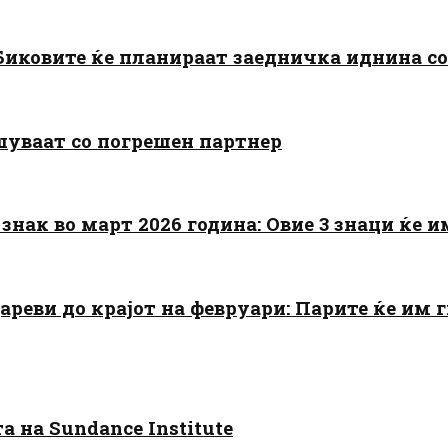
: Биковите ќе планираат заедничка иднина с
шуваат со погрешен партнер
знак во март 2026 година: Овие 3 знаци ќе им
цареви до крајот на февруари: Парите ќе им
 на Sundance Institute