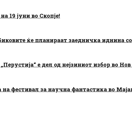
а 19 јуни во Скопје!
: Биковите ќе планираат заедничка иднина с
„Перустија“ е дел од нејзиниот избор во Нов
да на фестивал за научна фантастика во Мај