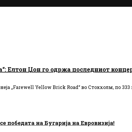
на“: Елтон Џон го одржа последниот конце
неја „Farewell Yellow Brick Road“ во Стокхолм, по 33
есе победата на Бугарија на Евровизија!