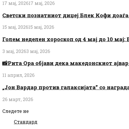
17 мај, 2026
17 мај, 2026
Светски познатниот диџеј Блек Кофи доаѓа н
15 мај, 2026
15 мај, 2026
Голем неделен хороскоп од 4 мај до 10 мај
3 мај, 2026
3 мај, 2026
📸Рита Ора објави дека македонскиот ајвар 
11 април, 2026
„Јон Вардар против галаксијата” со награ
26 март, 2026
Следете не
Стандард