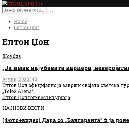
Primary
Menu
Search
Search
for:
Home
Елтон Џон
Елтон Џон
Шоубиз
„Ја имав најубавата кариера, неверојат
9 јули, 2023
343
Елтон Џон официјално ја заврши својата светска тур
„Tele2 Arena“...
Елтон Џон
топ-вести
турнеја
НАЈНОВИ ВЕСТИ
(Фото+видео) Дара со „Бангаранга“ ѝ ја дон