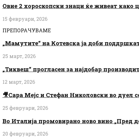
Овие 2 хороскопски знаци ќе живеат како 
15 февруари, 2026
ПРЕПОРАЧУВАМЕ
„Мамутите“ на Котевска ја доби поддршката
25 март, 2026
„Тиквеш“ прогласен за најдобар производи
12 март, 2026
🎥Сара Мејс и Стефан Николовски во дуел с
25 февруари, 2026
Во Италија промовирано ново вино „Пред 
20 февруари, 2026