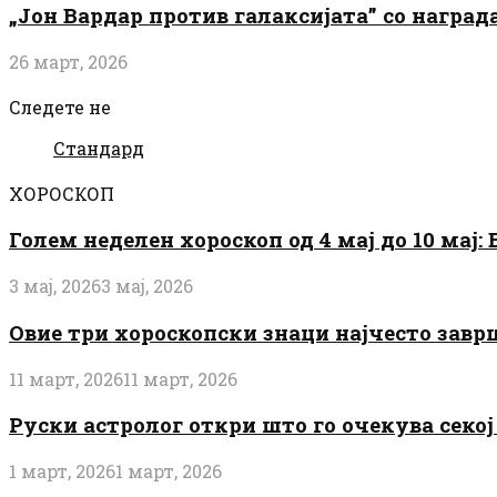
„Јон Вардар против галаксијата” со награ
26 март, 2026
Следете не
Стандард
ХОРОСКОП
Голем неделен хороскоп од 4 мај до 10 мај
3 мај, 2026
3 мај, 2026
Овие три хороскопски знаци најчесто завр
11 март, 2026
11 март, 2026
Руски астролог откри што го очекува секој 
1 март, 2026
1 март, 2026