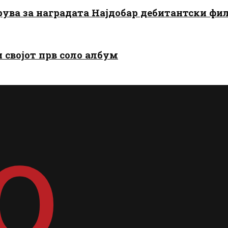
арува за наградата Најдобар дебитантски фи
и својот прв соло албум