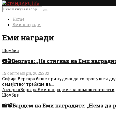
Primary
Menu
Search
Search
for:
Home
Еми награди
Еми награди
Шоубиз
📷🎬Вергара: „Не стигнав на Еми награди
15 септември, 2025
232
Софија Вергара беше принудена да го пропушти дод
семејство“ требаше да...
Актерка
Вергара
Еми награди
итна помош
топ-вести
Шоубиз
📸📽️Бардем на Еми наградите: „Нема да