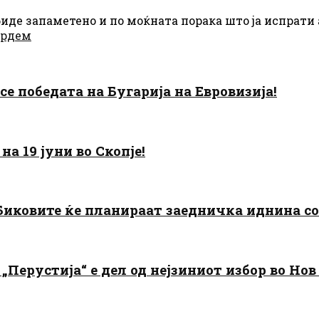
де запаметено и по моќната порака што ја испрати ак
ардем
есе победата на Бугарија на Евровизија!
а 19 јуни во Скопје!
: Биковите ќе планираат заедничка иднина с
„Перустија“ е дел од нејзиниот избор во Нов