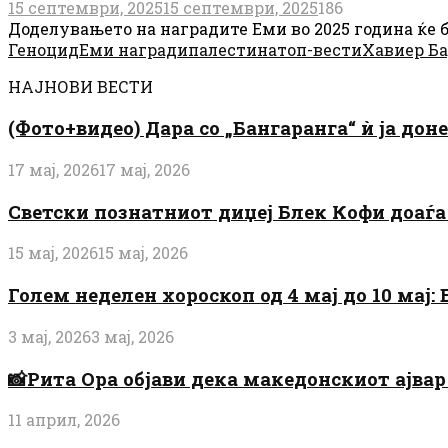
15 септември, 2025
15 септември, 2025
186
Доделувањето на наградите Еми во 2025 година ќе би
Геноцид
Еми награди
палестина
топ-вести
Хавиер Б
НАЈНОВИ ВЕСТИ
(Фото+видео) Дара со „Бангаранга“ ѝ ја дон
17 мај, 2026
17 мај, 2026
Светски познатниот диџеј Блек Кофи доаѓа н
15 мај, 2026
15 мај, 2026
Голем неделен хороскоп од 4 мај до 10 мај
3 мај, 2026
3 мај, 2026
📸Рита Ора објави дека македонскиот ајвар 
11 април, 2026