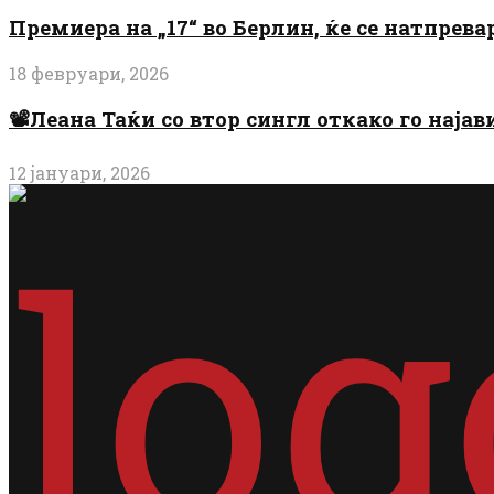
Премиера на „17“ во Берлин, ќе се натпрев
18 февруари, 2026
📽️Леана Таќи со втор сингл откако го најав
12 јануари, 2026