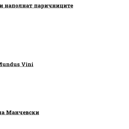
 ги наполнат паричниците
Mundus Vini
 на Манчевски