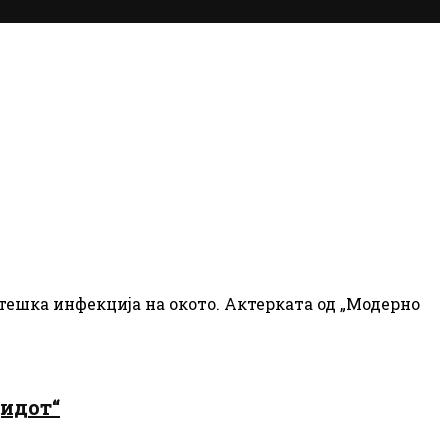
тешка инфекција на окото. Актерката од „Модерно
цидот“