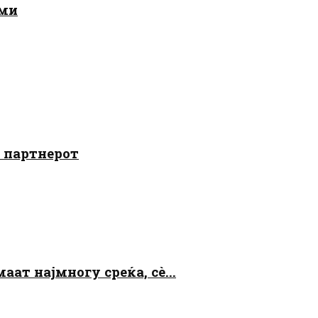
ами
о партнерот
аат најмногу среќа, сè...