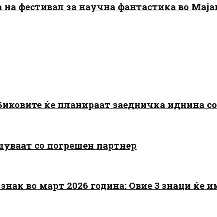
да на фестивал за научна фантастика во Мај
: Биковите ќе планираат заедничка иднина с
шуваат со погрешен партнер
знак во март 2026 година: Овие 3 знаци ќе им