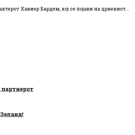
терот Хавиер Бардем, кој се појави на црвениот...
о партнерот
 Зеланд!