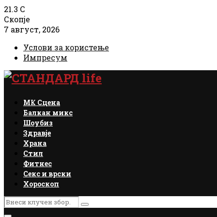
21.3
C
Скопје
7 август, 2026
Услови за користење
Импресум
Facebook
Instagram
Email
Rss
МК Сцена
Балкан микс
Шоубиз
Здравје
Храна
Стил
Фитнес
Секс и врски
Хороскоп
Search
Search
for: