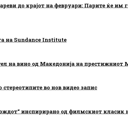
цареви до крајот на февруари: Парите ќе им
 на Sundance Institute
тел на вино од Македонија на престижниот 
о стереотипите во нов видео запис
дождот“ инспирирано од филмскиот класик