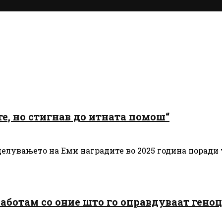
те, но стигнав до итната помош“
елувањето на Еми наградите во 2025 година поради 
 работам со оние што го оправдуваат гено