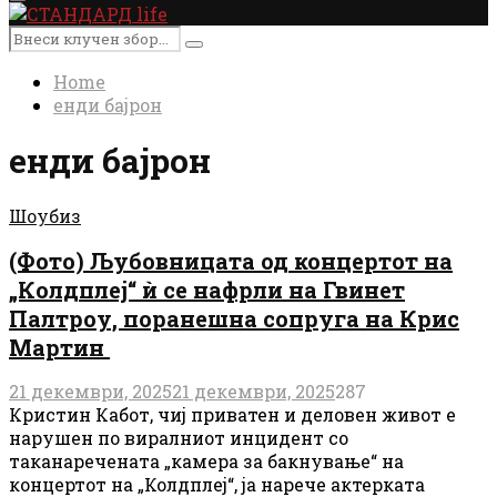
Primary
Menu
Search
Search
for:
Home
енди бајрон
енди бајрон
Шоубиз
(Фото) Љубовницата од концертот на
„Колдплеј“ ѝ се нафрли на Гвинет
Палтроу, поранешна сопруга на Крис
Мартин
21 декември, 2025
21 декември, 2025
287
Кристин Кабот, чиј приватен и деловен живот е
нарушен по виралниот инцидент со
таканаречената „камера за бакнување“ на
концертот на „Колдплеј“, ја нарече актерката