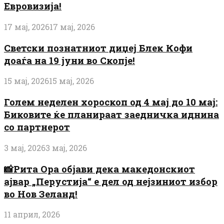
Евровизија!
17 мај, 2026
17 мај, 2026
Светски познатниот диџеј Блек Кофи
доаѓа на 19 јуни во Скопје!
15 мај, 2026
15 мај, 2026
Голем неделен хороскоп од 4 мај до 10 мај:
Биковите ќе планираат заедничка иднина
со партнерот
3 мај, 2026
3 мај, 2026
📸Рита Ора објави дека македонскиот
ајвар „Перустија“ е дел од нејзиниот избор
во Нов Зеланд!
11 април, 2026