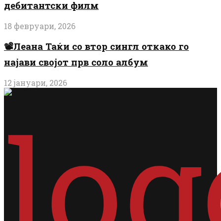
дебитантски филм
18 февруари, 2026
📽️Леана Таќи со втор сингл откако го
најави својот прв соло албум
12 јануари, 2026