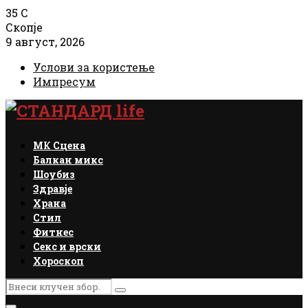
35
C
Скопје
9 август, 2026
Услови за користење
Импресум
Facebook
Instagram
Email
Rss
МК Сцена
Балкан микс
Шоубиз
Здравје
Храна
Стил
Фитнес
Секс и врски
Хороскоп
Search
Search
for: