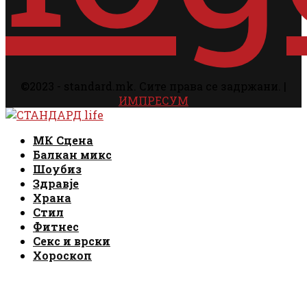
©2023 - standard.mk. Сите права се задржани. |
ИМПРЕСУМ
Facebook
Instagram
Email
Rss
Facebook
Instagram
Email
Rss
МК Сцена
Балкан микс
Шоубиз
Здравје
Храна
Стил
Фитнес
Секс и врски
Хороскоп