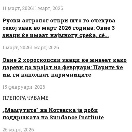
11 март, 2026
11 март, 2026
Руски астролог откри што го очекува
секој знак во март 2026 година: Овие 3
знаци ќе имаат најмногу среќа, сè...
1 март, 2026
1 март, 2026
Овие 2 хороскопски знаци ќе живеат како
цареви до крајот на февруари: Парите ќе
им ги наполнат паричниците
15 февруари, 2026
ПРЕПОРАЧУВАМЕ
„Мамутите“ на Котевска ја доби
поддршката на Sundance Institute
25 март, 2026