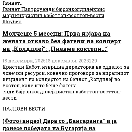
Гвинет...
Гвинет Палтроу
енди бајрон
колдплеј
крис
мартин
кристин кабот
топ-вест
топ-вести
Шоубиз
Молчеше 5 месеци: Прва изјава на
жената откако беа фатени на концерт
на „Колдплеј“: „Пиевме коктели…“
18 декември, 2025
18 декември, 2025
229
Кристин Кабот, извршна директорка на одделот за
човечки ресурси, конечно проговори за виралниот
инцидент на концертот на бендот „Колдплеј’ во
Бостон, каде што беше фатена...
енди бајрон
колдплеј
кристин кабот
топ-вест
топ-
вести
НАЈНОВИ ВЕСТИ
(Фото+видео) Дара со „Бангаранга“ ѝ ја
донесе победата на Бугарија на