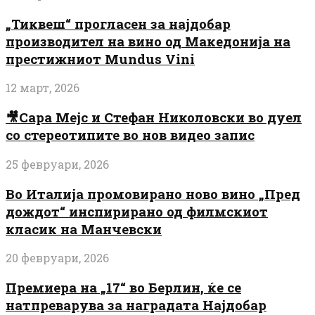
„Тиквеш“ прогласен за најдобар
производител на вино од Македонија на
престижниот Mundus Vini
12 март, 2026
🎥Сара Мејс и Стефан Николовски во дуел
со стереотипите во нов видео запис
25 февруари, 2026
Во Италија промовирано ново вино „Пред
дождот“ инспирирано од филмскиот
класик на Манчевски
20 февруари, 2026
Премиера на „17“ во Берлин, ќе се
натпреварува за наградата Најдобар