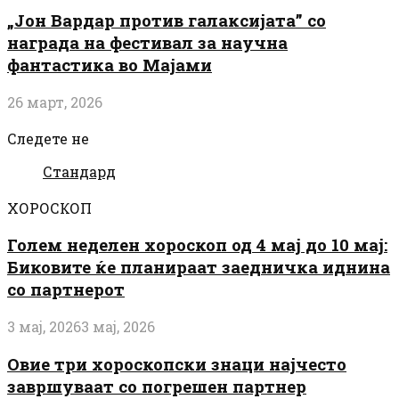
„Јон Вардар против галаксијата” со
награда на фестивал за научна
фантастика во Мајами
26 март, 2026
Следете не
Стандард
ХОРОСКОП
Голем неделен хороскоп од 4 мај до 10 мај:
Биковите ќе планираат заедничка иднина
со партнерот
3 мај, 2026
3 мај, 2026
Овие три хороскопски знаци најчесто
завршуваат со погрешен партнер