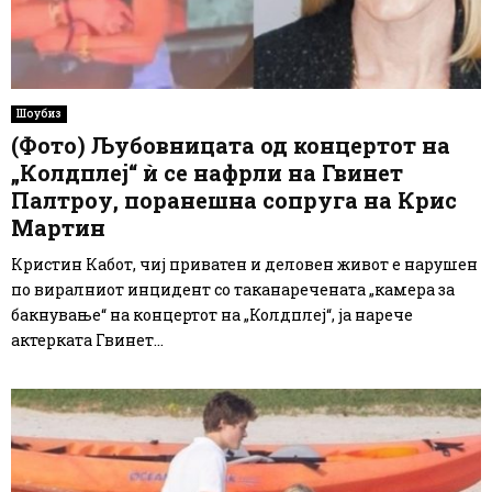
Шоубиз
(Фото) Љубовницата од концертот на
„Колдплеј“ ѝ се нафрли на Гвинет
Палтроу, поранешна сопруга на Крис
Мартин
Кристин Кабот, чиј приватен и деловен живот е нарушен
по виралниот инцидент со таканаречената „камера за
бакнување“ на концертот на „Колдплеј“, ја нарече
актерката Гвинет...