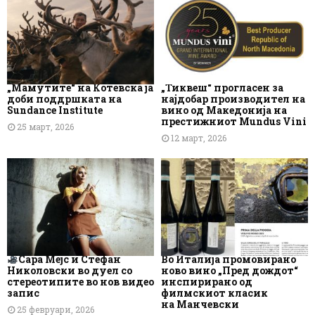
„Мамутите“ на Котевска ја
„Тиквеш“ прогласен за
доби поддршката на
најдобар производител на
Sundance Institute
вино од Македонија на
престижниот Mundus Vini
25 март, 2026
12 март, 2026
Сара Мејс и Стефан
Во Италија промовирано
Николовски во дуел со
ново вино „Пред дождот“
стереотипите во нов видео
инспирирано од
запис
филмскиот класик
на Манчевски
25 февруари, 2026