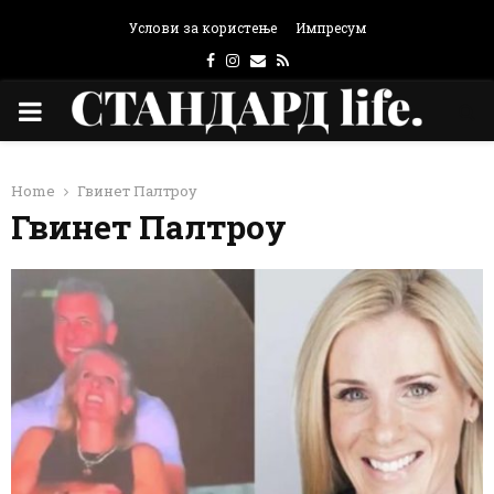
Услови за користење
Импресум
Facebook
Instagram
Email
Rss
PRIMARY
MENU
Home
Гвинет Палтроу
Гвинет Палтроу