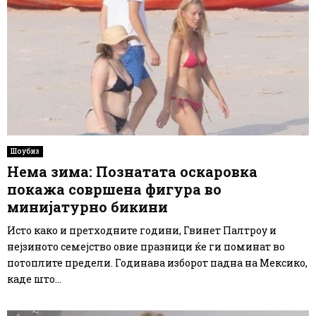
Шоубиз
Нема зима: Познатата оскаровка
покажа совршена фигура во
минијатурно бикини
Исто како и претходните години, Гвинет Палтроу и
нејзиното семејство овие празници ќе ги поминат во
потоплите предели. Годинава изборот падна на Мексико,
каде што...