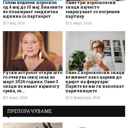
Голем неделен хороскоп
Овие три хороскопски
од 4 мај до 10 мај: Биковите
знаци најчесто
ќе планираат заедничка
завршуваат со погрешен
иднина со партнерот
партнер
3 мај, 2026
11 март, 2026
Руски астролог откри што
Овие 2 хороскопски знаци
го очекува секој знак во
ќе живеат како цареви до
март 2026 година: Овие 3
крајот на февруари:
знаци ќе имаат најмногу
Парите ќе им ги наполнат
среќа, сè...
паричниците
1 март, 2026
15 февруари, 2026
ПРЕПОРАЧУВАМЕ