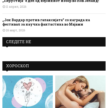
„Перустија“ е дел од нејзиниот избор во Нов Зеланд!
11 април, 2026
„Јон Вардар против галаксијата” со награда на
фестивал за научна фантастика во Мајами
26 март, 2026
СЛЕДЕТЕ НЕ
ХОРОСКОП