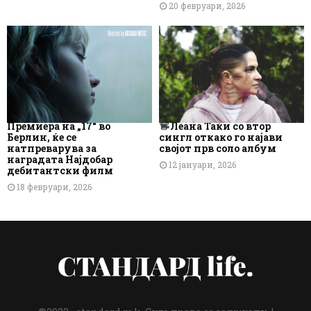
20 февруари, 2026
Премиера на „17“ во
Леана Таќи со втор
Берлин, ќе се
сингл откако го најави
натпреварува за
својот прв соло албум
наградата Најдобар
12 јануари, 2026
дебитантски филм
18 февруари, 2026