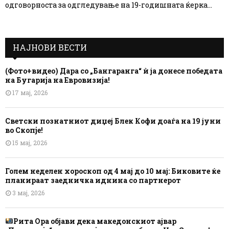
одговорноста за одгледување на 19-годишната ќерка...
НАЈНОВИ ВЕСТИ
(Фото+видео) Дара со „Бангаранга“ ѝ ја донесе победата
на Бугарија на Евровизија!
17 мај, 2026
Светски познатниот диџеј Блек Кофи доаѓа на 19 јуни
во Скопје!
15 мај, 2026
Голем неделен хороскоп од 4 мај до 10 мај: Биковите ќе
планираат заедничка иднина со партнерот
3 мај, 2026
Рита Ора објави дека македонскиот ајвар