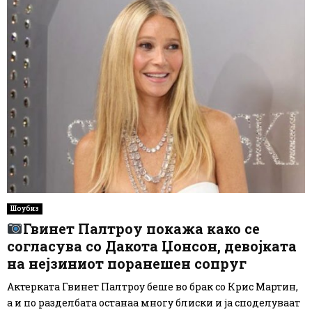
Шоубиз
Гвинет Палтроу покажа како се
согласува со Дакота Џонсон, девојката
на нејзиниот поранешен сопруг
Актерката Гвинет Палтроу беше во брак со Крис Мартин,
а и по разделбата останаа многу блиски и ја споделуваат