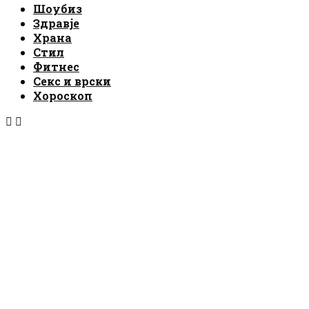
Шоубиз
Здравје
Храна
Стил
Фитнес
Секс и врски
Хороскоп