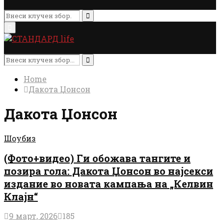
Search
for:
Search
Primary
Menu
Search
for:
Search
Home
Дакота Џонсон
Дакота Џонсон
Шоубиз
(Фото+видео) Ги обожава тангите и
позира гола: Дакота Џонсон во најсекси
издание во новата кампања на „Келвин
Клајн“
9 март, 2026
185