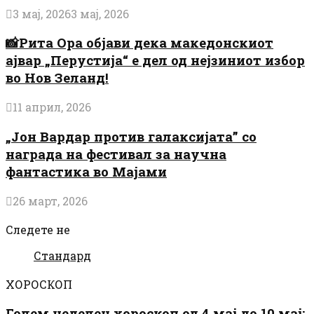
3 мај, 2026
3 мај, 2026
📸Рита Ора објави дека македонскиот
ајвар „Перустија“ е дел од нејзиниот избор
во Нов Зеланд!
11 април, 2026
„Јон Вардар против галаксијата” со
награда на фестивал за научна
фантастика во Мајами
26 март, 2026
Следете не
Стандард
ХОРОСКОП
Голем неделен хороскоп од 4 мај до 10 мај: