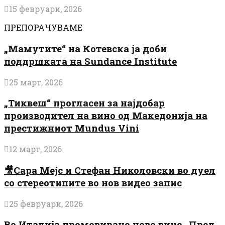
15 февруари, 2026
ПРЕПОРАЧУВАМЕ
„Мамутите“ на Котевска ја доби
поддршката на Sundance Institute
25 март, 2026
„Тиквеш“ прогласен за најдобар
производител на вино од Македонија на
престижниот Mundus Vini
12 март, 2026
🎥Сара Мејс и Стефан Николовски во дуел
со стереотипите во нов видео запис
25 февруари, 2026
Во Италија промовирано ново вино „Пред