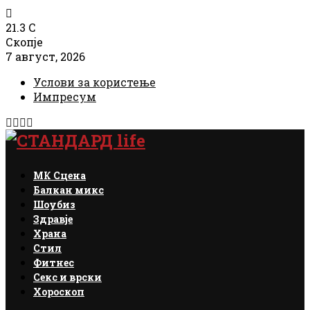
21.3
C
Скопје
7 август, 2026
Услови за користење
Импресум
Facebook
Instagram
Email
Rss
МК Сцена
Балкан микс
Шоубиз
Здравје
Храна
Стил
Фитнес
Секс и врски
Хороскоп