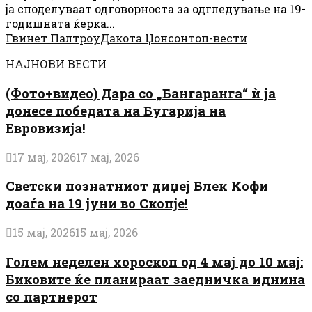
ја споделуваат одговорноста за одгледување на 19-
годишната ќерка...
Гвинет Палтроу
Дакота Џонсон
топ-вести
НАЈНОВИ ВЕСТИ
(Фото+видео) Дара со „Бангаранга“ ѝ ја
донесе победата на Бугарија на
Евровизија!
17 мај, 2026
17 мај, 2026
Светски познатниот диџеј Блек Кофи
доаѓа на 19 јуни во Скопје!
15 мај, 2026
15 мај, 2026
Голем неделен хороскоп од 4 мај до 10 мај:
Биковите ќе планираат заедничка иднина
со партнерот