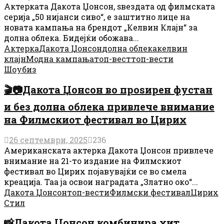
Актерката Дакота Џонсон, ѕвездата од филмската
серија „50 нијанси сиво“, е заштитно лице на
новата кампања на брендот „Келвин Клајн“ за
долна облека. Бидејќи обожава...
Актерка
Дакота Џонсон
долна облека
келвин
клајн
Модна кампања
топ-вест
топ-вести
Шоубиз
🎬📷Дакота Џонсон во проѕирен фустан
и без долна облека привлече внимание
на Филмскиот фестивал во Цирих
26 септември, 2025
236
Американската актерка Дакота Џонсон привлече
внимание на 21-то издание на Филмскиот
фестивал во Цирих појавувајќи се во смела
креација. Таа ја освои наградата „Златно око“...
Дакота Џонсон
топ-вести
Филмски фестивал
Цирих
Стил
📸Дакота Џонсон комбинира хит