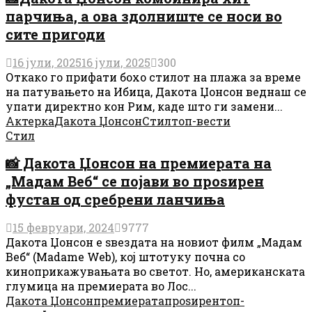
парчиња, а ова здолниште се носи во
сите пригоди
16 јули, 2025
16 јули, 2025
300
Откако го прифати бохо стилот на плажа за време
на патувањето на Ибица, Дакота Џонсон веднаш се
упати директно кон Рим, каде што ги замени...
Актерка
Дакота Џонсон
Стил
топ-вести
Стил
📸 Дакота Џонсон на премиерата на
„Мадам Веб“ се појави во проѕирен
фустан од сребрени ланчиња
15 февруари, 2024
9777
Дакота Џонсон е ѕвездата на новиот филм „Мадам
Веб“ (Madame Web), кој штотуку почна со
киноприкажувањата во светот. Но, американската
глумица на премиерата во Лос...
Дакота Џонсон
премиерата
проѕирен
топ-