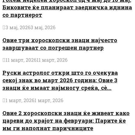
Биковите ќе планираат заедничка иднина
со партнерот
3 мај, 2026
3 мај, 2026
Овие три хороскопски знаци најчесто
завршуваат со погрешен партнер
11 март, 2026
11 март, 2026
Руски астролог откри што го очекува
секој знак во март 2026 година: Овие 3
знаци ќе имаат најмногу среќа, сè...
1 март, 2026
1 март, 2026
Овие 2 хороскопски знаци ќе живеат како
цареви до крајот на февруари: Парите ќе
им ги наполнат паричниците