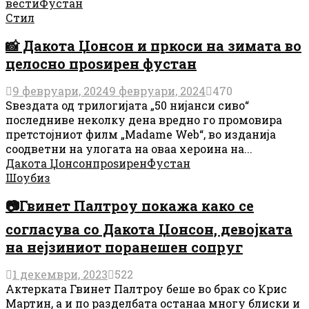
вести
Фустан
Стил
📸 Дакота Џонсон и пркоси на зимата во
целосно проѕирен фустан
9 февруари, 2024
9 февруари, 2024
470
Ѕвездата од трилогијата „50 нијанси сиво“
последниве неколку дена вредно го промовира
претстојниот филм „Madame Web“, во изданија
соодветни на улогата на оваа хероина на...
Дакота Џонсон
проѕирен
Фустан
Шоубиз
📷Гвинет Палтроу покажа како се
согласува со Дакота Џонсон, девојката
на нејзиниот поранешен сопруг
1 декември, 2023
522
Актерката Гвинет Палтроу беше во брак со Крис
Мартин, а и по разделбата останаа многу блиски и