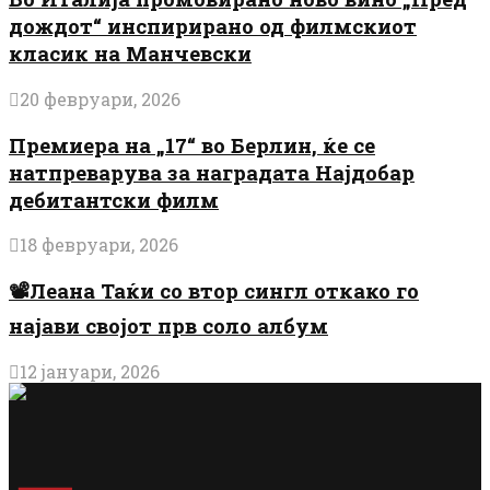
дождот“ инспирирано од филмскиот
класик на Манчевски
20 февруари, 2026
Премиера на „17“ во Берлин, ќе се
натпреварува за наградата Најдобар
дебитантски филм
18 февруари, 2026
📽️Леана Таќи со втор сингл откако го
најави својот прв соло албум
12 јануари, 2026