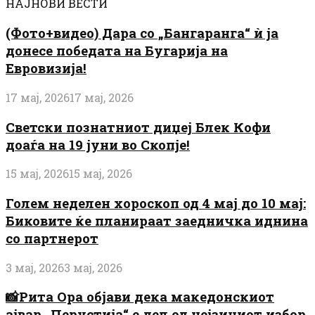
НАЈНОВИ ВЕСТИ
(Фото+видео) Дара со „Бангаранга“ ѝ ја
донесе победата на Бугарија на
Евровизија!
17 мај, 2026
17 мај, 2026
Светски познатниот диџеј Блек Кофи
доаѓа на 19 јуни во Скопје!
15 мај, 2026
15 мај, 2026
Голем неделен хороскоп од 4 мај до 10 мај:
Биковите ќе планираат заедничка иднина
со партнерот
3 мај, 2026
3 мај, 2026
📸Рита Ора објави дека македонскиот
ајвар „Перустија“ е дел од нејзиниот избор