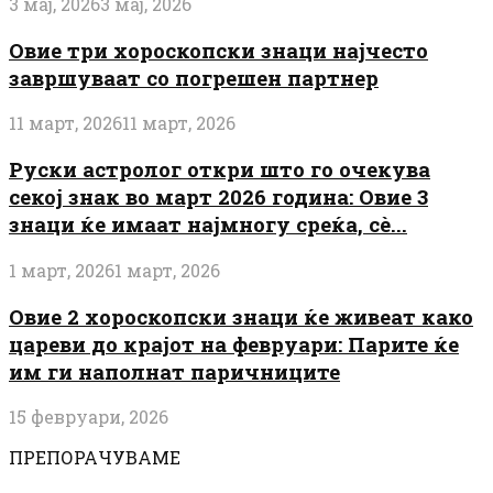
3 мај, 2026
3 мај, 2026
Овие три хороскопски знаци најчесто
завршуваат со погрешен партнер
11 март, 2026
11 март, 2026
Руски астролог откри што го очекува
секој знак во март 2026 година: Овие 3
знаци ќе имаат најмногу среќа, сè...
1 март, 2026
1 март, 2026
Овие 2 хороскопски знаци ќе живеат како
цареви до крајот на февруари: Парите ќе
им ги наполнат паричниците
15 февруари, 2026
ПРЕПОРАЧУВАМЕ