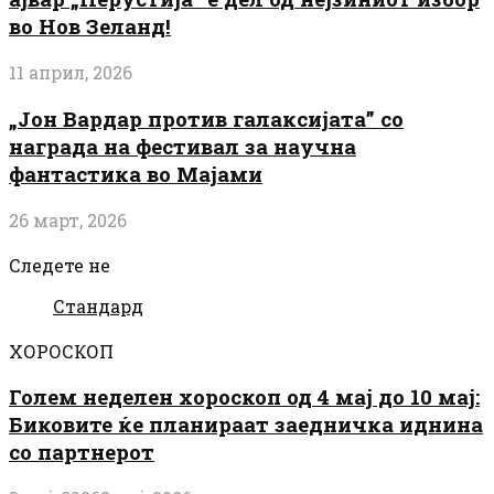
во Нов Зеланд!
11 април, 2026
„Јон Вардар против галаксијата” со
награда на фестивал за научна
фантастика во Мајами
26 март, 2026
Следете не
Стандард
ХОРОСКОП
Голем неделен хороскоп од 4 мај до 10 мај:
Биковите ќе планираат заедничка иднина
со партнерот