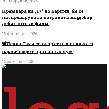
20 февруари, 2026
Премиера на „17“ во Берлин, ќе се
натпреварува за наградата Најдобар
дебитантски филм
18 февруари, 2026
📽️Леана Таќи со втор сингл откако го
најави својот прв соло албум
12 јануари, 2026