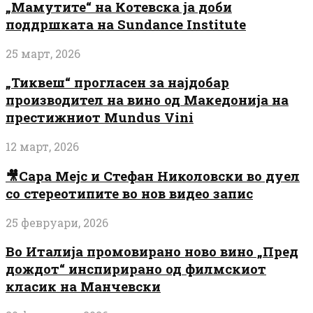
„Мамутите“ на Котевска ја доби
поддршката на Sundance Institute
25 март, 2026
„Тиквеш“ прогласен за најдобар
производител на вино од Македонија на
престижниот Mundus Vini
12 март, 2026
🎥Сара Мејс и Стефан Николовски во дуел
со стереотипите во нов видео запис
25 февруари, 2026
Во Италија промовирано ново вино „Пред
дождот“ инспирирано од филмскиот
класик на Манчевски