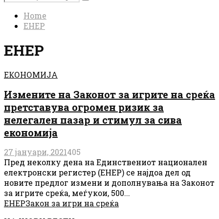
Search
for:
Home
ЕНЕР
ЕНЕР
ЕКОНОМИЈА
Измените на Законот за игрите на среќа
претставува огромен ризик за
нелегален пазар и стимул за сива
економија
27 јануари, 2021
405
Пред неколку дена на Единствениот национален
електронски регистер (ЕНЕР) се најдоа дел од
новите предлог измени и дополнувања на Законот
за игрите среќа, меѓукои, 500...
ЕНЕР
Закон за игри на среќа