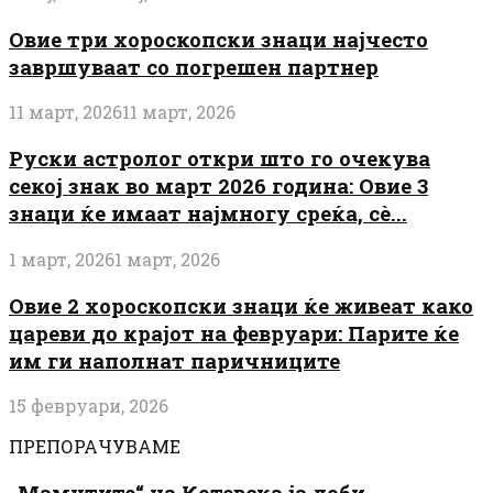
Овие три хороскопски знаци најчесто
завршуваат со погрешен партнер
11 март, 2026
11 март, 2026
Руски астролог откри што го очекува
секој знак во март 2026 година: Овие 3
знаци ќе имаат најмногу среќа, сè...
1 март, 2026
1 март, 2026
Овие 2 хороскопски знаци ќе живеат како
цареви до крајот на февруари: Парите ќе
им ги наполнат паричниците
15 февруари, 2026
ПРЕПОРАЧУВАМЕ
„Мамутите“ на Котевска ја доби