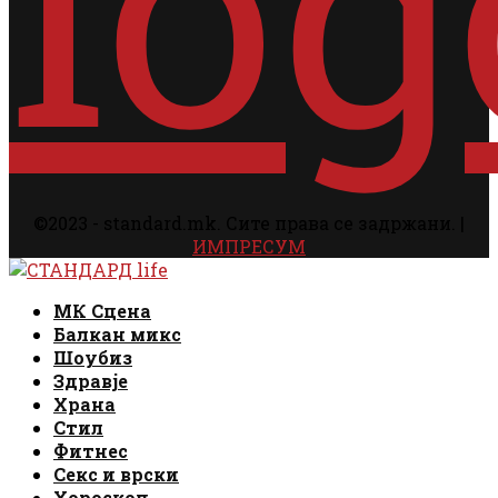
©2023 - standard.mk. Сите права се задржани. |
ИМПРЕСУМ
Facebook
Instagram
Email
Rss
Facebook
Instagram
Email
Rss
МК Сцена
Балкан микс
Шоубиз
Здравје
Храна
Стил
Фитнес
Секс и врски
Хороскоп