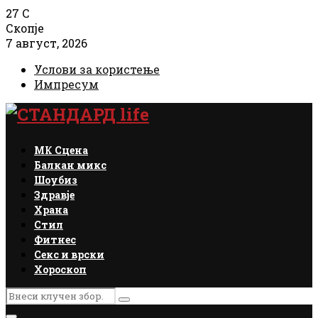
27
C
Скопје
7 август, 2026
Услови за користење
Импресум
Facebook
Instagram
Email
Rss
МК Сцена
Балкан микс
Шоубиз
Здравје
Храна
Стил
Фитнес
Секс и врски
Хороскоп
Search
Search
for: