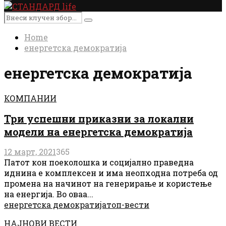
Primary
Menu
Search
Search
for:
Home
енергетска демократија
енергетска демократија
КОМПАНИИ
Три успешни приказни за локални
модели на енергетска демократија
12 март, 2021
365
Патот кон поеколошка и социјално праведна
иднина е комплексен и има неопходна потреба од
промена на начинот на генерирање и користење
на енергија. Во оваа...
енергетска демократија
топ-вести
НАЈНОВИ ВЕСТИ