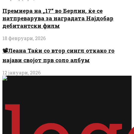
Премиера на „17“ во Берлин, ќе се
натпреварува за наградата Најдобар
дебитантски филм
18 февруари, 2026
📽️Леана Таќи со втор сингл откако го
најави својот прв соло албум
12 јануари, 2026