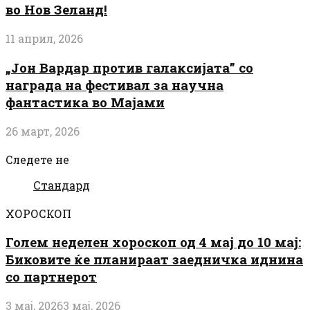
во Нов Зеланд!
11 април, 2026
„Јон Вардар против галаксијата” со
награда на фестивал за научна
фантастика во Мајами
26 март, 2026
Следете не
Стандард
ХОРОСКОП
Голем неделен хороскоп од 4 мај до 10 мај:
Биковите ќе планираат заедничка иднина
со партнерот
3 мај, 2026
3 мај, 2026