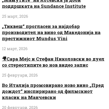
поддршката на Sundance Institute
25 март, 2026
„Тиквеш“ прогласен за најдобар
производител на вино од Македонија на
престижниот Mundus Vini
12 март, 2026
🎥Сара Мејс и Стефан Николовски во дуел
со стереотипите во нов видео запис
25 февруари, 2026
Во Италија промовирано ново вино „Пред
дождот“ инспирирано од филмскиот
класик на Манчевски
20 февруари, 2026