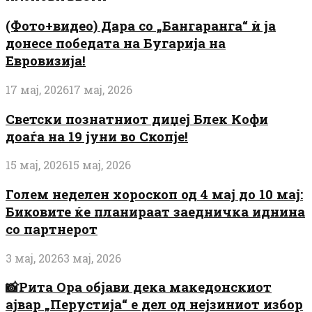
(Фото+видео) Дара со „Бангаранга“ ѝ ја
донесе победата на Бугарија на
Евровизија!
17 мај, 2026
17 мај, 2026
Светски познатниот диџеј Блек Кофи
доаѓа на 19 јуни во Скопје!
15 мај, 2026
15 мај, 2026
Голем неделен хороскоп од 4 мај до 10 мај:
Биковите ќе планираат заедничка иднина
со партнерот
3 мај, 2026
3 мај, 2026
📸Рита Ора објави дека македонскиот
ајвар „Перустија“ е дел од нејзиниот избор