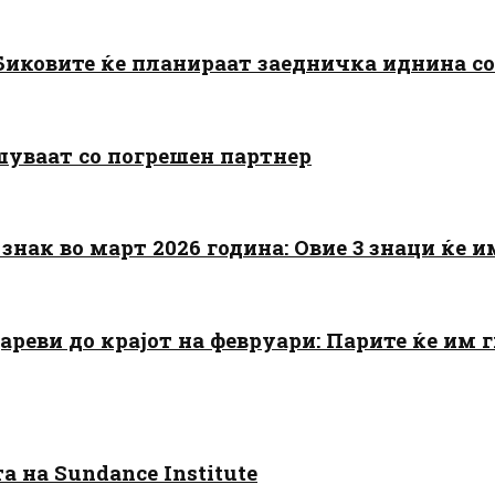
: Биковите ќе планираат заедничка иднина с
шуваат со погрешен партнер
знак во март 2026 година: Овие 3 знаци ќе им
цареви до крајот на февруари: Парите ќе им
 на Sundance Institute