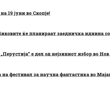
а 19 јуни во Скопје!
: Биковите ќе планираат заедничка иднина с
„Перустија“ е дел од нејзиниот избор во Нов
да на фестивал за научна фантастика во Мај