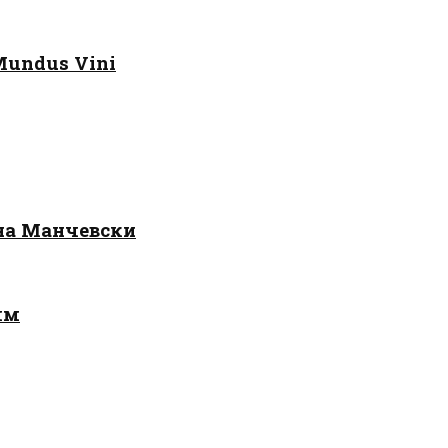
Mundus Vini
 на Манчевски
лм