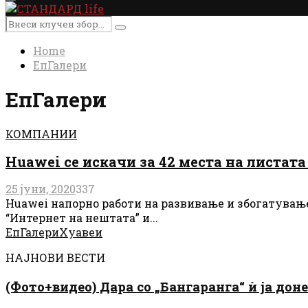
Primary
Menu
Search
Search
for:
Home
ЕпГалери
ЕпГалери
КОМПАНИИ
Huawei се искачи за 42 места на листат
25 јуни, 2020
337
Huawei напорно работи на развивање и збогатување
“Интернет на нештата” и...
ЕпГалери
Хуавеи
НАЈНОВИ ВЕСТИ
(Фото+видео) Дара со „Бангаранга“ ѝ ја дон