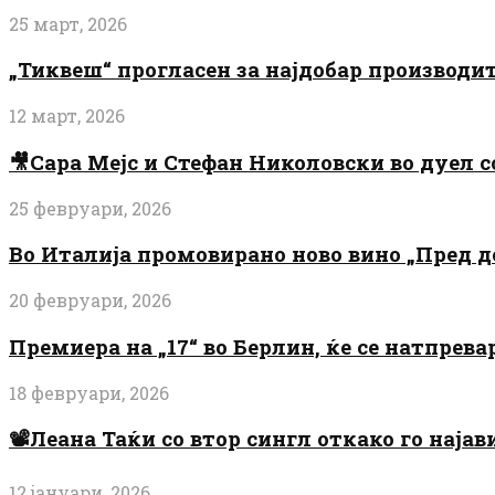
25 март, 2026
„Тиквеш“ прогласен за најдобар производи
12 март, 2026
🎥Сара Мејс и Стефан Николовски во дуел с
25 февруари, 2026
Во Италија промовирано ново вино „Пред 
20 февруари, 2026
Премиера на „17“ во Берлин, ќе се натпрев
18 февруари, 2026
📽️Леана Таќи со втор сингл откако го најав
12 јануари, 2026