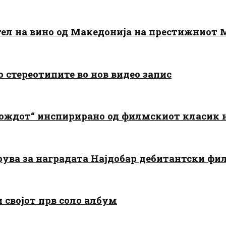
тел на вино од Македонија на престижниот 
о стереотипите во нов видео запис
дождот“ инспирирано од филмскиот класик
арува за наградата Најдобар дебитантски фи
и својот прв соло албум