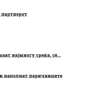
о партнерот
аат најмногу среќа, сè...
 ги наполнат паричниците