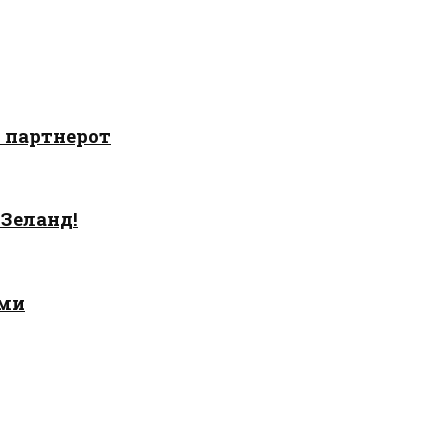
о партнерот
 Зеланд!
ами