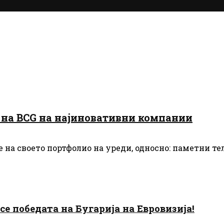
а на BCG на најиновативни компании
 на своето портфолио на уреди, односно: паметни те
есе победата на Бугарија на Евровизија!