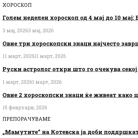
ХОРОСКОП
Голем неделен хороскоп од 4 мај до 10 мај
3 мај, 2026
3 мај, 2026
Овие три хороскопски знаци најчесто завр
11 март, 2026
11 март, 2026
Руски астролог откри што го очекува секој 
1 март, 2026
1 март, 2026
Овие 2 хороскопски знаци ќе живеат како 
15 февруари, 2026
ПРЕПОРАЧУВАМЕ
„Мамутите“ на Котевска ја доби поддршката