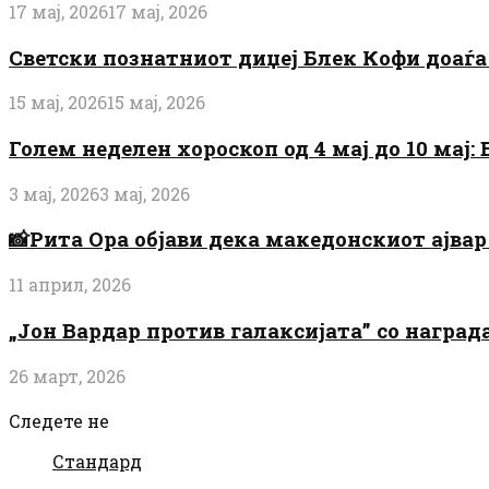
17 мај, 2026
17 мај, 2026
Светски познатниот диџеј Блек Кофи доаѓа н
15 мај, 2026
15 мај, 2026
Голем неделен хороскоп од 4 мај до 10 мај
3 мај, 2026
3 мај, 2026
📸Рита Ора објави дека македонскиот ајвар 
11 април, 2026
„Јон Вардар против галаксијата” со награ
26 март, 2026
Следете не
Стандард