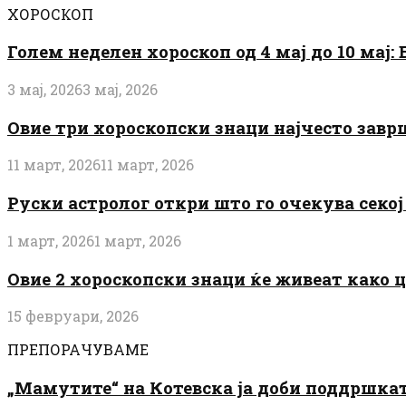
ХОРОСКОП
Голем неделен хороскоп од 4 мај до 10 мај
3 мај, 2026
3 мај, 2026
Овие три хороскопски знаци најчесто завр
11 март, 2026
11 март, 2026
Руски астролог откри што го очекува секој 
1 март, 2026
1 март, 2026
Овие 2 хороскопски знаци ќе живеат како 
15 февруари, 2026
ПРЕПОРАЧУВАМЕ
„Мамутите“ на Котевска ја доби поддршката