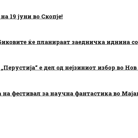
а 19 јуни во Скопје!
: Биковите ќе планираат заедничка иднина с
„Перустија“ е дел од нејзиниот избор во Нов
да на фестивал за научна фантастика во Мај