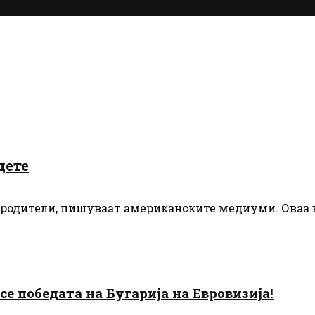
дете
 родители, пишуваат американските медиуми. Оваа 
есе победата на Бугарија на Евровизија!