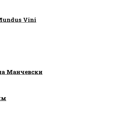
Mundus Vini
 на Манчевски
лм