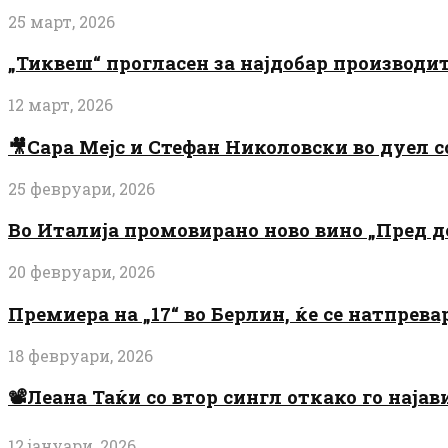
25 март, 2026
„Тиквеш“ прогласен за најдобар производи
12 март, 2026
🎥Сара Мејс и Стефан Николовски во дуел с
25 февруари, 2026
Во Италија промовирано ново вино „Пред 
20 февруари, 2026
Премиера на „17“ во Берлин, ќе се натпрев
18 февруари, 2026
📽️Леана Таќи со втор сингл откако го најав
12 јануари, 2026