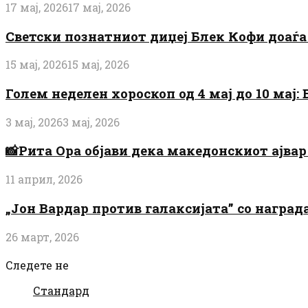
17 мај, 2026
17 мај, 2026
Светски познатниот диџеј Блек Кофи доаѓа н
15 мај, 2026
15 мај, 2026
Голем неделен хороскоп од 4 мај до 10 мај
3 мај, 2026
3 мај, 2026
📸Рита Ора објави дека македонскиот ајвар 
11 април, 2026
„Јон Вардар против галаксијата” со награ
26 март, 2026
Следете не
Стандард