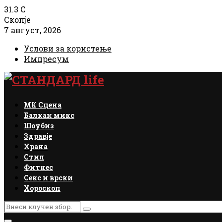
31.3
C
Скопје
7 август, 2026
Услови за користење
Импресум
Facebook
Instagram
Email
Rss
МК Сцена
Балкан микс
Шоубиз
Здравје
Храна
Стил
Фитнес
Секс и врски
Хороскоп
Search
Search
for: