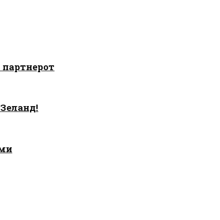
о партнерот
 Зеланд!
ами