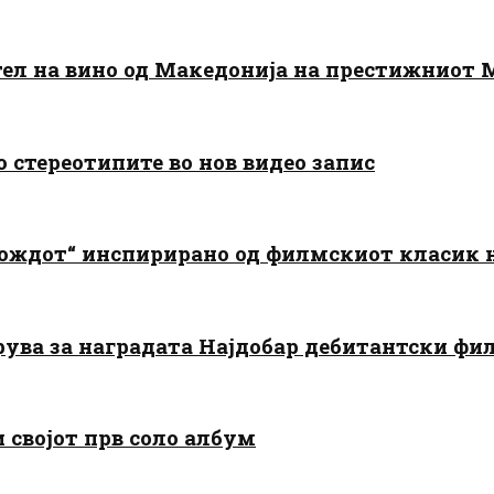
тел на вино од Македонија на престижниот 
о стереотипите во нов видео запис
дождот“ инспирирано од филмскиот класик
арува за наградата Најдобар дебитантски фи
и својот прв соло албум