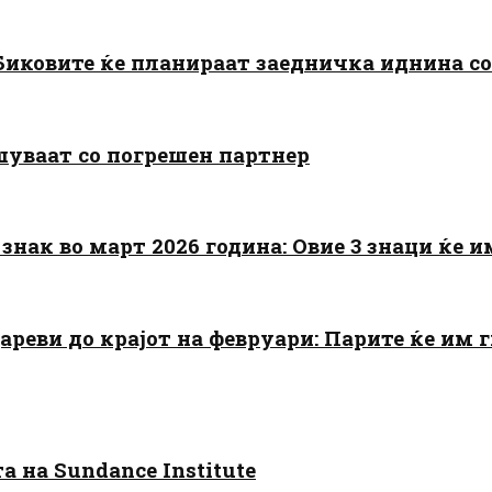
: Биковите ќе планираат заедничка иднина с
шуваат со погрешен партнер
знак во март 2026 година: Овие 3 знаци ќе им
цареви до крајот на февруари: Парите ќе им
 на Sundance Institute