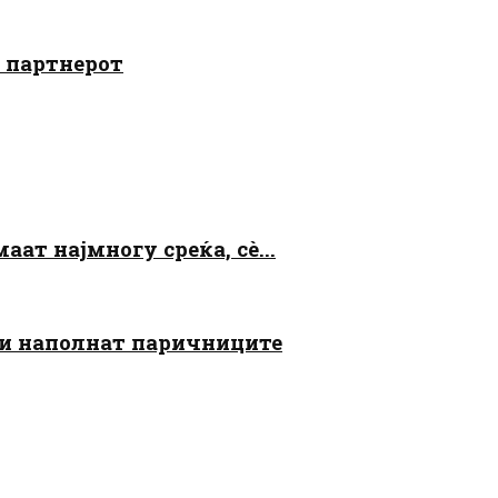
о партнерот
аат најмногу среќа, сè...
 ги наполнат паричниците