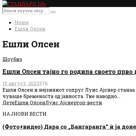
Primary
Menu
Search
Search
for:
Home
Ешли Олсен
Ешли Олсен
Шоубиз
Ешли Олсен тајно го родила своето прво 
15 август, 2023
276
Ешли Олсен и нејзиниот сопруг Луис Ајснер станаа
чуваше бременоста од јавноста. Тие наводно...
Дете
Ешли Олсен
Луис Ајснер
топ-вести
НАЈНОВИ ВЕСТИ
(Фото+видео) Дара со „Бангаранга“ ѝ ја дон