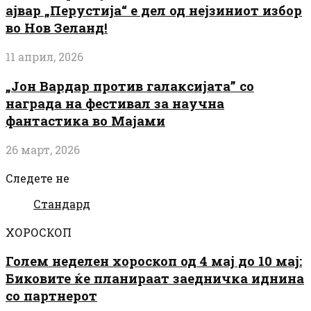
ајвар „Перустија“ е дел од нејзиниот избор
во Нов Зеланд!
11 април, 2026
„Јон Вардар против галаксијата” со
награда на фестивал за научна
фантастика во Мајами
26 март, 2026
Следете не
Стандард
ХОРОСКОП
Голем неделен хороскоп од 4 мај до 10 мај:
Биковите ќе планираат заедничка иднина
со партнерот