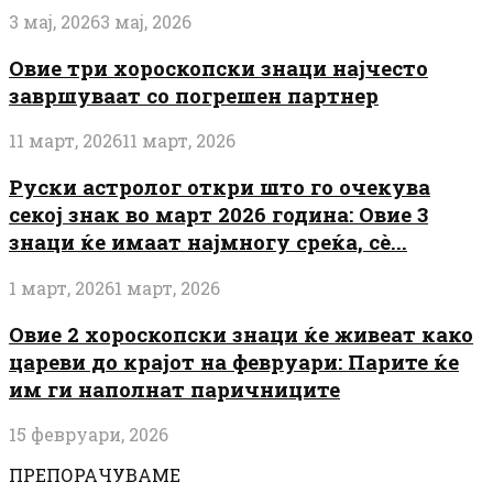
3 мај, 2026
3 мај, 2026
Овие три хороскопски знаци најчесто
завршуваат со погрешен партнер
11 март, 2026
11 март, 2026
Руски астролог откри што го очекува
секој знак во март 2026 година: Овие 3
знаци ќе имаат најмногу среќа, сè...
1 март, 2026
1 март, 2026
Овие 2 хороскопски знаци ќе живеат како
цареви до крајот на февруари: Парите ќе
им ги наполнат паричниците
15 февруари, 2026
ПРЕПОРАЧУВАМЕ