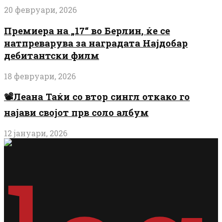
20 февруари, 2026
Премиера на „17“ во Берлин, ќе се
натпреварува за наградата Најдобар
дебитантски филм
18 февруари, 2026
📽️Леана Таќи со втор сингл откако го
најави својот прв соло албум
12 јануари, 2026