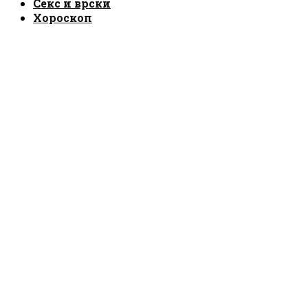
Секс и врски
Хороскоп