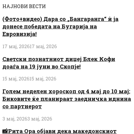
НАЈНОВИ ВЕСТИ
(Фото+видео) Дара со „Бангаранга“ ѝ ја
донесе победата на Бугарија на
Евровизија!
17 мај, 2026
17 мај, 2026
Светски познатниот диџеј Блек Кофи
доаѓа на 19 јуни во Скопје!
15 мај, 2026
15 мај, 2026
Голем неделен хороскоп од 4 мај до 10 мај:
Биковите ќе планираат заедничка иднина
со партнерот
3 мај, 2026
3 мај, 2026
📸Рита Ора објави дека македонскиот