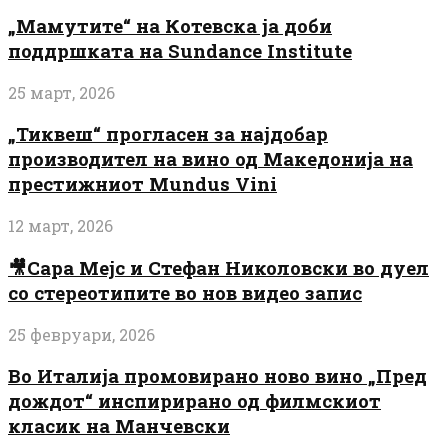
„Мамутите“ на Котевска ја доби
поддршката на Sundance Institute
25 март, 2026
„Тиквеш“ прогласен за најдобар
производител на вино од Македонија на
престижниот Mundus Vini
12 март, 2026
🎥Сара Мејс и Стефан Николовски во дуел
со стереотипите во нов видео запис
25 февруари, 2026
Во Италија промовирано ново вино „Пред
дождот“ инспирирано од филмскиот
класик на Манчевски