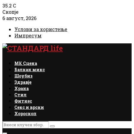
35.2
C
Скопје
6 август, 2026
Услови за користење
Импресум
Facebook
Instagram
Email
Rss
МК Сцена
Балкан микс
Шоубиз
Здравје
Храна
Стил
Фитнес
Секс и врски
Хороскоп
Search
Search
for: