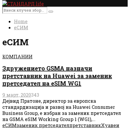
Primary
Menu
Search
Search
for:
Home
еСИМ
еСИМ
КОМПАНИИ
Здружението GSMA назначи
претставник на Huawei за заменик
претседател на eSIM WG1
9 март, 2020
343
Дејвид Пратоне, директор за европска
стандардизација и развој на Huawei Consumer
Business Group, е избран за заменик претседател
на GSMA eSIM Working Group 1 (WG1),...
еСИМ
заменик претседател
претставник
Хуавеи