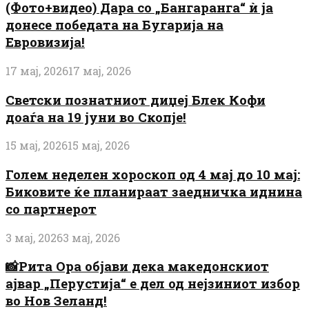
(Фото+видео) Дара со „Бангаранга“ ѝ ја
донесе победата на Бугарија на
Евровизија!
17 мај, 2026
17 мај, 2026
Светски познатниот диџеј Блек Кофи
доаѓа на 19 јуни во Скопје!
15 мај, 2026
15 мај, 2026
Голем неделен хороскоп од 4 мај до 10 мај:
Биковите ќе планираат заедничка иднина
со партнерот
3 мај, 2026
3 мај, 2026
📸Рита Ора објави дека македонскиот
ајвар „Перустија“ е дел од нејзиниот избор
во Нов Зеланд!