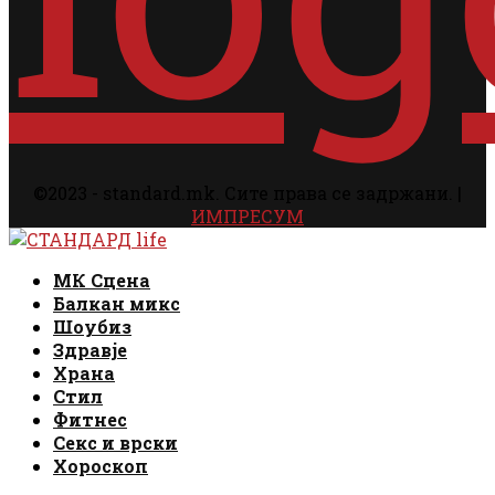
©2023 - standard.mk. Сите права се задржани. |
ИМПРЕСУМ
Facebook
Instagram
Email
Rss
Facebook
Instagram
Email
Rss
МК Сцена
Балкан микс
Шоубиз
Здравје
Храна
Стил
Фитнес
Секс и врски
Хороскоп