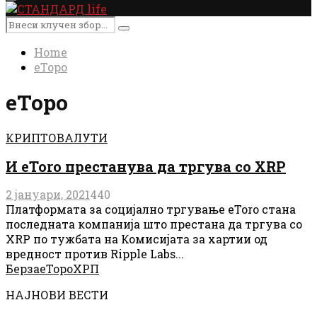
Primary
Menu
Search
Search
for:
Home
еТоро
еТоро
КРИПТОВАЛУТИ
И eToro престанува да тргува со XRP
2 јануари, 2021
440
Платформата за социјално тргување eToro стана
последната компанија што престана да тргува со
XRP по тужбата на Комисијата за хартии од
вредност против Ripple Labs...
Берза
еТоро
ХРП
НАЈНОВИ ВЕСТИ