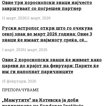
Овие три хороскопски знаци најчесто
завршуваат со погрешен партнер
11 март, 2026
11 март, 2026
Руски астролог откри што го очекува
секој знак во март 2026 година: Овие 3
знаци ќе имаат најмногу среќа, сè...
1 март, 2026
1 март, 2026
Овие 2 хороскопски знаци ќе живеат како
цареви до крајот на февруари: Парите ќе
им ги наполнат паричниците
15 февруари, 2026
ПРЕПОРАЧУВАМЕ
„Мамутите“ на Котевска ја доби
поддршката на Sundance Institute