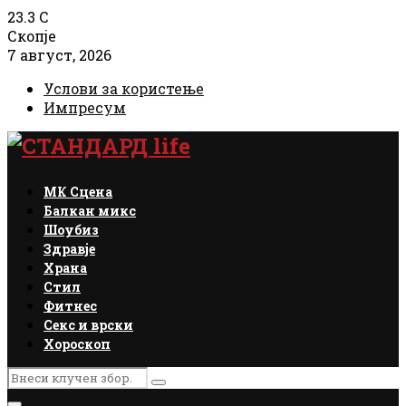
23.3
C
Скопје
7 август, 2026
Услови за користење
Импресум
Facebook
Instagram
Email
Rss
МК Сцена
Балкан микс
Шоубиз
Здравје
Храна
Стил
Фитнес
Секс и врски
Хороскоп
Search
Search
for: