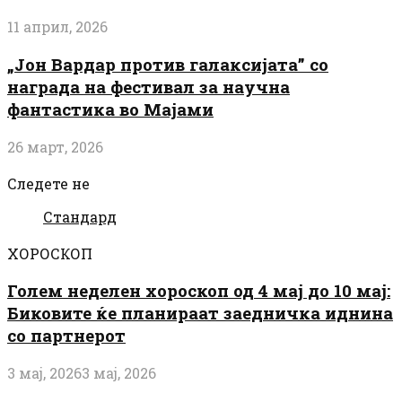
11 април, 2026
„Јон Вардар против галаксијата” со
награда на фестивал за научна
фантастика во Мајами
26 март, 2026
Следете не
Стандард
ХОРОСКОП
Голем неделен хороскоп од 4 мај до 10 мај:
Биковите ќе планираат заедничка иднина
со партнерот
3 мај, 2026
3 мај, 2026