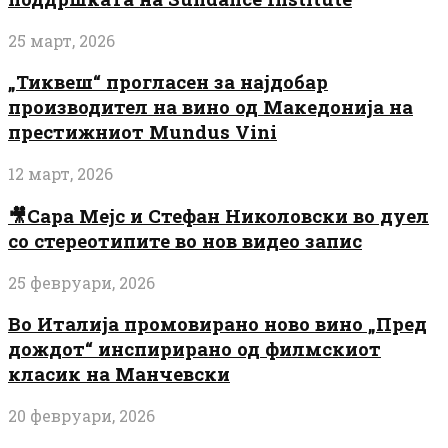
25 март, 2026
„Тиквеш“ прогласен за најдобар
производител на вино од Македонија на
престижниот Mundus Vini
12 март, 2026
🎥Сара Мејс и Стефан Николовски во дуел
со стереотипите во нов видео запис
25 февруари, 2026
Во Италија промовирано ново вино „Пред
дождот“ инспирирано од филмскиот
класик на Манчевски
20 февруари, 2026