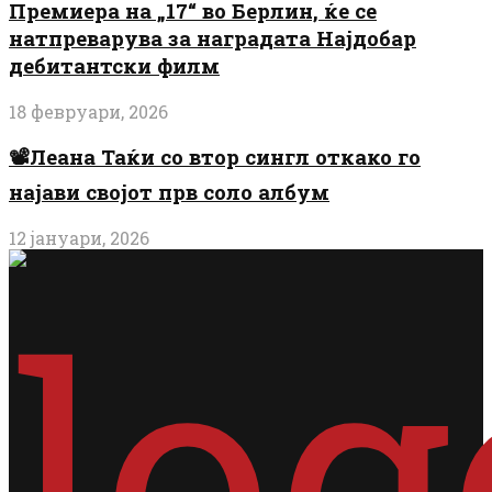
Премиера на „17“ во Берлин, ќе се
натпреварува за наградата Најдобар
дебитантски филм
18 февруари, 2026
📽️Леана Таќи со втор сингл откако го
најави својот прв соло албум
12 јануари, 2026