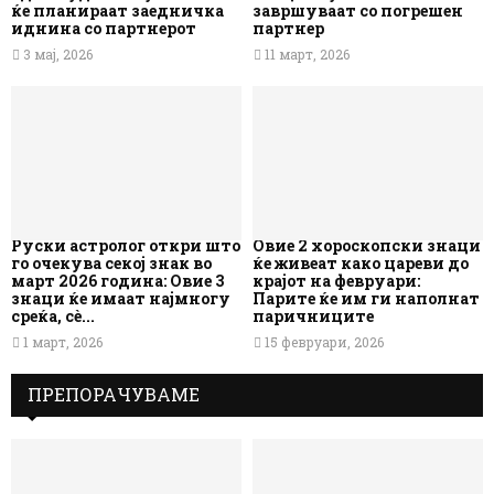
ќе планираат заедничка
завршуваат со погрешен
иднина со партнерот
партнер
3 мај, 2026
11 март, 2026
Руски астролог откри што
Овие 2 хороскопски знаци
го очекува секој знак во
ќе живеат како цареви до
март 2026 година: Овие 3
крајот на февруари:
знаци ќе имаат најмногу
Парите ќе им ги наполнат
среќа, сè...
паричниците
1 март, 2026
15 февруари, 2026
ПРЕПОРАЧУВАМЕ