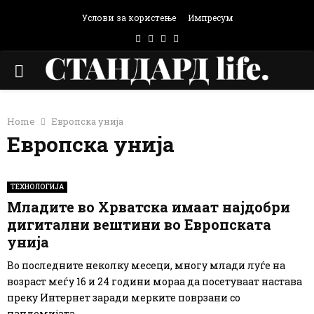
Услови за користење
Импресум
Facebook
Instagram
Email
Rss
PRIMARY
MENU
Home
Европска унија
Европска унија
ТЕХНОЛОГИЈА
Младите во Хрватска имаат најдобри
дигитални вештини во Европската
унија
Во последните неколку месеци, многу млади луѓе на
возраст меѓу 16 и 24 години мораа да посетуваат настава
преку Интернет заради мерките поврзани со
пандемијата...