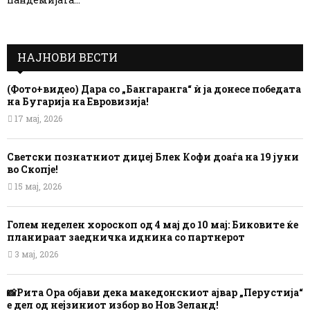
НАЈНОВИ ВЕСТИ
(Фото+видео) Дара со „Бангаранга“ ѝ ја донесе победата
на Бугарија на Евровизија!
17 мај, 2026
Светски познатниот диџеј Блек Кофи доаѓа на 19 јуни
во Скопје!
15 мај, 2026
Голем неделен хороскоп од 4 мај до 10 мај: Биковите ќе
планираат заедничка иднина со партнерот
3 мај, 2026
📸Рита Ора објави дека македонскиот ајвар „Перустија“
е дел од нејзиниот избор во Нов Зеланд!