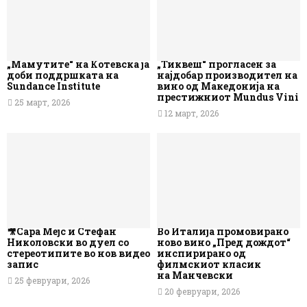
„Мамутите“ на Котевска ја
„Тиквеш“ прогласен за
доби поддршката на
најдобар производител на
Sundance Institute
вино од Македонија на
престижниот Mundus Vini
25 март, 2026
12 март, 2026
🎥Сара Мејс и Стефан
Во Италија промовирано
Николовски во дуел со
ново вино „Пред дождот“
стереотипите во нов видео
инспирирано од
запис
филмскиот класик
на Манчевски
25 февруари, 2026
20 февруари, 2026