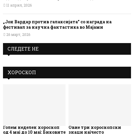
11 април, 2026
„Јон Вардар против галаксијата” со награда на
фестивал за научна фантастика во Мајами
26 март, 2026
СЛЕДЕТЕ НЕ
ХОРОСКОП
Голем неделен хороскоп
Овие три хороскопски
од 4 мај до 10 мај: Биковите
знаци најчесто