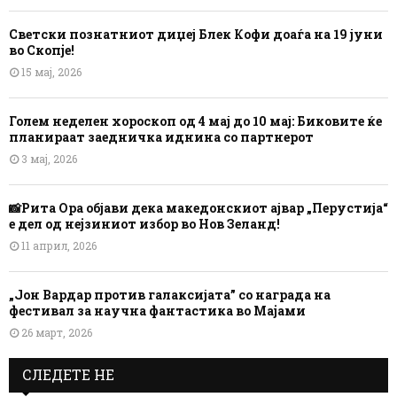
Светски познатниот диџеј Блек Кофи доаѓа на 19 јуни
во Скопје!
15 мај, 2026
Голем неделен хороскоп од 4 мај до 10 мај: Биковите ќе
планираат заедничка иднина со партнерот
3 мај, 2026
📸Рита Ора објави дека македонскиот ајвар „Перустија“
е дел од нејзиниот избор во Нов Зеланд!
11 април, 2026
„Јон Вардар против галаксијата” со награда на
фестивал за научна фантастика во Мајами
26 март, 2026
СЛЕДЕТЕ НЕ