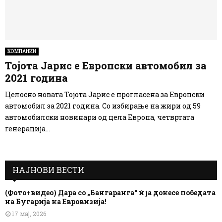
КОМПАНИИ
Тојота Јарис е Европски автомобил за
2021 година
Целосно новата Тојота Јарис е прогласена за Европски
автомобил за 2021 година. Со избирање на жири од 59
автомобилски новинари од цела Европа, четвртата
генерација...
НАЈНОВИ ВЕСТИ
(Фото+видео) Дара со „Бангаранга“ ѝ ја донесе победата
на Бугарија на Евровизија!
17 мај, 2026