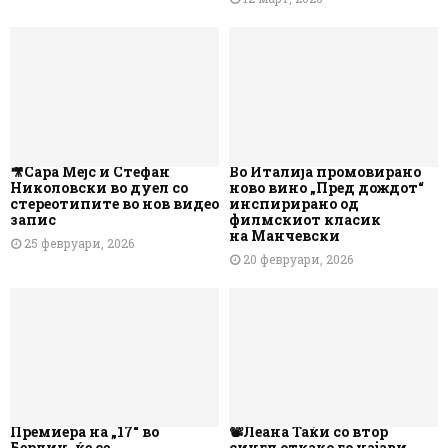
🎥Сара Мејс и Стефан
Во Италија промовирано
Николовски во дуел со
ново вино „Пред дождот“
стереотипите во нов видео
инспирирано од
запис
филмскиот класик
на Манчевски
25 февруари, 2026
20 февруари, 2026
Премиера на „17“ во
📽️Леана Таќи со втор
Берлин, ќе се
сингл откако го најави