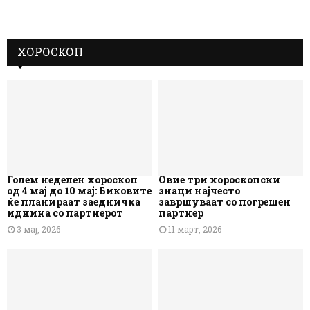
ХОРОСКОП
Голем неделен хороскоп
Овие три хороскопски
од 4 мај до 10 мај: Биковите
знаци најчесто
ќе планираат заедничка
завршуваат со погрешен
иднина со партнерот
партнер
3 мај, 2026
11 март, 2026