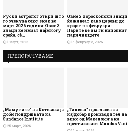
Руски астролог откри што
Овие 2 хороскопски знаци
го очекува секој знак во
ќе живеат како цареви до
март 2026 година: Овие 3
крајот на февруари:
знаци ќе имаат најмногу
Парите ќе им ги наполнат
среќа, сè...
паричниците
1 март, 2026
15 февруари, 2026
ПРЕПОРАЧУВАМЕ
„Мамутите“ на Котевска ја
„Тиквеш“ прогласен за
доби поддршката на
најдобар производител на
Sundance Institute
вино од Македонија на
престижниот Mundus Vini
25 март, 2026
12 март, 2026