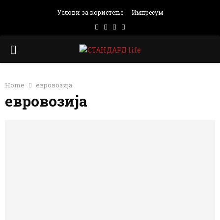
Услови за користење
Импресум
Facebook
Instagram
Email
Rss
PRIMARY
MENU
Home
евровозија
евровозија