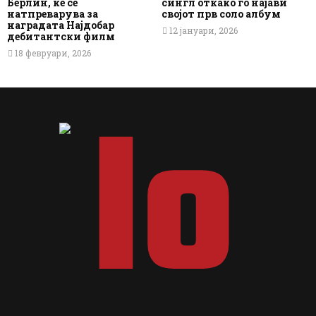
Берлин, ќе се
сингл откако го најави
натпреварува за
својот прв соло албум
наградата Најдобар
12 јануари, 2026
дебитантски филм
18 февруари, 2026