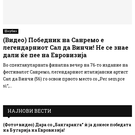
Шоубиз
(Видео) Победник на Санремо е
легендарниот Сал да Винчи! Не се знае
дали ќе пее на Евровизија
Во спектакуларната финална вечер на 76‑то издание на
фестивалот Санремо, легендарниот италијански артист
Сал да Винчи (56) го освои првото место со „Per sempre
sì“,...
НАЈНОВИ ВЕСТИ
(Фото+видео) Дара со „Бангаранга“ ѝ ја донесе победата
на Бугарија на Евровизија!