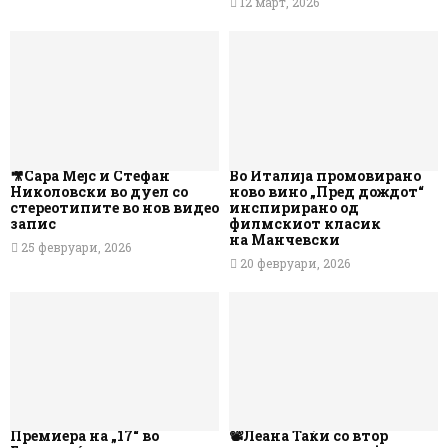
12 март, 2026
🎥Сара Мејс и Стефан
Во Италија промовирано
Николовски во дуел со
ново вино „Пред дождот“
стереотипите во нов видео
инспирирано од
запис
филмскиот класик
на Манчевски
25 февруари, 2026
20 февруари, 2026
Премиера на „17“ во
📽️Леана Таќи со втор