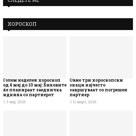
ХОРОСКОП
Голем неделен хороскоп
Овие три хороскопски
од 4 мај до 10 мај: Биковите
знаци најчесто
ќе планираат заедничка
завршуваат со погрешен
иднина со партнерот
партнер
3 мај, 2026
11 март, 2026