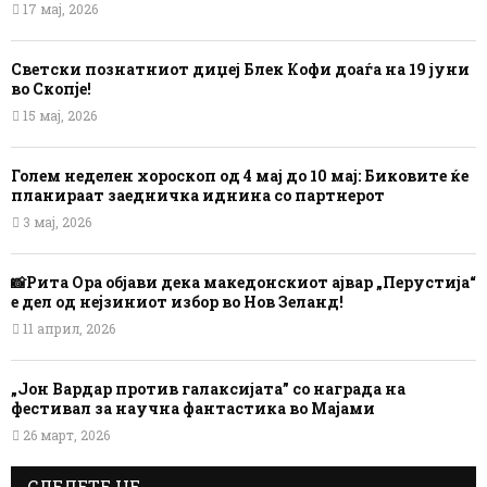
17 мај, 2026
Светски познатниот диџеј Блек Кофи доаѓа на 19 јуни
во Скопје!
15 мај, 2026
Голем неделен хороскоп од 4 мај до 10 мај: Биковите ќе
планираат заедничка иднина со партнерот
3 мај, 2026
📸Рита Ора објави дека македонскиот ајвар „Перустија“
е дел од нејзиниот избор во Нов Зеланд!
11 април, 2026
„Јон Вардар против галаксијата” со награда на
фестивал за научна фантастика во Мајами
26 март, 2026
СЛЕДЕТЕ НЕ