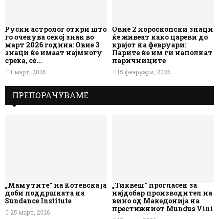
Руски астролог откри што
Овие 2 хороскопски знаци
го очекува секој знак во
ќе живеат како цареви до
март 2026 година: Овие 3
крајот на февруари:
знаци ќе имаат најмногу
Парите ќе им ги наполнат
среќа, сè...
паричниците
1 март, 2026
15 февруари, 2026
ПРЕПОРАЧУВАМЕ
„Мамутите“ на Котевска ја
„Тиквеш“ прогласен за
доби поддршката на
најдобар производител на
Sundance Institute
вино од Македонија на
престижниот Mundus Vini
25 март, 2026