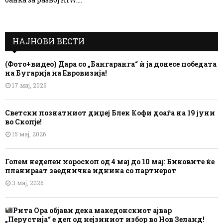
НАЈНОВИ ВЕСТИ
(Фото+видео) Дара со „Бангаранга“ ѝ ја донесе победата
на Бугарија на Евровизија!
17 мај, 2026
Светски познатниот диџеј Блек Кофи доаѓа на 19 јуни
во Скопје!
15 мај, 2026
Голем неделен хороскоп од 4 мај до 10 мај: Биковите ќе
планираат заедничка иднина со партнерот
3 мај, 2026
Рита Ора објави дека македонскиот ајвар
„Перустија“ е дел од нејзиниот избор во Нов Зеланд!