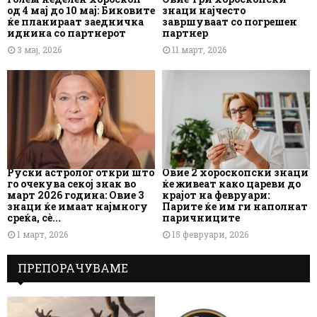
од 4 мај до 10 мај: Биковите
знаци најчесто
ќе планираат заедничка
завршуваат со погрешен
иднина со партнерот
партнер
3 мај, 2026
11 март, 2026
Руски астролог откри што
Овие 2 хороскопски знаци
го очекува секој знак во
ќе живеат како цареви до
март 2026 година: Овие 3
крајот на февруари:
знаци ќе имаат најмногу
Парите ќе им ги наполнат
среќа, сè...
паричниците
1 март, 2026
15 февруари, 2026
ПРЕПОРАЧУВАМЕ