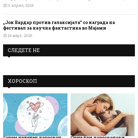
11 април, 2026
„Јон Вардар против галаксијата” со награда на
фестивал за научна фантастика во Мајами
26 март, 2026
СЛЕДЕТЕ НЕ
ХОРОСКОП
Голем неделен хороскоп
Овие три хороскопски