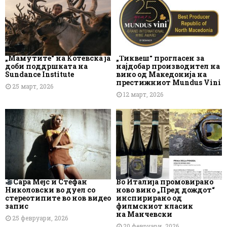
„Мамутите“ на Котевска ја
„Тиквеш“ прогласен за
доби поддршката на
најдобар производител на
Sundance Institute
вино од Македонија на
престижниот Mundus Vini
25 март, 2026
12 март, 2026
Сара Мејс и Стефан
Во Италија промовирано
Николовски во дуел со
ново вино „Пред дождот“
стереотипите во нов видео
инспирирано од
запис
филмскиот класик
на Манчевски
25 февруари, 2026
20 февруари, 2026