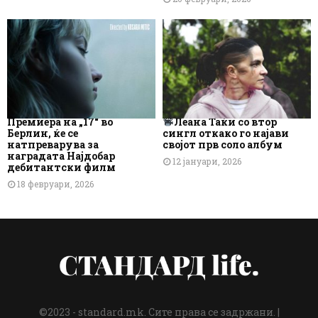
Премиера на „17“ во
Леана Таќи со втор
Берлин, ќе се
сингл откако го најави
натпреварува за
својот прв соло албум
наградата Најдобар
12 јануари, 2026
дебитантски филм
18 февруари, 2026
©2023 - standard.mk. Сите права се задржани. |