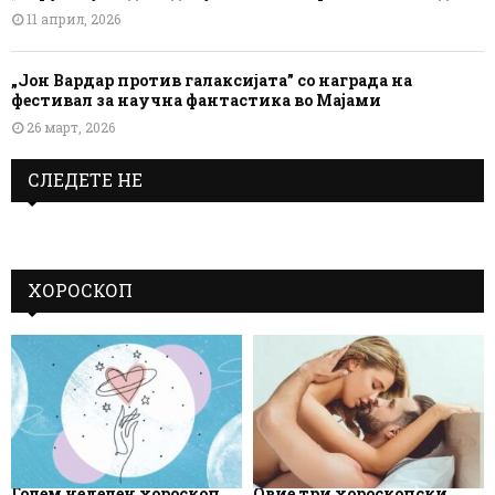
11 април, 2026
„Јон Вардар против галаксијата” со награда на
фестивал за научна фантастика во Мајами
26 март, 2026
СЛЕДЕТЕ НЕ
ХОРОСКОП
Голем неделен хороскоп
Овие три хороскопски