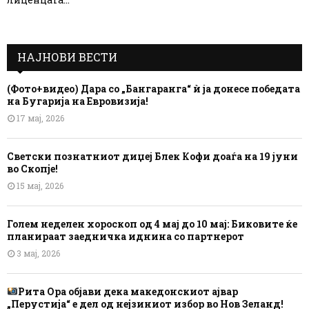
НАЈНОВИ ВЕСТИ
(Фото+видео) Дара со „Бангаранга“ ѝ ја донесе победата
на Бугарија на Евровизија!
17 мај, 2026
Светски познатниот диџеј Блек Кофи доаѓа на 19 јуни
во Скопје!
15 мај, 2026
Голем неделен хороскоп од 4 мај до 10 мај: Биковите ќе
планираат заедничка иднина со партнерот
3 мај, 2026
Рита Ора објави дека македонскиот ајвар
„Перустија“ е дел од нејзиниот избор во Нов Зеланд!