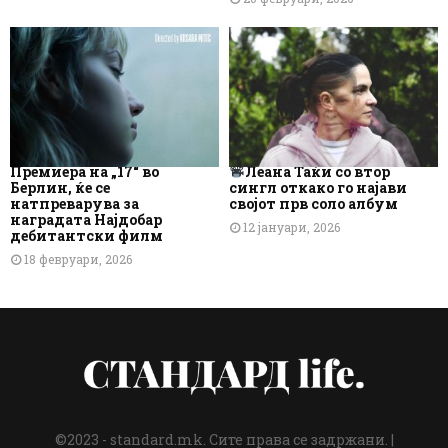
Премиера на „17“ во
Леана Таќи со втор
Берлин, ќе се
сингл откако го најави
натпреварува за
својот прв соло албум
наградата Најдобар
12 јануари, 2026
дебитантски филм
18 февруари, 2026
©2023 - standard.mk. Сите права се задржани. |