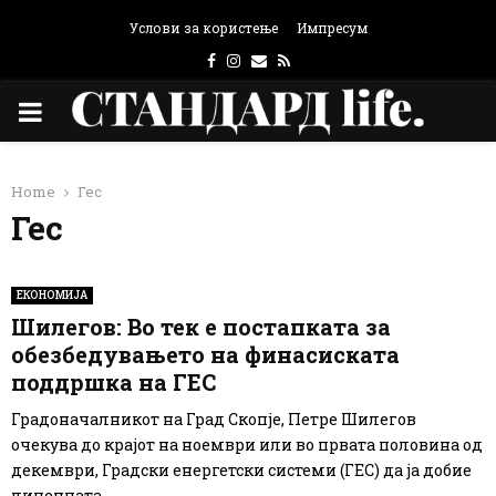
Услови за користење
Импресум
Facebook
Instagram
Email
Rss
PRIMARY
MENU
Home
Гес
Гес
ЕКОНОМИЈА
Шилегов: Во тек е постапката за
обезбедувањето на финасиската
поддршка на ГЕС
Градоначалникот на Град Скопје, Петре Шилегов
очекува до крајот на ноември или во првата половина од
декември, Градски енергетски системи (ГЕС) да ја добие
лиценцата...