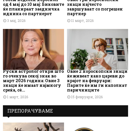
од 4 мај до 10 мај: Биковите
знаци најчесто
ќе планираат заедничка
завршуваат со погрешен
иднина со партнерот
партнер
3 мај, 2026
11 март, 2026
Руски астролог откри што
Овие 2 хороскопски знаци
го очекува секој знак во
ќе живеат како цареви до
март 2026 година: Овие 3
крајот на февруари:
знаци ќе имаат најмногу
Парите ќе им ги наполнат
среќа, сè...
паричниците
1 март, 2026
15 февруари, 2026
ПРЕПОРАЧУВАМЕ