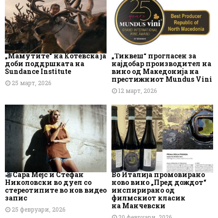
„Мамутите“ на Котевска ја
„Тиквеш“ прогласен за
доби поддршката на
најдобар производител на
Sundance Institute
вино од Македонија на
престижниот Mundus Vini
25 март, 2026
12 март, 2026
Сара Мејс и Стефан
Во Италија промовирано
Николовски во дуел со
ново вино „Пред дождот“
стереотипите во нов видео
инспирирано од
запис
филмскиот класик
на Манчевски
25 февруари, 2026
20 февруари, 2026