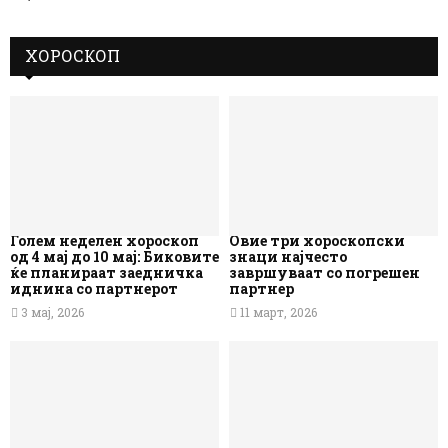
ХОРОСКОП
Голем неделен хороскоп
Овие три хороскопски
од 4 мај до 10 мај: Биковите
знаци најчесто
ќе планираат заедничка
завршуваат со погрешен
иднина со партнерот
партнер
3 мај, 2026
11 март, 2026