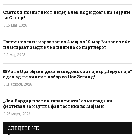
Светски познатниот диџеј Блек Кофи доаѓа на 19 јуни
во Скопје!
15 мај, 2026
Голем неделен хороскоп од 4 мај до 10 мај: Биковите ќе
планираат заедничка иднина со партнерот
3 мај, 2026
📸Рита Ора објави дека македонскиот ајвар „Перустија“
е дел од нејзиниот избор во Нов Зеланд!
11 април, 2026
„Јон Вардар против галаксијата” со награда на
фестивал за научна фантастика во Мајами
26 март, 2026
СЛЕДЕТЕ НЕ