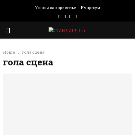
Услови за користење
Импресум
Facebook
Instagram
Email
Rss
PRIMARY
MENU
Home
гола сцена
гола сцена