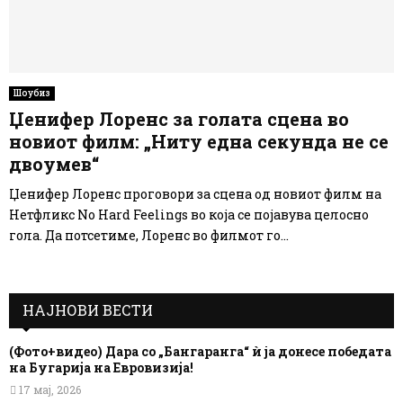
Шоубиз
Џенифер Лоренс за голата сцена во
новиот филм: „Ниту една секунда не се
двоумев“
Џенифер Лоренс проговори за сцена од новиот филм на
Нетфликс No Hard Feelings во која се појавува целосно
гола. Да потсетиме, Лоренс во филмот го...
НАЈНОВИ ВЕСТИ
(Фото+видео) Дара со „Бангаранга“ ѝ ја донесе победата
на Бугарија на Евровизија!
17 мај, 2026