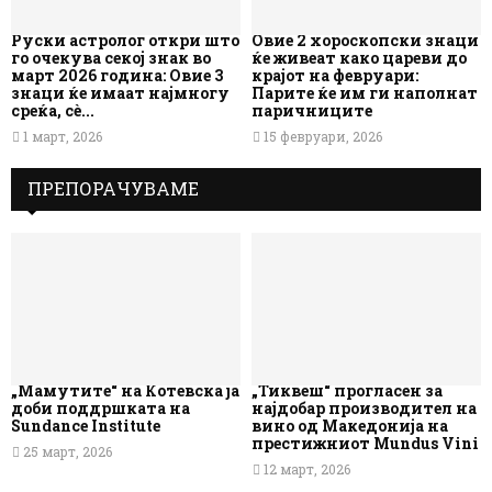
Руски астролог откри што
Овие 2 хороскопски знаци
го очекува секој знак во
ќе живеат како цареви до
март 2026 година: Овие 3
крајот на февруари:
знаци ќе имаат најмногу
Парите ќе им ги наполнат
среќа, сè...
паричниците
1 март, 2026
15 февруари, 2026
ПРЕПОРАЧУВАМЕ
„Мамутите“ на Котевска ја
„Тиквеш“ прогласен за
доби поддршката на
најдобар производител на
Sundance Institute
вино од Македонија на
престижниот Mundus Vini
25 март, 2026
12 март, 2026