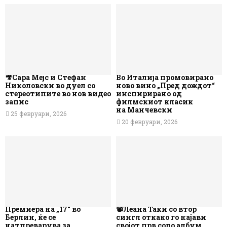
🎥Сара Мејс и Стефан
Во Италија промовирано
Николовски во дуел со
ново вино „Пред дождот“
стереотипите во нов видео
инспирирано од
запис
филмскиот класик
на Манчевски
25 февруари, 2026
20 февруари, 2026
Премиера на „17“ во
📽️Леана Таќи со втор
Берлин, ќе се
сингл откако го најави
натпреварува за
својот прв соло албум