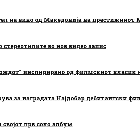
тел на вино од Македонија на престижниот 
о стереотипите во нов видео запис
дождот“ инспирирано од филмскиот класик
арува за наградата Најдобар дебитантски фи
и својот прв соло албум