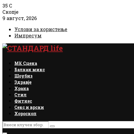
35
C
Скопје
9 август, 2026
Услови за користење
Импресум
Facebook
Instagram
Email
Rss
МК Сцена
Балкан микс
Шоубиз
Здравје
Храна
Стил
Фитнес
Секс и врски
Хороскоп
Search
Search
for: