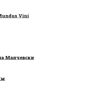
Mundus Vini
 на Манчевски
лм