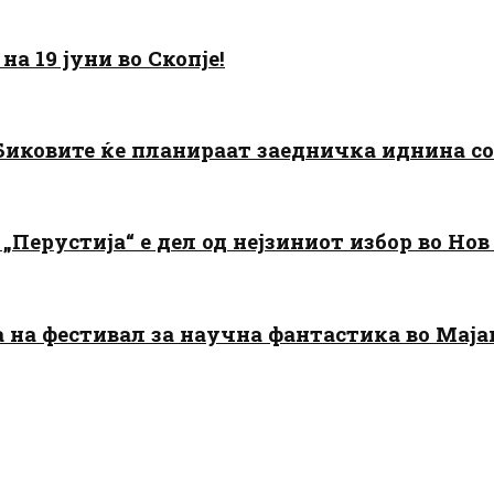
а 19 јуни во Скопје!
: Биковите ќе планираат заедничка иднина с
„Перустија“ е дел од нејзиниот избор во Нов
да на фестивал за научна фантастика во Мај