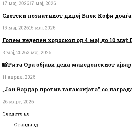
17 мај, 2026
17 мај, 2026
Светски познатниот диџеј Блек Кофи доаѓа н
15 мај, 2026
15 мај, 2026
Голем неделен хороскоп од 4 мај до 10 мај
3 мај, 2026
3 мај, 2026
📸Рита Ора објави дека македонскиот ајвар 
11 април, 2026
„Јон Вардар против галаксијата” со награ
26 март, 2026
Следете не
Стандард