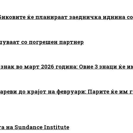
: Биковите ќе планираат заедничка иднина с
шуваат со погрешен партнер
знак во март 2026 година: Овие 3 знаци ќе им
цареви до крајот на февруари: Парите ќе им
 на Sundance Institute