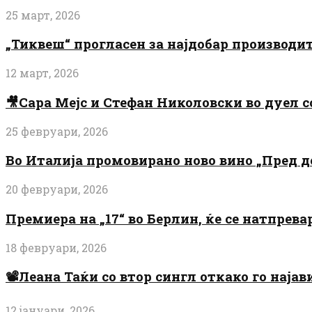
25 март, 2026
„Тиквеш“ прогласен за најдобар производи
12 март, 2026
🎥Сара Мејс и Стефан Николовски во дуел с
25 февруари, 2026
Во Италија промовирано ново вино „Пред 
20 февруари, 2026
Премиера на „17“ во Берлин, ќе се натпрев
18 февруари, 2026
📽️Леана Таќи со втор сингл откако го најав
12 јануари, 2026