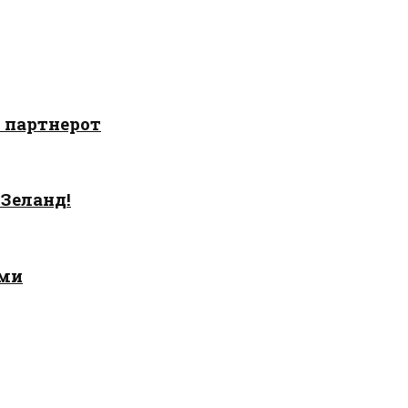
о партнерот
 Зеланд!
ами