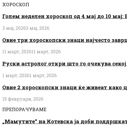
ХОРОСКОП
Голем неделен хороскоп од 4 мај до 10 мај
3 мај, 2026
3 мај, 2026
Овие три хороскопски знаци најчесто завр
11 март, 2026
11 март, 2026
Руски астролог откри што го очекува секој 
1 март, 2026
1 март, 2026
Овие 2 хороскопски знаци ќе живеат како 
15 февруари, 2026
ПРЕПОРАЧУВАМЕ
„Мамутите“ на Котевска ја доби поддршката