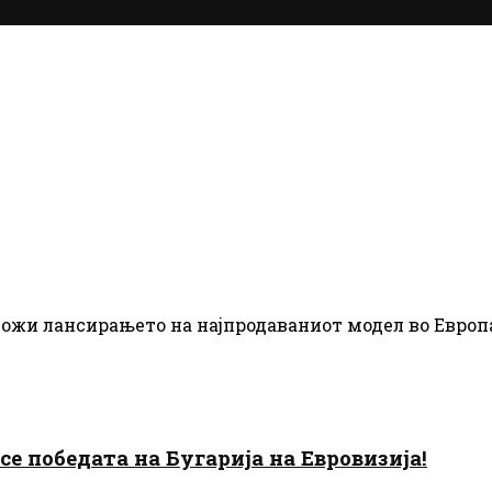
ожи лансирањето на најпродаваниот модел во Европа
есе победата на Бугарија на Евровизија!