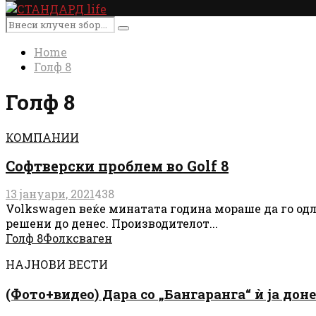
Primary
Menu
Search
Search
for:
Home
Голф 8
Голф 8
КОМПАНИИ
Софтверски проблем во Golf 8
13 јануари, 2021
438
Volkswagen веќе минатата година мораше да го одл
решени до денес. Производителот...
Голф 8
Фолксваген
НАЈНОВИ ВЕСТИ
(Фото+видео) Дара со „Бангаранга“ ѝ ја дон