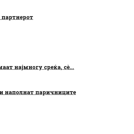
о партнерот
аат најмногу среќа, сè...
 ги наполнат паричниците