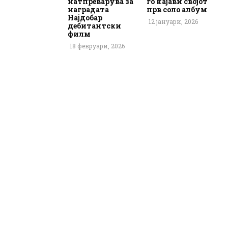
натпреварува за
го најави својот
наградата
прв соло албум
Најдобар
12 јануари, 2026
дебитантски
филм
18 февруари, 2026