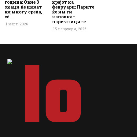
година: Овие 3
крајот на
знаци ќе имаат
февруари: Парите
најмногу среќа,
ќе им ги
сè...
наполнат
паричниците
1 март, 2026
15 февруари, 2026