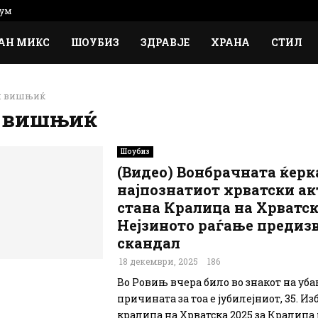
ум
АН МИКС
ШОУБИЗ
ЗДРАВЈЕ
ХРАНА
СТИЛ
н вишњиќ
н вишњиќ
Шоубиз
(Видео) Вонбрачната ќерк
најпознатиот хрватски ак
стана Кралица на Хрватск
Нејзиното раѓање предиз
скандал
18 декември, 2025
186
Во Ровињ вчера било во знакот на уба
причината за тоа е јубилејниот, 35. Из
кралица на Хрватска 2025 за Кралица на