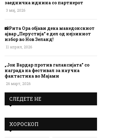
заедничка иднина со партнерот
3 мај, 2026
📸Рита Ора објави дека македонскиот
ајвар „Перустија“ е дел од нејзиниот
избор во Нов Зеланд!
11 април, 2026
„Јон Вардар против галаксијата” со
награда на фестивал за научна
фантастика во Мајами
26 март, 2026
СЛЕДЕТЕ НЕ
ХОРОСКОП