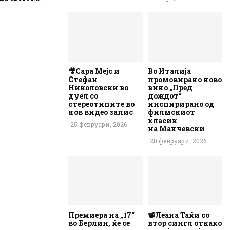
🎥Сара Мејс и
Во Италија
Стефан
промовирано ново
Николовски во
вино „Пред
дуел со
дождот“
стереотипите во
инспирирано од
нов видео запис
филмскиот
класик
25 февруари, 2026
на Манчевски
20 февруари, 2026
Премиера на „17“
📽️Леана Таќи со
во Берлин, ќе се
втор сингл откако