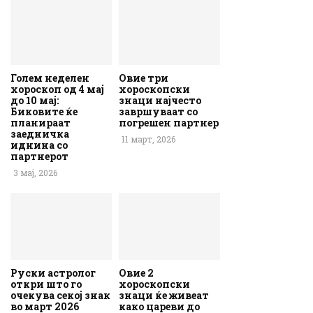
Голем неделен
Овие три
хороскоп од 4 мај
хороскопски
до 10 мај:
знаци најчесто
Биковите ќе
завршуваат со
планираат
погрешен партнер
заедничка
11 март, 2026
иднина со
партнерот
3 мај, 2026
Руски астролог
Овие 2
откри што го
хороскопски
очекува секој знак
знаци ќе живеат
во март 2026
како цареви до