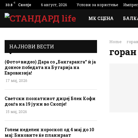
C
Скопје
6 август, 2026
Услови за користење
Импрес
33.8
МК СЦЕНА
БАЛК
Home
гора
НАЈНОВИ ВЕСТИ
гора
(Фото+видео) Дара со „Бангаранга“ ѝ ја
донесе победата на Бугарија на
Евровизија!
17 мај, 2026
Светски познатниот диџеј Блек Кофи
доаѓа на 19 јуни во Скопје!
15 мај, 2026
Голем неделен хороскоп од 4 мај до 10
мај: Биковите ќе планираат