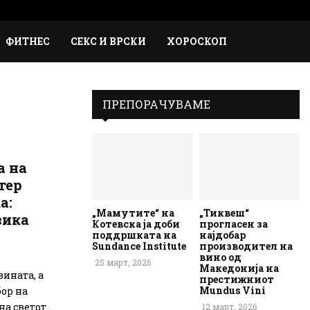
Faceb
Inst
Em
Rs
ФИТНЕС
СЕКС И ВРСКИ
ХОРОСКОП
ПРЕПОРАЧУВАМЕ
а на
тер
а:
„Мамутите“ на
„Тиквеш“
вика
Котевска ја доби
прогласен за
поддршката на
најдобар
Sundance Institute
производител на
вино од
25 март, 2026
Македонија на
вината, а
престижниот
Mundus Vini
бор на
 светот....
12 март, 2026