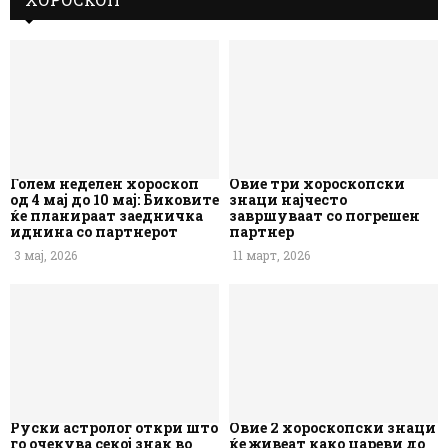
Голем неделен хороскоп
Овие три хороскопски
од 4 мај до 10 мај: Биковите
знаци најчесто
ќе планираат заедничка
завршуваат со погрешен
иднина со партнерот
партнер
3 мај, 2026
11 март, 2026
Руски астролог откри што
Овие 2 хороскопски знаци
го очекува секој знак во
ќе живеат како цареви до