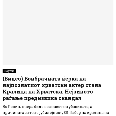
Шоубиз
(Видео) Вонбрачната ќерка на
најпознатиот хрватски актер стана
Кралица на Хрватска: Нејзиното
раѓање предизвика скандал
Во Ровињ вчера било во знакот на убавината, а
причината за тоа е јубилејниот, 35. Избор на кралица на