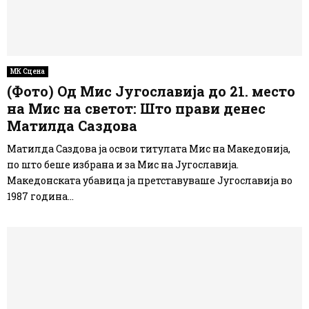
МК Сцена
(Фото) Од Мис Југославија до 21. место
на Мис на светот: Што прави денес
Матилда Саздова
Матилда Саздова ја освои титулата Мис на Македонија,
по што беше избрана и за Мис на Југославија.
Македонската убавица ја претставуваше Југославија во
1987 година...