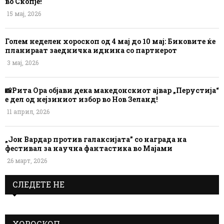
во Скопје!
15 мај, 2026
Голем неделен хороскоп од 4 мај до 10 мај: Биковите ќе
планираат заедничка иднина со партнерот
3 мај, 2026
📸Рита Ора објави дека македонскиот ајвар „Перустија“
е дел од нејзиниот избор во Нов Зеланд!
11 април, 2026
„Јон Вардар против галаксијата” со награда на
фестивал за научна фантастика во Мајами
26 март, 2026
СЛЕДЕТЕ НЕ
ХОРОСКОП