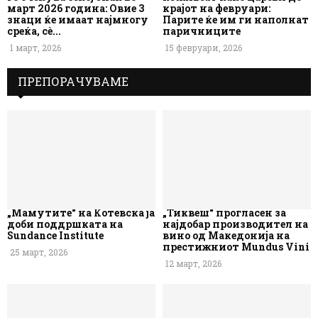
март 2026 година: Овие 3
крајот на февруари:
знаци ќе имаат најмногу
Парите ќе им ги наполнат
среќа, сè...
паричниците
1 март, 2026
15 февруари, 2026
ПРЕПОРАЧУВАМЕ
„Мамутите“ на Котевска ја
„Тиквеш“ прогласен за
доби поддршката на
најдобар производител на
Sundance Institute
вино од Македонија на
престижниот Mundus Vini
25 март, 2026
12 март, 2026