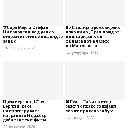
🎥Сара Мејс и Стефан
Во Италија промовирано
Николовски во дуел со
ново вино „Пред дождот“
стереотипите во нов видео
инспирирано од
запис
филмскиот класик
на Манчевски
25 февруари, 2026
20 февруари, 2026
Премиера на „17“ во
📽️Леана Таќи со втор
Берлин, ќе се
сингл откако го најави
натпреварува за
својот прв соло албум
наградата Најдобар
12 јануари, 2026
дебитантски филм
18 февруари, 2026