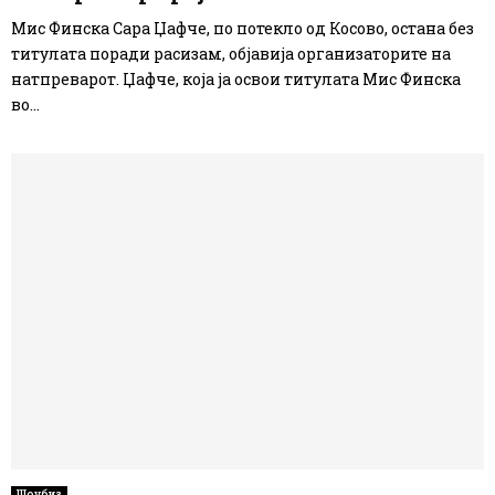
Мис Финска Сара Џафче, по потекло од Косово, остана без
титулата поради расизам, објавија организаторите на
натпреварот. Џафче, која ја освои титулата Мис Финска
во...
Шоубиз