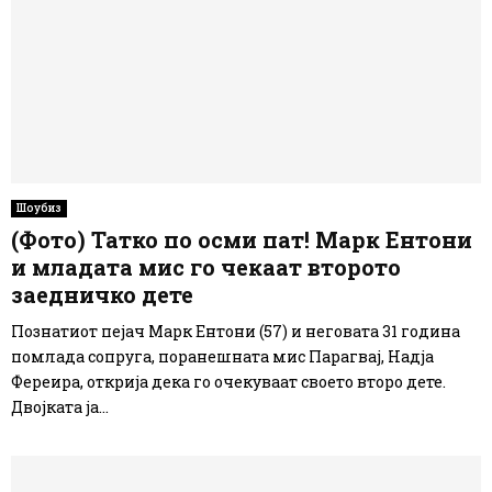
Шоубиз
(Фото) Татко по осми пат! Марк Ентони
и младата мис го чекаат второто
заедничко дете
Познатиот пејач Марк Ентони (57) и неговата 31 година
помлада сопруга, поранешната мис Парагвај, Надја
Фереира, открија дека го очекуваат своето второ дете.
Двојката ја...