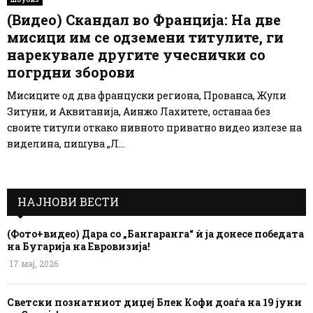
(Видео) Скандал во Франција: На две
мисици им се одземени титулите, ги
нарекувале другите учеснички со
погрдни зборови
Мисиците од два француски региона, Прованса, Жули
Зитуни, и Аквитанија, Аинжо Лахитете, останаа без
своите титули откако нивното приватно видео излезе на
виделина, пишува „Л...
НАЈНОВИ ВЕСТИ
(Фото+видео) Дара со „Бангаранга“ ѝ ја донесе победата
на Бугарија на Евровизија!
17 мај, 2026
Светски познатниот диџеј Блек Кофи доаѓа на 19 јуни