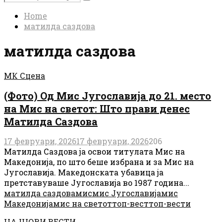
Search
for:
Home
матилда саздова
матилда саздова
МК Сцена
(Фото) Од Мис Југославија до 21. место
на Мис на светот: Што прави денес
Матилда Саздова
17 февруари, 2026
17 февруари, 2026
206
Матилда Саздова ја освои титулата Мис на
Македонија, по што беше избрана и за Мис на
Југославија. Македонската убавица ја
претставуваше Југославија во 1987 година...
матилда саздова
мис
мис Југославија
мис
Македонија
мис на светот
топ-вест
топ-вести
НАЈНОВИ ВЕСТИ