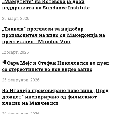
„Мамутите“ на Котевска ја доби
поддршката на Sundance Institute
25 март, 2026
„Тиквеш“ прогласен за најдобар
производител на вино од Македонија на
престижниот Mundus Vini
12 март, 2026
🎥Сара Мејс и Стефан Николовски во дуел
со стереотипите во нов видео запис
25 февруари, 2026
Во Италија промовирано ново вино „Пред
дождот“ инспирирано од филмскиот
класик на Манчевски
20 февруари, 2026