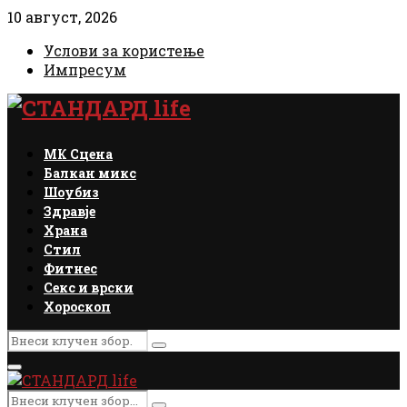
10 август, 2026
Услови за користење
Импресум
Facebook
Instagram
Email
Rss
МК Сцена
Балкан микс
Шоубиз
Здравје
Храна
Стил
Фитнес
Секс и врски
Хороскоп
Search
Search
for:
Primary
Menu
Search