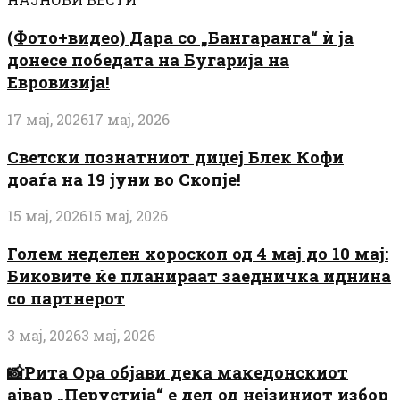
(Фото+видео) Дара со „Бангаранга“ ѝ ја
донесе победата на Бугарија на
Евровизија!
17 мај, 2026
17 мај, 2026
Светски познатниот диџеј Блек Кофи
доаѓа на 19 јуни во Скопје!
15 мај, 2026
15 мај, 2026
Голем неделен хороскоп од 4 мај до 10 мај:
Биковите ќе планираат заедничка иднина
со партнерот
3 мај, 2026
3 мај, 2026
📸Рита Ора објави дека македонскиот
ајвар „Перустија“ е дел од нејзиниот избор