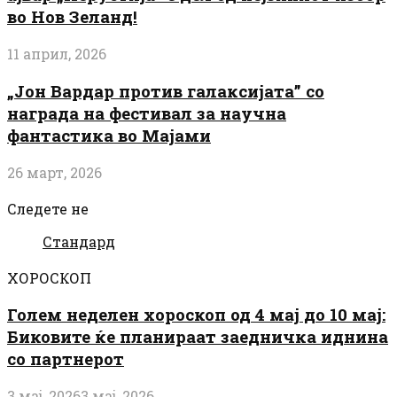
во Нов Зеланд!
11 април, 2026
„Јон Вардар против галаксијата” со
награда на фестивал за научна
фантастика во Мајами
26 март, 2026
Следете не
Стандард
ХОРОСКОП
Голем неделен хороскоп од 4 мај до 10 мај:
Биковите ќе планираат заедничка иднина
со партнерот
3 мај, 2026
3 мај, 2026