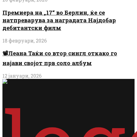
Премиера на „17“ во Берлин, ќе се
натпреварува за наградата Најдобар
дебитантски филм
18 февруари, 2026
📽️Леана Таќи со втор сингл откако го
најави својот прв соло албум
12 јануари, 2026