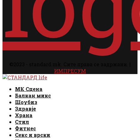
©2023 - standard.mk. Сите права се задржани. |
ИМПРЕСУМ
Facebook
Instagram
Email
Rss
Facebook
Instagram
Email
Rss
МК Сцена
Балкан микс
Шоубиз
Здравје
Храна
Стил
Фитнес
Секс и врски