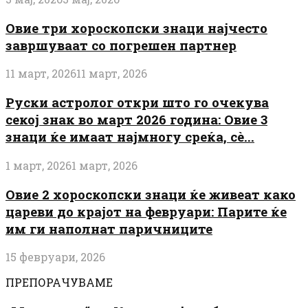
Овие три хороскопски знаци најчесто
завршуваат со погрешен партнер
11 март, 2026
11 март, 2026
Руски астролог откри што го очекува
секој знак во март 2026 година: Овие 3
знаци ќе имаат најмногу среќа, сè...
1 март, 2026
1 март, 2026
Овие 2 хороскопски знаци ќе живеат како
цареви до крајот на февруари: Парите ќе
им ги наполнат паричниците
15 февруари, 2026
ПРЕПОРАЧУВАМЕ