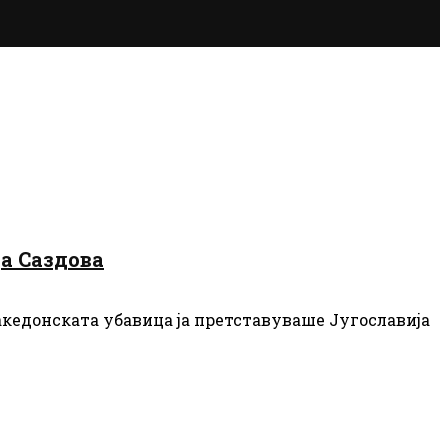
да Саздова
акедонската убавица ја претставуваше Југославија