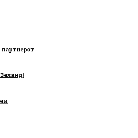
о партнерот
 Зеланд!
ами