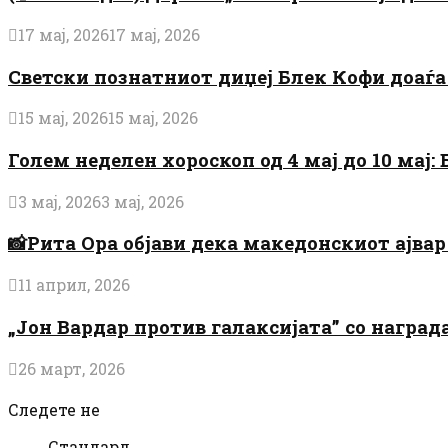
17 мај, 2026
17 мај, 2026
Светски познатниот диџеј Блек Кофи доаѓа н
15 мај, 2026
15 мај, 2026
Голем неделен хороскоп од 4 мај до 10 мај
3 мај, 2026
3 мај, 2026
📸Рита Ора објави дека македонскиот ајвар 
11 април, 2026
„Јон Вардар против галаксијата” со награ
26 март, 2026
Следете не
Стандард