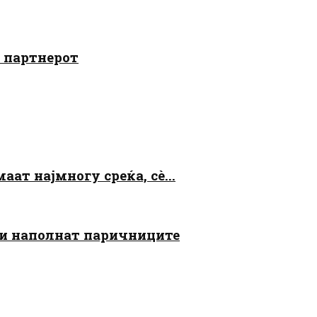
о партнерот
аат најмногу среќа, сè...
 ги наполнат паричниците