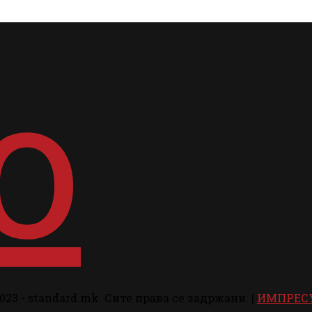
023 - standard.mk. Сите права се задржани. |
ИМПРЕС