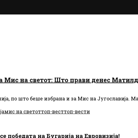
на Мис на светот: Што прави денес Матил
ја, по што беше избрана и за Мис на Југославија. М
ја
мис на светот
топ-вест
топ-вести
есе победата на Бугарија на Евровизија!