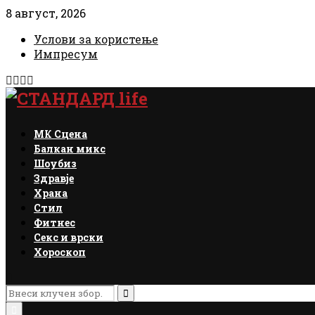
8 август, 2026
Услови за користење
Импресум
Facebook
Instagram
Email
Rss
МК Сцена
Балкан микс
Шоубиз
Здравје
Храна
Стил
Фитнес
Секс и врски
Хороскоп
Search
for:
Search
Primary