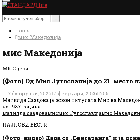
Menu
Search
for:
Search
Home
мис Македонија
мис Македонија
МК Сцена
(Фото) Од Мис Југославија до 21. место 
17 февруари, 2026
17 февруари, 2026
206
Матилда Саздова ја освои титулата Мис на Македони
во 1987 година...
матилда саздова
мис
мис Југославија
мис Македони
НАЈНОВИ ВЕСТИ
(Фото+видео) Дара со „Бангаранга“ ѝ ја дон