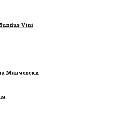
Mundus Vini
 на Манчевски
лм