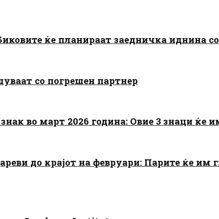
: Биковите ќе планираат заедничка иднина с
шуваат со погрешен партнер
знак во март 2026 година: Овие 3 знаци ќе им
цареви до крајот на февруари: Парите ќе им