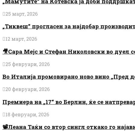
„Мамутите“ на Котевска ја доби поддршката
25 март, 2026
„Тиквеш“ прогласен за најдобар производи
12 март, 2026
🎥Сара Мејс и Стефан Николовски во дуел с
25 февруари, 2026
Во Италија промовирано ново вино „Пред 
20 февруари, 2026
Премиера на „17“ во Берлин, ќе се натпрев
18 февруари, 2026
📽️Леана Таќи со втор сингл откако го најав