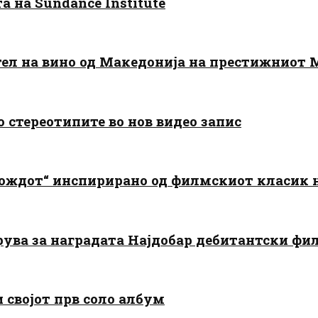
 на Sundance Institute
тел на вино од Македонија на престижниот 
о стереотипите во нов видео запис
дождот“ инспирирано од филмскиот класик
арува за наградата Најдобар дебитантски фи
и својот прв соло албум