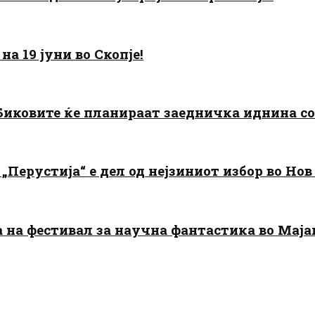
а 19 јуни во Скопје!
: Биковите ќе планираат заедничка иднина с
„Перустија“ е дел од нејзиниот избор во Нов
да на фестивал за научна фантастика во Мај