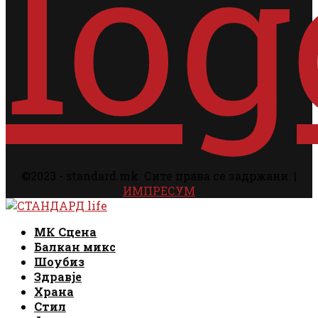
©2023 - standard.mk. Сите права се задржани. |
ИМПРЕСУМ
Facebook
Instagram
Email
Rss
Facebook
Instagram
Email
Rss
МК Сцена
Балкан микс
Шоубиз
Здравје
Храна
Стил