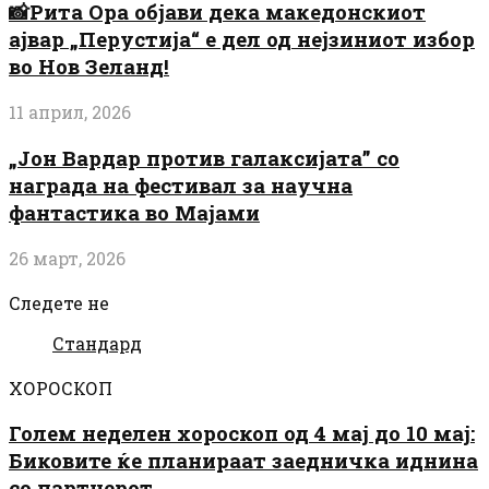
📸Рита Ора објави дека македонскиот
ајвар „Перустија“ е дел од нејзиниот избор
во Нов Зеланд!
11 април, 2026
„Јон Вардар против галаксијата” со
награда на фестивал за научна
фантастика во Мајами
26 март, 2026
Следете не
Стандард
ХОРОСКОП
Голем неделен хороскоп од 4 мај до 10 мај:
Биковите ќе планираат заедничка иднина
со партнерот