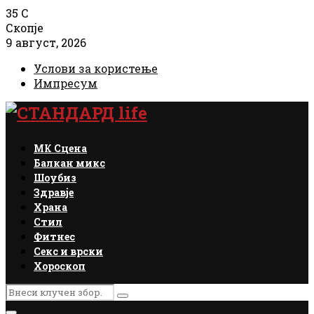
35
C
Скопје
9 август, 2026
Услови за користење
Импресум
Facebook
Instagram
Email
Rss
МК Сцена
Балкан микс
Шоубиз
Здравје
Храна
Стил
Фитнес
Секс и врски
Хороскоп
Search
Search
for: