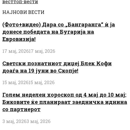
вест
топ-вести
НАЈНОВИ ВЕСТИ
(Фото+видео) Дара со „Бангаранга“ ѝ ја
донесе победата на Бугарија на
Евровизија!
17 мај, 2026
17 мај, 2026
Светски познатниот диџеј Блек Кофи
доаѓа на 19 јуни во Скопје!
15 мај, 2026
15 мај, 2026
Голем неделен хороскоп од 4 мај до 10 мај:
Биковите ќе планираат заедничка иднина
со партнерот
3 мај, 2026
3 мај, 2026