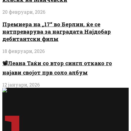
20 февруари, 2026
Премиера на „17“ во Берлин, ќе се
натпреварува за наградата Најдобар
дебитантски филм
18 февруари, 2026
📽️Леана Таќи со втор сингл откако го
најави својот прв соло албум
12 јануари, 2026