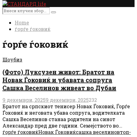
Primary
Menu
Search
Search
for:
Home
ѓорѓе ѓоковиќ
ѓорѓе ѓоковиќ
Шоубиз
(Фото) Луксузен живот: Братот на
Новак Ѓоковиќ и убавата сопруга
Сашка Веселинов живеат во Дубаи
9 декември, 2025
9 декември, 2025
232
Братот на српскиот тенисер Новак Ѓоковиќ, Ѓорѓе
Ѓоковиќ и неговата убава сопруга, водителката
Сашка Веселинов станаа родители на синот
Александар пред две години. Семејството во...
ѓорѓе ѓоковиќ
Новак Ѓоковиќ
сашка веселинов
топ-