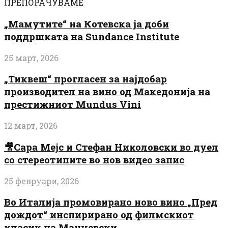
ПРЕПОРАЧУВАМЕ
„Мамутите“ на Котевска ја доби
поддршката на Sundance Institute
25 март, 2026
„Тиквеш“ прогласен за најдобар
производител на вино од Македонија на
престижниот Mundus Vini
12 март, 2026
🎥Сара Мејс и Стефан Николовски во дуел
со стереотипите во нов видео запис
25 февруари, 2026
Во Италија промовирано ново вино „Пред
дождот“ инспирирано од филмскиот
класик на Манчевски