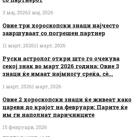
3 мај, 2026
3 мај, 2026
Овие три хороскопски знаци најчесто
завршуваат со погрешен партнер
11 март, 2026
11 март, 2026
Руски астролог откри што го очекува
секој знак во март 2026 година: Овие 3
знаци ќе имаат најмногу среќа, сè...
1 март, 2026
1 март, 2026
Овие 2 хороскопски знаци ќе живеат како
цареви до крајот на февруари: Парите ќе
им ги наполнат паричниците
15 февруари, 2026