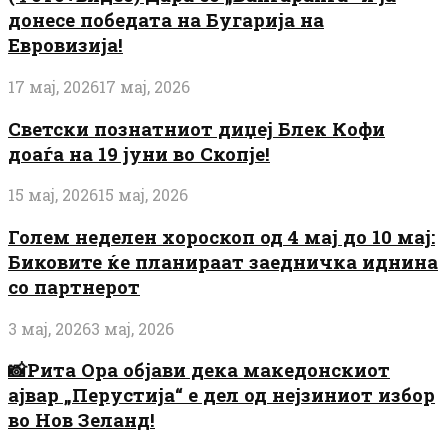
донесе победата на Бугарија на
Евровизија!
17 мај, 2026
17 мај, 2026
Светски познатниот диџеј Блек Кофи
доаѓа на 19 јуни во Скопје!
15 мај, 2026
15 мај, 2026
Голем неделен хороскоп од 4 мај до 10 мај:
Биковите ќе планираат заедничка иднина
со партнерот
3 мај, 2026
3 мај, 2026
📸Рита Ора објави дека македонскиот
ајвар „Перустија“ е дел од нејзиниот избор
во Нов Зеланд!