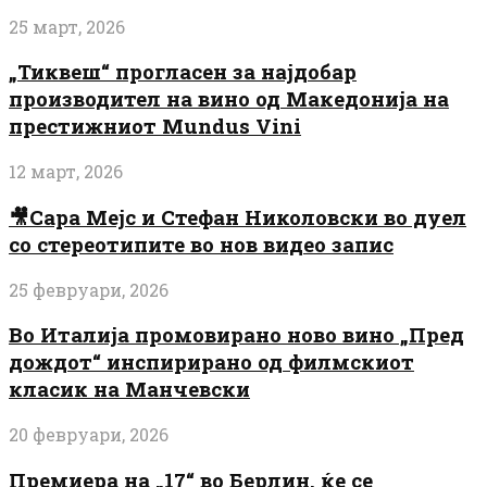
25 март, 2026
„Тиквеш“ прогласен за најдобар
производител на вино од Македонија на
престижниот Mundus Vini
12 март, 2026
🎥Сара Мејс и Стефан Николовски во дуел
со стереотипите во нов видео запис
25 февруари, 2026
Во Италија промовирано ново вино „Пред
дождот“ инспирирано од филмскиот
класик на Манчевски
20 февруари, 2026
Премиера на „17“ во Берлин, ќе се