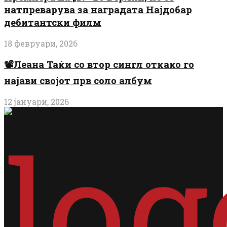
натпреварува за наградата Најдобар
дебитантски филм
18 февруари, 2026
📽️Леана Таќи со втор сингл откако го
најави својот прв соло албум
12 јануари, 2026