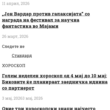
11 април, 2026
„Јон Вардар против галаксијата” со
награда на фестивал за научна
фантастика во Мајами
26 март, 2026
Следете не
Стандард
ХОРОСКОП
Голем неделен хороскоп од 4 мај до 10 мај:
Биковите ќе планираат заедничка иднина
со партнерот
3 мај, 2026
3 мај, 2026
Овие три хороскопски знаци најчесто