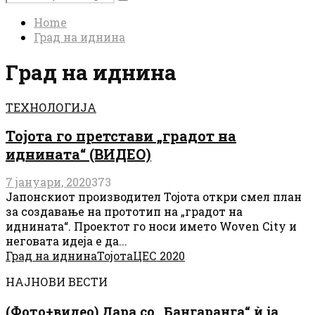
Search
for:
Home
Град на иднина
Град на иднина
ТЕХНОЛОГИЈА
Тојота го претстави „градот на
иднината“ (ВИДЕО)
7 јануари, 2020
373
Јапонскиот производител Тојота откри смел план
за создавање на прототип на „градот на
иднината“. Проектот го носи името Woven City и
неговата идеја е да...
Град на иднина
Тојота
ЦЕС 2020
НАЈНОВИ ВЕСТИ
(Фото+видео) Дара со „Бангаранга“ ѝ ја