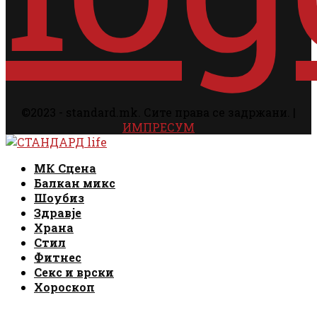
©2023 - standard.mk. Сите права се задржани. |
ИМПРЕСУМ
Facebook
Instagram
Email
Rss
Facebook
Instagram
Email
Rss
МК Сцена
Балкан микс
Шоубиз
Здравје
Храна
Стил
Фитнес
Секс и врски
Хороскоп