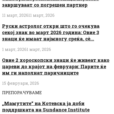
завршуваат со погрешен партнер
11 март, 2026
11 март, 2026
Руски астролог откри што го очекува
секој знак во март 2026 година: Овие 3
знаци ќе имаат најмногу среќа, сè...
1 март, 2026
1 март, 2026
Овие 2 хороскопски знаци ќе живеат како
цареви до крајот на февруари: Парите ќе
им ги наполнат паричниците
15 февруари, 2026
ПРЕПОРАЧУВАМЕ
„Мамутите“ на Котевска ја доби
поддршката на Sundance Institute