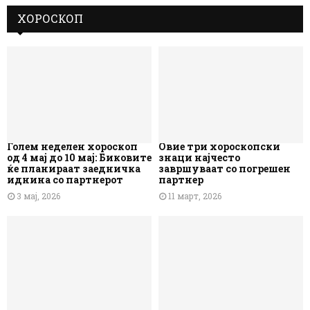
ХОРОСКОП
Голем неделен хороскоп
Овие три хороскопски
од 4 мај до 10 мај: Биковите
знаци најчесто
ќе планираат заедничка
завршуваат со погрешен
иднина со партнерот
партнер
3 мај, 2026
11 март, 2026