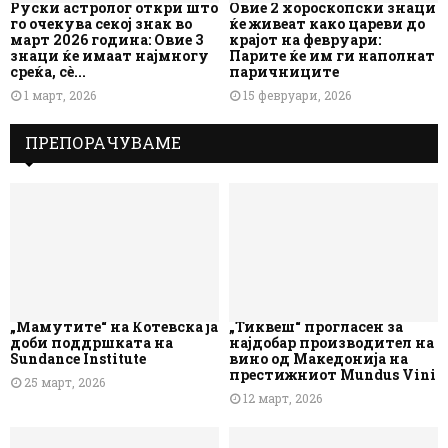
Руски астролог откри што
Овие 2 хороскопски знаци
го очекува секој знак во
ќе живеат како цареви до
март 2026 година: Овие 3
крајот на февруари:
знаци ќе имаат најмногу
Парите ќе им ги наполнат
среќа, сè...
паричниците
1 март, 2026
15 февруари, 2026
ПРЕПОРАЧУВАМЕ
„Мамутите“ на Котевска ја
„Тиквеш“ прогласен за
доби поддршката на
најдобар производител на
Sundance Institute
вино од Македонија на
престижниот Mundus Vini
25 март, 2026
12 март, 2026