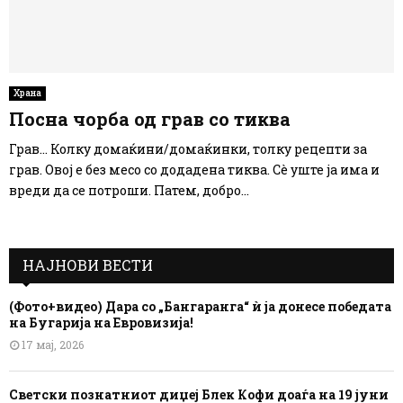
Храна
Посна чорба од грав со тиква
Грав… Колку домаќини/домаќинки, толку рецепти за
грав. Овој е без месо со додадена тиква. Сè уште ја има и
вреди да се потроши. Патем, добро...
НАЈНОВИ ВЕСТИ
(Фото+видео) Дара со „Бангаранга“ ѝ ја донесе победата
на Бугарија на Евровизија!
17 мај, 2026
Светски познатниот диџеј Блек Кофи доаѓа на 19 јуни