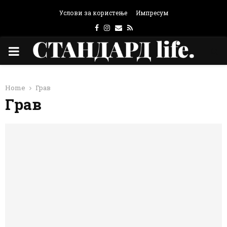
Услови за користење
Импресум
Facebook
Instagram
Email
Rss
PRIMARY
MENU
Home
Грав
Грав