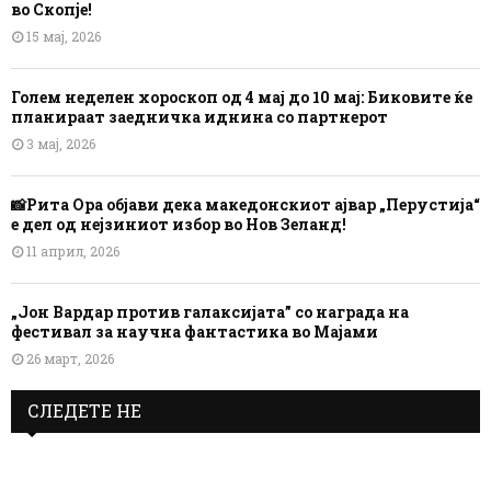
во Скопје!
15 мај, 2026
Голем неделен хороскоп од 4 мај до 10 мај: Биковите ќе
планираат заедничка иднина со партнерот
3 мај, 2026
📸Рита Ора објави дека македонскиот ајвар „Перустија“
е дел од нејзиниот избор во Нов Зеланд!
11 април, 2026
„Јон Вардар против галаксијата” со награда на
фестивал за научна фантастика во Мајами
26 март, 2026
СЛЕДЕТЕ НЕ