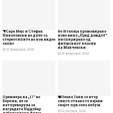
🎥Сара Мејс и Стефан
Во Италија промовирано
Николовски во дуел со
ново вино „Пред дождот“
стереотипите во нов видео
инспирирано од
запис
филмскиот класик
на Манчевски
25 февруари, 2026
20 февруари, 2026
Премиера на „17“ во
📽️Леана Таќи со втор
Берлин, ќе се
сингл откако го најави
натпреварува за
својот прв соло албум
наградата Најдобар
12 јануари, 2026
дебитантски филм