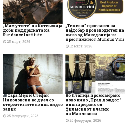
„Мамутите“ на Котевска ја
„Тиквеш“ прогласен за
доби поддршката на
најдобар производител на
Sundance Institute
вино од Македонија на
престижниот Mundus Vini
25 март, 2026
12 март, 2026
Сара Мејс и Стефан
Во Италија промовирано
Николовски во дуел со
ново вино „Пред дождот“
стереотипите во нов видео
инспирирано од
запис
филмскиот класик
на Манчевски
25 февруари, 2026
20 февруари, 2026