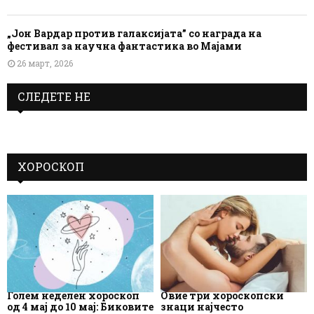
„Јон Вардар против галаксијата” со награда на
фестивал за научна фантастика во Мајами
26 март, 2026
СЛЕДЕТЕ НЕ
ХОРОСКОП
Голем неделен хороскоп
Овие три хороскопски
од 4 мај до 10 мај: Биковите
знаци најчесто