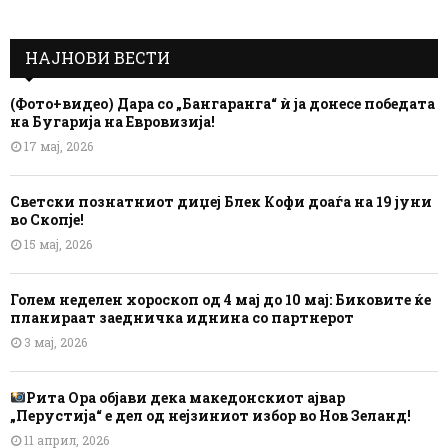
НАЈНОВИ ВЕСТИ
(Фото+видео) Дара со „Бангаранга“ ѝ ја донесе победата
на Бугарија на Евровизија!
17 мај, 2026
Светски познатниот диџеј Блек Кофи доаѓа на 19 јуни
во Скопје!
15 мај, 2026
Голем неделен хороскоп од 4 мај до 10 мај: Биковите ќе
планираат заедничка иднина со партнерот
3 мај, 2026
Рита Ора објави дека македонскиот ајвар
„Перустија“ е дел од нејзиниот избор во Нов Зеланд!
11 април, 2026