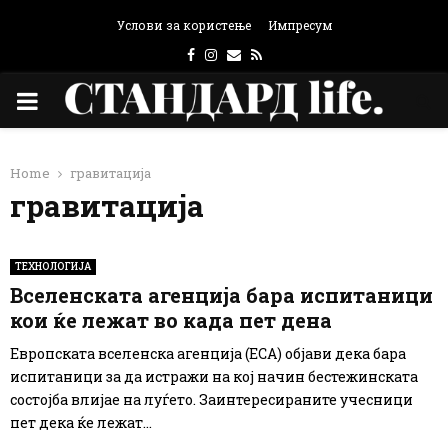
Услови за користење
Импресум
Facebook
Instagram
Email
Rss
PRIMARY
MENU
Home
гравитација
гравитација
ТЕХНОЛОГИЈА
Вселенската агенција бара испитаници
кои ќе лежат во када пет дена
Европската вселенска агенција (ЕСА) објави дека бара
испитаници за да истражи на кој начин бестежинската
состојба влијае на луѓето. Заинтересираните учесници
пет дека ќе лежат...