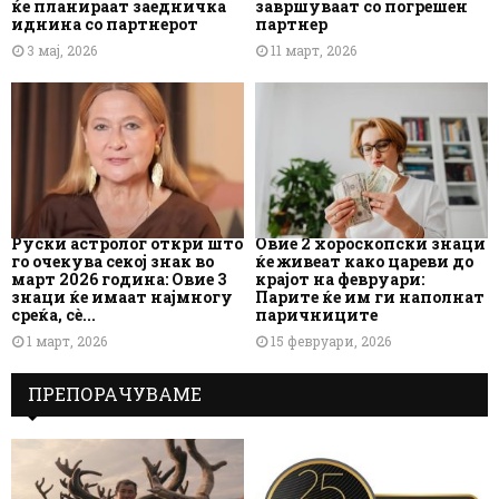
ќе планираат заедничка
завршуваат со погрешен
иднина со партнерот
партнер
3 мај, 2026
11 март, 2026
Руски астролог откри што
Овие 2 хороскопски знаци
го очекува секој знак во
ќе живеат како цареви до
март 2026 година: Овие 3
крајот на февруари:
знаци ќе имаат најмногу
Парите ќе им ги наполнат
среќа, сè...
паричниците
1 март, 2026
15 февруари, 2026
ПРЕПОРАЧУВАМЕ