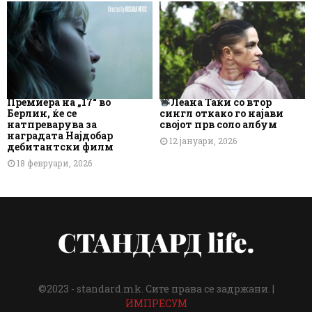
Премиера на „17“ во
Леана Таќи со втор
Берлин, ќе се
сингл откако го најави
натпреварува за
својот прв соло албум
наградата Најдобар
12 јануари, 2026
дебитантски филм
18 февруари, 2026
©2023 - standard.mk. Сите права се задржани. |
ИМПРЕСУМ