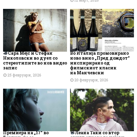
12 март, 2026
Сара Мејс и Стефан
Во Италија промовирано
Николовски во дуел со
ново вино „Пред дождот“
стереотипите во нов видео
инспирирано од
запис
филмскиот класик
на Манчевски
25 февруари, 2026
20 февруари, 2026
Премиера на „17“ во
Леана Таќи со втор