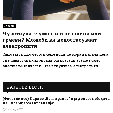
Здравје
Чувствувате умор, вртоглавица или
грчеви? Можеби ви недостасуваат
електролити
Само затоа што често пиеме вода, не мора да значи дека
сме навистина хидрирани. Хидратацијата не е само
внесување течности – таа вклучува и електролити....
НАЈНОВИ ВЕСТИ
(Фото+видео) Дара со „Бангаранга“ ѝ ја донесе победата
на Бугарија на Евровизија!
17 мај, 2026