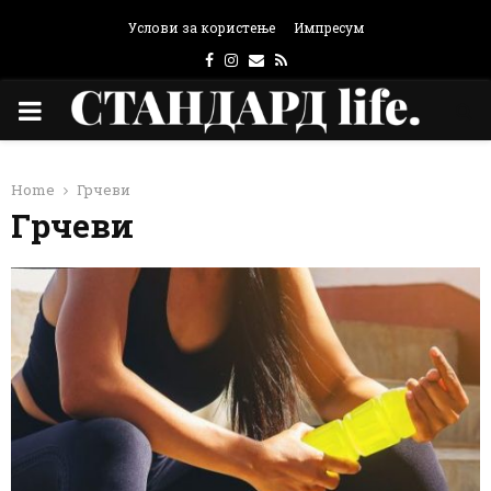
Услови за користење
Импресум
Facebook
Instagram
Email
Rss
PRIMARY
MENU
Home
Грчеви
Грчеви