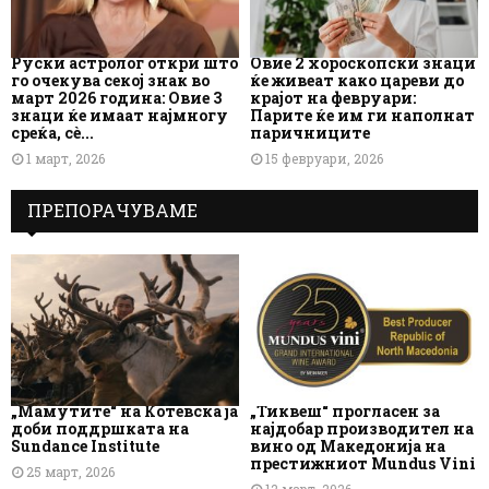
Руски астролог откри што
Овие 2 хороскопски знаци
го очекува секој знак во
ќе живеат како цареви до
март 2026 година: Овие 3
крајот на февруари:
знаци ќе имаат најмногу
Парите ќе им ги наполнат
среќа, сè...
паричниците
1 март, 2026
15 февруари, 2026
ПРЕПОРАЧУВАМЕ
„Мамутите“ на Котевска ја
„Тиквеш“ прогласен за
доби поддршката на
најдобар производител на
Sundance Institute
вино од Македонија на
престижниот Mundus Vini
25 март, 2026