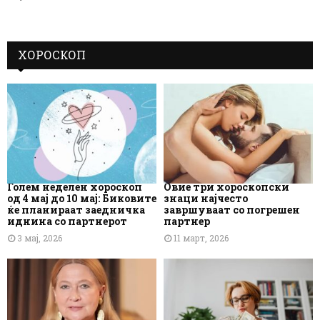
ХОРОСКОП
Голем неделен хороскоп
Овие три хороскопски
од 4 мај до 10 мај: Биковите
знаци најчесто
ќе планираат заедничка
завршуваат со погрешен
иднина со партнерот
партнер
3 мај, 2026
11 март, 2026