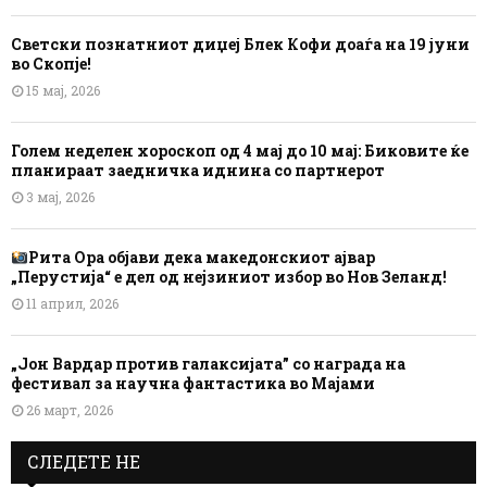
Светски познатниот диџеј Блек Кофи доаѓа на 19 јуни
во Скопје!
15 мај, 2026
Голем неделен хороскоп од 4 мај до 10 мај: Биковите ќе
планираат заедничка иднина со партнерот
3 мај, 2026
Рита Ора објави дека македонскиот ајвар
„Перустија“ е дел од нејзиниот избор во Нов Зеланд!
11 април, 2026
„Јон Вардар против галаксијата” со награда на
фестивал за научна фантастика во Мајами
26 март, 2026
СЛЕДЕТЕ НЕ