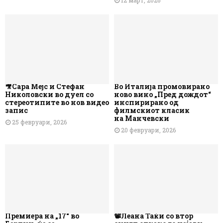
12 март, 2026
🎥Сара Мејс и Стефан
Во Италија промовирано
Николовски во дуел со
ново вино „Пред дождот“
стереотипите во нов видео
инспирирано од
запис
филмскиот класик
на Манчевски
25 февруари, 2026
20 февруари, 2026
Премиера на „17“ во
📽️Леана Таќи со втор