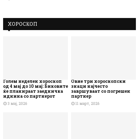
ХОРОСКОП
Голем неделен хороскоп
Овие три хороскопски
од 4 мај до 10 мај: Биковите
знаци најчесто
ќе планираат заедничка
завршуваат со погрешен
иднина со партнерот
партнер
3 мај, 2026
11 март, 2026