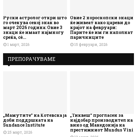
Руски астролог откри што
Овие 2 хороскопски знаци
го очекува секој знак во
ќе живеат како цареви до
март 2026 година: Овие 3
крајот на февруари:
знаци ќе имаат најмногу
Парите ќе им ги наполнат
среќа, сè...
паричниците
1 март, 2026
15 февруари, 2026
ПРЕПОРАЧУВАМЕ
„Мамутите“ на Котевска ја
„Тиквеш“ прогласен за
доби поддршката на
најдобар производител на
Sundance Institute
вино од Македонија на
престижниот Mundus Vini
25 март, 2026