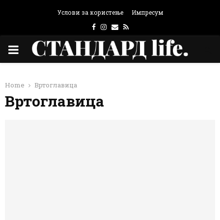
Услови за користење
Импресум
Facebook
Instagram
Email
Rss
PRIMARY
MENU
Home
Вртоглавица
Вртоглавица