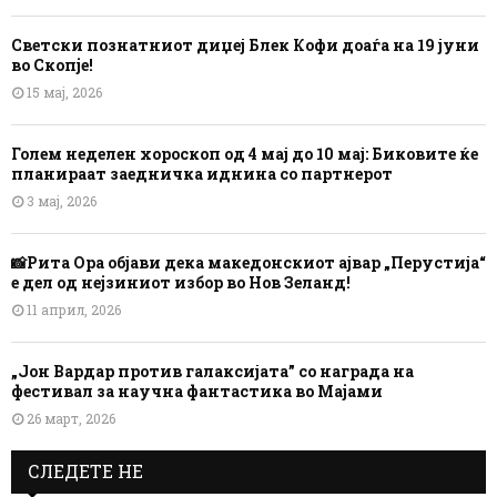
Светски познатниот диџеј Блек Кофи доаѓа на 19 јуни
во Скопје!
15 мај, 2026
Голем неделен хороскоп од 4 мај до 10 мај: Биковите ќе
планираат заедничка иднина со партнерот
3 мај, 2026
📸Рита Ора објави дека македонскиот ајвар „Перустија“
е дел од нејзиниот избор во Нов Зеланд!
11 април, 2026
„Јон Вардар против галаксијата” со награда на
фестивал за научна фантастика во Мајами
26 март, 2026
СЛЕДЕТЕ НЕ