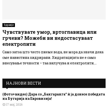
Здравје
Чувствувате умор, вртоглавица или
грчеви? Можеби ви недостасуваат
електролити
Само затоа што често пиеме вода, не мора да значи дека
сме навистина хидрирани. Хидратацијата не е само
внесување течности – таа вклучува и електролити....
НАЈНОВИ ВЕСТИ
(Фото+видео) Дара со „Бангаранга“ ѝ ја донесе победата
на Бугарија на Евровизија!
17 мај, 2026